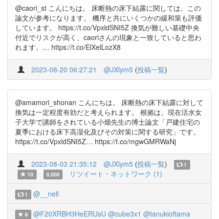
@caori_st こんにちは。 床断熱の床下結露に関しては、この
論文が参考になります。 機序と共にいくつかの緩和策も評価
しています。 https://t.co/VpxldSNI5Z 換気が難しい基礎中央
付近でリスクが高く、caoriさんの現象と一致していると思わ
れます。… https://t.co/ElXelLozX8
2023-08-20 06:27:21
@JXlym5
(
投稿一覧
)
@amamori_shonan こんにちは。 床断熱の床下結露に対して
換気は一定程度有効だと考えられます。 根拠は、現在活水女
子大学で講師をされている小畑先生の博士論文「戸建住宅の
夏季における床下高湿化及びその対策に関する研究」です。
https://t.co/VpxldSNI5Z… https://t.co/mgwGMRWaNj
2023-08-03 21:35:12
@JXlym5
(
投稿一覧
)
1
リツイート・ネットワーク (1)
10
0.000
@__nell
1
@F20XRBH3HeERUsU
@cube3x1
@tanukioftama
8