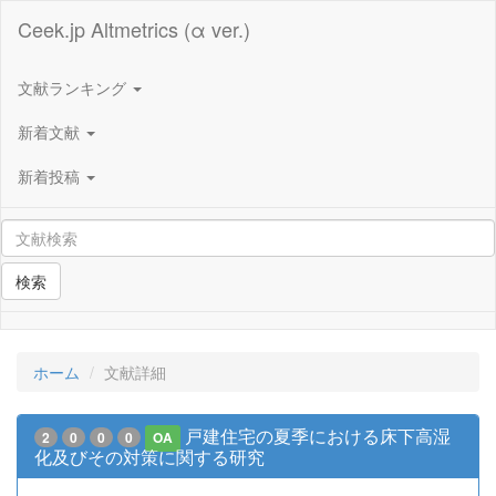
Ceek.jp Altmetrics (α ver.)
文献ランキング
新着文献
新着投稿
検索
ホーム
文献詳細
戸建住宅の夏季における床下高湿
2
0
0
0
OA
化及びその対策に関する研究