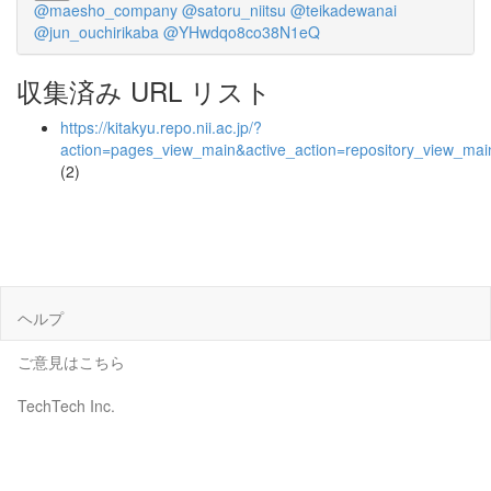
@maesho_company
@satoru_niitsu
@teikadewanai
@jun_ouchirikaba
@YHwdqo8co38N1eQ
収集済み URL リスト
https://kitakyu.repo.nii.ac.jp/?
action=pages_view_main&active_action=repository_view_ma
(2)
ヘルプ
ご意見はこちら
TechTech Inc.