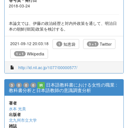
巻号頁・発行日
2018-03-24
本論文では、伊藤の政治経歴と対内外政策を通して、明治日
本の朝鮮(韓国)政策を検討する。
2021-09-12 20:03:18
知恵袋
Twitter
1
3 + 1
Wikipedia
1 + 1
http://id.nii.ac.jp/1077/00000577/
日本語教科書における女性の職業 :
3
0
0
0
IR
教科書分析と日本語教師の意識調査分析
著者
水本 光美
出版者
北九州市立大学
雑誌