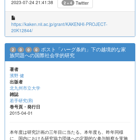
2023-07-24 21:41:38
Twitter
2 + 4
https://kaken.nii.ac.jp/grant/KAKENHI-PROJECT-
20K12844/
ポスト「ハーグ条約」下の越境的な家
2
0
0
0
族問題への国際社会学的研究
著者
濱野 健
出版者
北九州市立大学
雑誌
若手研究(B)
巻号頁・発行日
2015-04-01
本年度は研究計画の三年目に当たる。本年度も、昨年同様
に、国内における研究協力団体への定期的な参与観察を実施