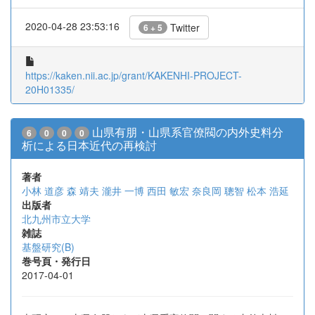
2020-04-28 23:53:16
Twitter
6 + 5
https://kaken.nii.ac.jp/grant/KAKENHI-PROJECT-
20H01335/
山県有朋・山県系官僚閥の内外史料分
6
0
0
0
析による日本近代の再検討
著者
小林 道彦
森 靖夫
瀧井 一博
西田 敏宏
奈良岡 聰智
松本 浩延
出版者
北九州市立大学
雑誌
基盤研究(B)
巻号頁・発行日
2017-04-01