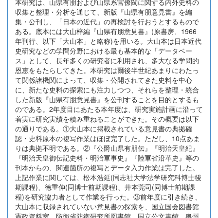
本研究は、山県有朋および山県系官僚閥に関する内外史料の
収集と整理・分析を通じて、新版『山県有朋意見書』を編
集・公刊し、「日本の近代」の再検討を行おうとするもので
ある。底本には大山梓編『山県有朋意見書』(原書房、1966
年刊行、以下「大山本」と略称)を用いる。大山本は日本近代
史研究などの学問分野における最も基本的な「データベー
ス」として、長年多くの研究者に利用され、多大なる学問的
恩恵をもたらしてきた。本研究は爾後半世紀あまりにわたっ
て関係諸機関によって、収集・公開されてきた史料を中心
に、新たな史料の探索にも注力しつつ、それらを整理・統合
した新版『山県有朋意見書』を公刊することを目的とするも
のである。2年度目にあたる本年度は、研究実施計画に沿って
着実に研究実績を積み重ねることができた。その概要は以下
の通りである。①大山本に掲載されている意見書の典拠確
認・史料原本の複写作業はほぼ完了した。ただし、10点あま
りは典拠不明である。②『公爵山県有朋伝』『明治天皇紀』
『明治天皇御伝記史料・明治軍事史』『陸軍省沿革史』等の
刊本からの、関連箇所の複写とデータ入力作業は完了した。
上記作業に関しては、松本浩延(同志社大学法学研究科博士後
期課程)、徳重伸(同博士前期課程)、井本莞司(同博士前期課
程)を研究協力者として作業を行った。③前年度に引き続き、
大山本に収録されていない意見書の探索を、国立国会図書館
憲政資料室、防衛省防衛研究所図書館、国立公文書館、奥州