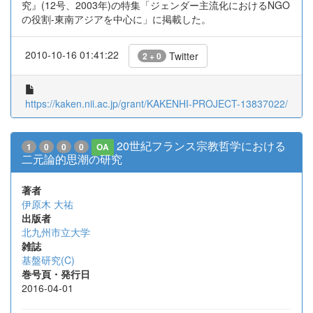
究』(12号、2003年)の特集「ジェンダー主流化におけるNGO
の役割-東南アジアを中心に」に掲載した。
2010-10-16 01:41:22
Twitter
2 + 0
https://kaken.nii.ac.jp/grant/KAKENHI-PROJECT-13837022/
20世紀フランス宗教哲学における
1
0
0
0
OA
二元論的思潮の研究
著者
伊原木 大祐
出版者
北九州市立大学
雑誌
基盤研究(C)
巻号頁・発行日
2016-04-01