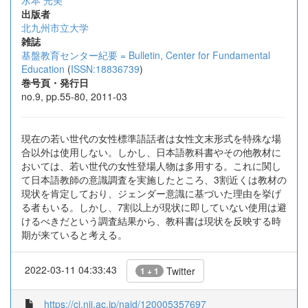
水本 光美
出版者
北九州市立大学
雑誌
基盤教育センター紀要 = Bulletin, Center for Fundamental
Education
(
ISSN:18836739
)
巻号頁・発行日
no.9, pp.55-80, 2011-03
現在の若い世代の女性標準語話者は女性文末形式を特殊な場
合以外は使用しない。しかし、日本語教科書やその他教材に
おいては、若い世代の女性登場人物は多用する。これに関し
て日本語教師の意識調査を実施したところ、3割近くは教材の
現状を肯定しており、ジェンダー意識に基づいた理由を挙げ
る者もいる。しかし、7割以上が現状に即していない使用は避
けるべきだという調査結果から、教科書は現状を反映する時
期が来ていると考える。
2022-03-11 04:33:43
Twitter
1 + 1
https://ci.nii.ac.jp/naid/120005357697