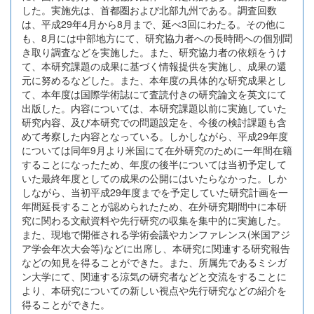
した。実施先は、首都圏および北部九州である。調査回数
は、平成29年4月から8月まで、延べ3回にわたる。その他に
も、8月には中部地方にて、研究協力者への長時間への個別聞
き取り調査などを実施した。また、研究協力者の依頼をうけ
て、本研究課題の成果に基づく情報提供を実施し、成果の還
元に努めるなどした。また、本年度の具体的な研究成果とし
て、本年度は国際学術誌にて査読付きの研究論文を英文にて
出版した。内容については、本研究課題以前に実施していた
研究内容、及び本研究での問題設定を、今後の検討課題も含
めて考察した内容となっている。しかしながら、平成29年度
については同年9月より米国にて在外研究のために一年間在籍
することになったため、年度の後半については当初予定して
いた最終年度としての成果の公開にはいたらなかった。しか
しながら、当初平成29年度までを予定していた研究計画を一
年間延長することが認められたため、在外研究期間中に本研
究に関わる文献資料や先行研究の収集を集中的に実施した。
また、現地で開催される学術会議やカンファレンス(米国アジ
ア学会年次大会等)などに出席し、本研究に関連する研究報告
などの知見を得ることができた。また、所属先であるミシガ
ン大学にて、関連する涼気の研究者などと交流をすることに
より、本研究についての新しい視点や先行研究などの紹介を
得ることができた。