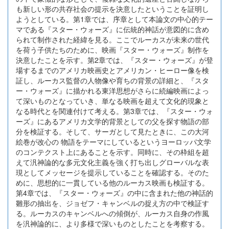
も新しい形の共存社会の提示を決意したということを証明し
ようとしている。第1章では、序章として本論文の中心的テー
マである『スター・ウォーズ』に伝統的神話が意図的に含め
られて制作された経緯を見る。ここでルーカスが未来の世代
を荷う子供たちのために、映画『スター・ウォーズ』制作を
決意したことを示す。第2章では、『スター・ウォーズ』が登
場するまでのアメリカ映画史とアメリカン・ヒーロー像を検
証し、ルーカス監督の人物像や育ちの背景の詳細と、『スタ
ー・ウォーズ』に描かれる東洋思想がさらに続編映画によっ
て深いものとなっていき、単なる映画を超えて文化的現象と
なる時代とを関連付けて考える。第3章では、『スター・ウォ
ーズ』にあるアメリカ文学的背景としての父を探す物語の部
分を検証する。そして、サーガとして見たときに、この大河
絵巻が改心の 物語をテーマにしているというヨーロッパ文学
のコンテクスト上にあることを示す。同時に、その枠組を超
えて汎神論的な多元文化主義を強く打ち出しグローバルな表
現としてメッセージを提示していることを確認する。そのた
めに、思想的に一貫している他のルーカス映画も検証する。
第4章では、『スター・ウォーズ』の中に含まれた他の神話的
雛形の抽出を、ジョゼフ・キャンベルの捉え方の中で検証す
る。ルーカスのキャンベルへの傾倒が、ルーカス自身の作風
を汎神論的に、より多様で深いものとしたことを考察する。