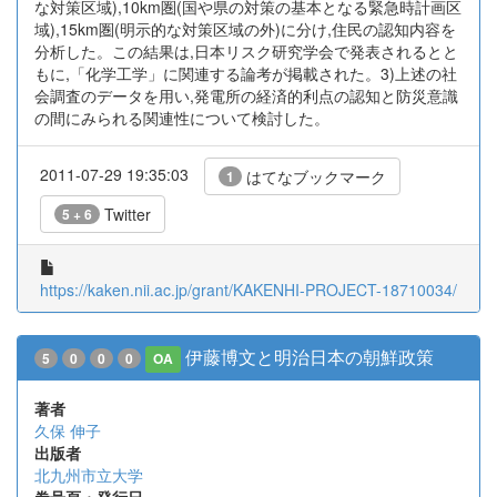
な対策区域),10km圏(国や県の対策の基本となる緊急時計画区
域),15km圏(明示的な対策区域の外)に分け,住民の認知内容を
分析した。この結果は,日本リスク研究学会で発表されるとと
もに,「化学工学」に関連する論考が掲載された。3)上述の社
会調査のデータを用い,発電所の経済的利点の認知と防災意識
の間にみられる関連性について検討した。
2011-07-29 19:35:03
はてなブックマーク
1
Twitter
5 + 6
https://kaken.nii.ac.jp/grant/KAKENHI-PROJECT-18710034/
伊藤博文と明治日本の朝鮮政策
5
0
0
0
OA
著者
久保 伸子
出版者
北九州市立大学