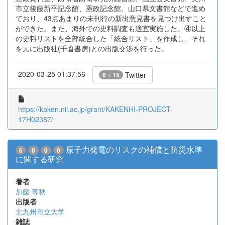
市立後藤新平記念館、憲政記念館、山口県文書館などで進め
ており、43点あまりの未刊行の新出意見書を見つけ出すこと
ができた。また、海外での史料調査も適宜実施した。④以上
の史料リストを全部統合した「統合リスト」を作成し、それ
を元に出版社(千倉書房)との出版交渉を行った。
2020-03-25 01:37:56
Twitter
6 + 15
https://kaken.nii.ac.jp/grant/KAKENHI-PROJECT-
17H02387/
原子力発電のリスクの補償と防災水準
6
0
0
0
に関する研究
著者
加藤 尊秋
出版者
北九州市立大学
雑誌