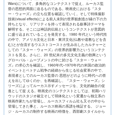
Wars)について、多角的なコンテクストで捉え、ルーカス監
督の思想的局面に迫るものである。映画史における『スタ
ー・ウォーズ』の立ち位置を確認していく。そして特殊撮影
技術(visual effects)による前人未到の世界観創造が縁の下の力
持ちとなり、リアリティを持って表現される叙事詩テーマを
解明する。そこには神話的伝統というコンテクストが意図的
に盛り込まれていることを発見する。1980 年代という時代性
の中で、アメリカ文化と日本・東洋文化(仏教や道教などを含
む)とが合流するウエストコーストが生み出したカルチャーと
しての『スター・ウォーズ』の世界的影響力というコンテク
ストを見る。さらに、20 世紀末の多元文化主義の勃興という
グローバル・ムーブメントの中に於ける『スター・ウォー
ズ』の求心力を確認し、1960年代~1970年代の米国の政治的
イベントとベトナム戦争の経緯から生じる社会変革の中で、
表現者としてのルーカス監督の 思想がどのように時代への答
えを出してゆくのか、を再確認し、『スター・ウォーズ』シ
リーズによってルーカス示すメッセージを、文化的融合の促
進として捉 える。映画史のコンテクストとしては、初期ハリ
ウッドのスタジオ確立そして弱体化という変遷から独立系の
映画作家たちが登場し、ルーカスフィルム社も又その中から
登場してきた事と、ルーカス映画の系譜を検証する。 ジョー
ジ・ルーカスの制作する映画の特徴を、西部劇スタイルから