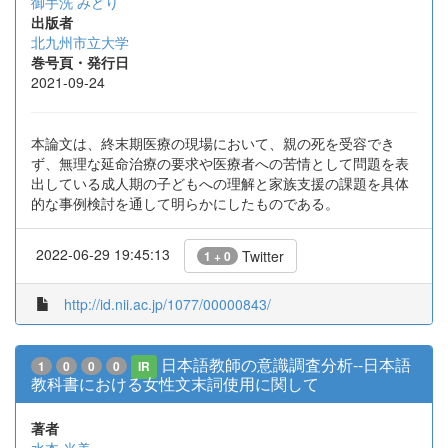
御手洗 みどり
出版者
北九州市立大学
巻号頁・発行日
2021-09-24
本論文は、終末期医療の現場において、親の死を受容でき
ず、無理な延命治療の要求や医療者への苦情として問題を表
出している成人期の子どもへの理解と家族支援の課題を具体
的な事例検討を通して明らかにしたものである。
2022-06-29 19:45:13
Twitter
1 + 0
http://id.nii.ac.jp/1077/00000843/
日本語教師の意識調査分析--日本語
1
0
0
0
IR
教科書における女性文末詞使用に関して
著者