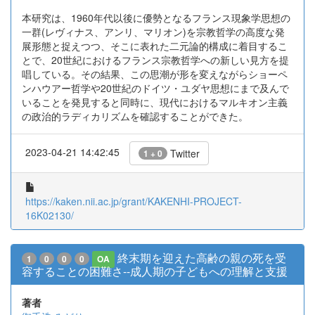
本研究は、1960年代以後に優勢となるフランス現象学思想の
一群(レヴィナス、アンリ、マリオン)を宗教哲学の高度な発
展形態と捉えつつ、そこに表れた二元論的構成に着目するこ
とで、20世紀におけるフランス宗教哲学への新しい見方を提
唱している。その結果、この思潮が形を変えながらショーペ
ンハウアー哲学や20世紀のドイツ・ユダヤ思想にまで及んで
いることを発見すると同時に、現代におけるマルキオン主義
の政治的ラディカリズムを確認することができた。
2023-04-21 14:42:45
Twitter
1 + 0
https://kaken.nii.ac.jp/grant/KAKENHI-PROJECT-
16K02130/
終末期を迎えた高齢の親の死を受
1
0
0
0
OA
容することの困難さ--成人期の子どもへの理解と支援
著者