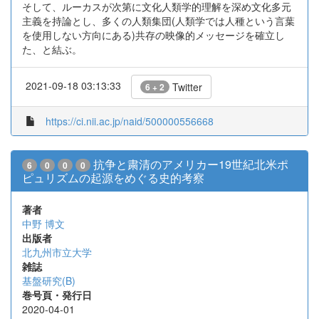
そして、ルーカスが次第に文化人類学的理解を深め文化多元
主義を持論とし、多くの人類集団(人類学では人種という言葉
を使用しない方向にある)共存の映像的メッセージを確立し
た、と結ぶ。
2021-09-18 03:13:33
Twitter
6 + 2
https://ci.nii.ac.jp/naid/500000556668
抗争と粛清のアメリカー19世紀北米ポ
6
0
0
0
ピュリズムの起源をめぐる史的考察
著者
中野 博文
出版者
北九州市立大学
雑誌
基盤研究(B)
巻号頁・発行日
2020-04-01