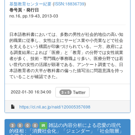
基盤教育センター紀要
(
ISSN:18836739
)
巻号頁・発行日
no.16, pp.19-43, 2013-03
日本語教科書においては、多数の男性が社会的地位の高い知
的職業に従事し、女性は主にサービス業や小売業などで社会
を支えるという構図が印象づけられている。一方、政府によ
る調査結果によれば「医療」と「教育」の分野では女性就業
者が多く、技術・専門職が事務職より多い。医療分野では若
い世代の女性の活躍が顕著である。アンケート調査でも、日
本語教育者の大半が教科書の偏った描写法に問題意識を持っ
ていることが確認できた。
2022-01-30 16:34:00
Twitter
3 + 5
https://ci.nii.ac.jp/naid/120005357698
雑誌の内容分析による恋愛の現代
3
0
0
0
IR
的様相 : 「消費社会化」「ジェンダー」「社会階層」