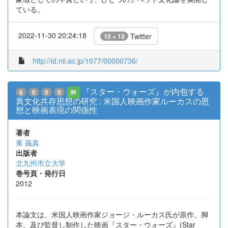
ている。
2022-11-30 20:24:18
Twitter
10 + 13
http://id.nii.ac.jp/1077/00000736/
『スター・ウォーズ』が内包する
6
0
0
0
IR
異文化共存思想の研究 : 米国人映画作家ルーカスの思
想と映画表現の関係性
著者
東 義真
出版者
北九州市立大学
巻号頁・発行日
2012
本論文は、米国人映画作家ジョージ・ルーカス氏が原作、脚
本、及び監督し制作した映画『スター・ウォーズ』(Star