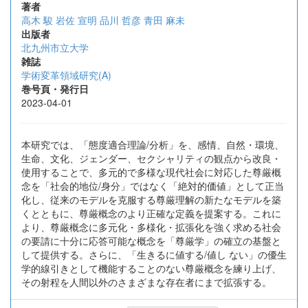
著者
高木 駿
岩佐 宣明
品川 哲彦
青田 麻未
出版者
北九州市立大学
雑誌
学術変革領域研究(A)
巻号頁・発行日
2023-04-01
本研究では、「態度適合理論/分析」を、感情、自然・環境、
生命、文化、ジェンダー、セクシャリティの観点から改良・
使用することで、多元的で多様な現代社会に対応した尊厳概
念を「社会的地位/身分」ではなく「絶対的価値」として正当
化し、従来のモデルを克服する尊厳理解の新たなモデルを築
くとともに、尊厳概念のより正確な定義を提案する。これに
より、尊厳概念に多元化・多様化・拡張化を強く求める社会
の要請に十分に応答可能な概念を「尊厳学」の確立の基盤と
して提供する。さらに、「生きるに値する/値し ない」の優生
学的線引きとして機能することのない尊厳概念を練り上げ、
その射程を人間以外のさまざまな存在者にまで拡張する。