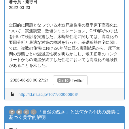
巻号頁・発行日
2022-03-23
全国的に問題となっている木造戸建住宅の夏季床下高湿化に
ついて、実測調査、数値シミュレーション、CFD解析の手法
を用いて検討を実施した。床断熱住宅に関しては、高湿化の
要因分析と最適な対策の検討を行った。基礎断熱住宅に関し
ては、複数の住宅における6年間に亘る実測結果から、床下空
間の形態ごとの温湿度性状を明らかにし、竣工初期のコンク
リートからの発湿が終了した住宅においても高湿化の危険性
があることを示した。
2023-08-20 06:27:21
Twitter
2 + 10
http://id.nii.ac.jp/1077/00000908/
「自然の醜さ」とは何か?:不快の感情に
2
0
0
0
基づく美学的解明