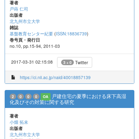
著者
戸蒔 仁司
出版者
北九州市立大学
雑誌
基盤教育センター紀要
(
ISSN:18836739
)
巻号頁・発行日
no.10, pp.15-94, 2011-03
2017-03-31 02:15:08
Twitter
3 + 0
https://ci.nii.ac.jp/naid/40018857139
戸建住宅の夏季における床下高湿
2
0
0
0
OA
化及びその対策に関する研究
著者
小畑 拓未
出版者
北九州市立大学