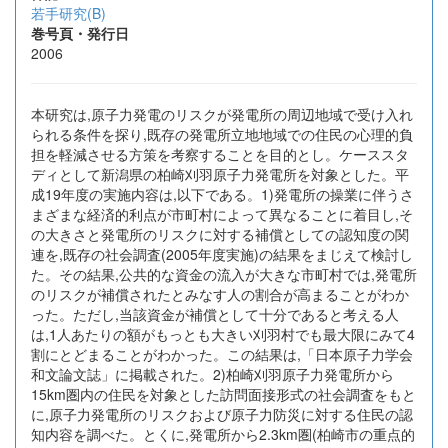
若手研究(B)
巻号頁・発行日
2006
本研究は,原子力発電のリスクが発電所の周辺地域で受け入れ
られる条件を探り,既存の発電所立地地域での住民の心理的負
担を軽減させる方策を考察することを目的とし。ケーススタ
ディとして新潟県の柏崎刈羽原子力発電所を対象とした。平
成19年度の実施内容は,以下である。1)発電所の操業に伴うさ
まざまな経済的利点が市町村によって異なることに着目し,そ
の大きさと発電所のリスクに対する補償としての認知度の関
連を,既存の社会調査(2005年度実施)の結果をまじえて検討し
た。その結果,公共的な資金の流入が大きな市町村では,発電所
のリスクが補償されたとみなす人の割合が高まることがわか
った。ただし,当該資金が補償として十分であると考える人
は,1人あたりの額がもっとも大きい刈羽村でも最大限にみて4
割にとどまることがわかった。この結果は,「日本原子力学会
和文論文誌」に掲載された。2)柏崎刈羽原子力発電所から
15km圏内の住民を対象とした訪問面接形式の社会調査をもと
に,原子力発電所のリスクおよび原子力防災に対する住民の認
知内容を調べた。とくに,発電所から2.3km圏(柏崎市の重点的