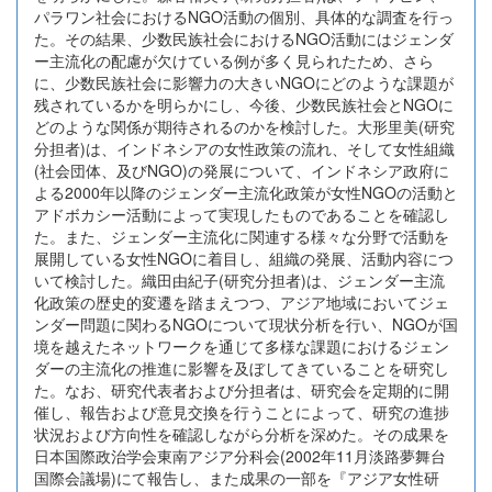
パラワン社会におけるNGO活動の個別、具体的な調査を行っ
た。その結果、少数民族社会におけるNGO活動にはジェンダ
ー主流化の配慮が欠けている例が多く見られたため、さら
に、少数民族社会に影響力の大きいNGOにどのような課題が
残されているかを明らかにし、今後、少数民族社会とNGOに
どのような関係が期待されるのかを検討した。大形里美(研究
分担者)は、インドネシアの女性政策の流れ、そして女性組織
(社会団体、及びNGO)の発展について、インドネシア政府に
よる2000年以降のジェンダー主流化政策が女性NGOの活動と
アドボカシー活動によって実現したものであることを確認し
た。また、ジェンダー主流化に関連する様々な分野で活動を
展開している女性NGOに着目し、組織の発展、活動内容につ
いて検討した。織田由紀子(研究分担者)は、ジェンダー主流
化政策の歴史的変遷を踏まえつつ、アジア地域においてジェ
ンダー問題に関わるNGOについて現状分析を行い、NGOが国
境を越えたネットワークを通じて多様な課題におけるジェン
ダーの主流化の推進に影響を及ぼしてきていることを研究し
た。なお、研究代表者および分担者は、研究会を定期的に開
催し、報告および意見交換を行うことによって、研究の進捗
状況および方向性を確認しながら分析を深めた。その成果を
日本国際政治学会東南アジア分科会(2002年11月淡路夢舞台
国際会議場)にて報告し、また成果の一部を『アジア女性研