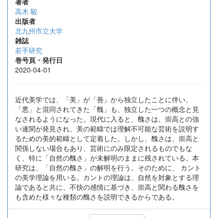
著者
高木 駿
出版者
北九州市立大学
雑誌
若手研究
巻号頁・発行日
2020-04-01
近代美学では、「美」が「善」から独立したことに伴い、
「悪」と混同されてきた「醜」も、独立した一つの概念と見
なされるようになった。現代に入ると、醜さは、崇高との強
い連関が発見され、美の範疇では理解不可能な芸術を説明す
るための美的範疇として定着した。しかし、醜さは、崇高と
関係しない場合もあり、芸術にのみ限定されるものでもな
く、特に「自然の醜さ」が未解明のままに残されている。本
研究は、「自然の醜さ」の解明を行う。そのために、 カント
の美学理論を用いる。カントの理論は、自然を対象とする理
論であると共に、不快の感情に基づき、崇高と関わる醜さを
も含めた様々な種類の醜さを説明できるからである。