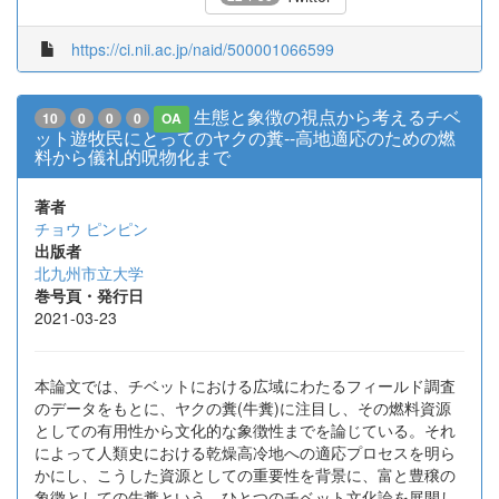
https://ci.nii.ac.jp/naid/500001066599
生態と象徴の視点から考えるチベ
10
0
0
0
OA
ット遊牧民にとってのヤクの糞--高地適応のための燃
料から儀礼的呪物化まで
著者
チョウ ピンピン
出版者
北九州市立大学
巻号頁・発行日
2021-03-23
本論文では、チベットにおける広域にわたるフィールド調査
のデータをもとに、ヤクの糞(牛糞)に注目し、その燃料資源
としての有用性から文化的な象徴性までを論じている。それ
によって人類史における乾燥高冷地への適応プロセスを明ら
かにし、こうした資源としての重要性を背景に、富と豊穣の
象徴としての牛糞という、ひとつのチベット文化論を展開し