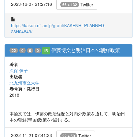
2023-12-07 21:27:16
Twitter
66 + 132
https://kaken.nii.ac.jp/grant/KAKENHI-PLANNED-
23H04849/
伊藤博文と明治日本の朝鮮政策
22
0
0
0
IR
著者
久保 伸子
出版者
北九州市立大学
巻号頁・発行日
2018
本論文では、伊藤の政治経歴と対内外政策を通して、明治日
本の朝鮮(韓国)政策を検討する。
2022-11-21 07:41:23
Twitter
22 + 50