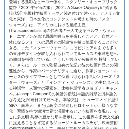
登場する孤独なヒーロー像や、スタンリー・キューブリック
監督『2001年宇宙の旅』(2001: A Space Odyssey)に始まる
現代SF 空想科学映画テーマと関連付けて述べる。アメリカ文
化と東洋・日本文化のコンテクストを考えた時の『スター・
ウォーズ』は、アメリカにおける超絶主義
(Transcendentalism)の代表者の一人であるラルフ・ウォル
ド・エマソンが東洋思想的観点を主張したことと、自然と一
体になるフォースの思想との関連性を軸に検証することがで
きる。また『スター・ウォーズ』にはビジュアル面でも多く
の東洋デザインが取り入れられていてルーカスの東洋思想へ
の傾倒を補強している。こうした観点から映画を 検証してい
く。さらに、ルーカス監督自身の伝記と彼の映画作品との関
連性から、作家のパーソナリティに迫り、作家ジョージ・ル
ーカスのライフワークとして位置づけられる2大シリーズ『ス
ター・ウォーズ』と『インディ・ ジョーンズ』の中に見られ
る神話学・人類学の要素を、比較神話学者ジョゼフ・キャン
ベル(Joseph Campbell)の神話的伝統(神話的雛形と汎神論的
な考え)と関連付けて述べる。本論文は、ヒューマノイド型生
物や、異星人、または高度に発達したロボットが、様々な文
化・習慣を持つ銀河世界で活躍するという映画を表現し、そ
こに多文明 共存の豊かな形を提示し、この世界を多元文化的
に捉えることを肯定するジョージ・ルーカス氏が、映画芸術
の中で象徴的な形として、複雑な文化的遺産と苦闘しながら