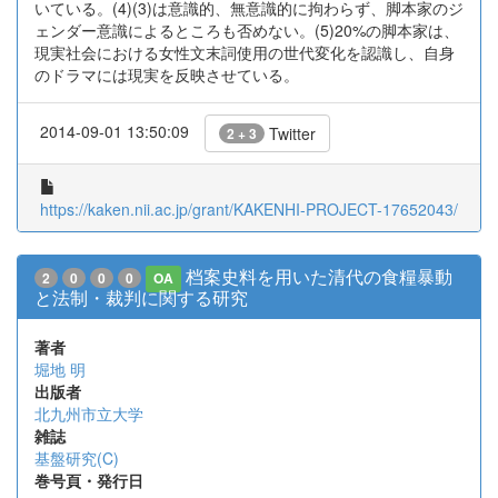
いている。(4)(3)は意識的、無意識的に拘わらず、脚本家のジ
ェンダー意識によるところも否めない。(5)20%の脚本家は、
現実社会における女性文末詞使用の世代変化を認識し、自身
のドラマには現実を反映させている。
2014-09-01 13:50:09
Twitter
2 + 3
https://kaken.nii.ac.jp/grant/KAKENHI-PROJECT-17652043/
档案史料を用いた清代の食糧暴動
2
0
0
0
OA
と法制・裁判に関する研究
著者
堀地 明
出版者
北九州市立大学
雑誌
基盤研究(C)
巻号頁・発行日