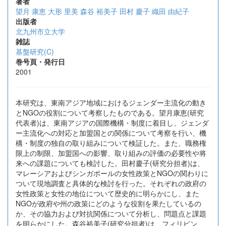
著者
望月 康恵
大形 里美
森谷 裕美子
田村 慶子
織田 由紀子
出版者
北九州市立大学
雑誌
基盤研究(C)
巻号頁・発行日
2001
本研究は、東南アジア地域におけるジェンダー主流化の動き
とNGOの役割について考察したものである。望月康恵(研究
代表者)は、東南アジアの国際機構・制度に着目し、ジェンダ
ー主流化への対応と加盟国との関係について考察を行い、機
構・制度の独自の取り組みについて検証した。また、職務権
限上の制限、加盟国への影響、取り組みの評価の必要性や将
来への課題についても検討した。田村慶子(研究分担者)は、
マレーシアおよびシンガポールの女性政策とNGOの関わりに
ついて現地調査と具体的な検討を行った。それぞれの政府の
女性政策と女性の地位について歴史的に明らかにし、また
NGOが政府や州の政策にどのような役割を果たしているの
か、その協力および対抗関係について分析し、問題点と課題
を明らかにした。森谷裕美子(研究分担者)は、フィリピン、