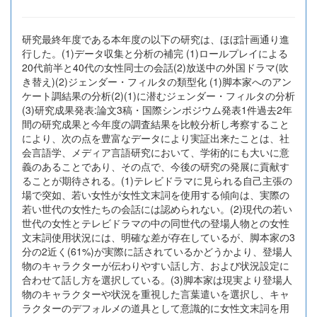
研究最終年度である本年度の以下の研究は、ほぼ計画通り進
行した。(1)データ収集と分析の補完 (1)ロールプレイによる
20代前半と40代の女性同士の会話(2)放送中の外国ドラマ(吹
き替え)(2)ジェンダー・フィルタの類型化 (1)脚本家へのアン
ケート調結果の分析(2)(1)に潜むジェンダー・フィルタの分析
(3)研究成果発表:論文3稿・国際シンポジウム発表1件過去2年
間の研究成果と今年度の調査結果を比較分析し考察すること
により、次の点を豊富なデータにより実証出来たことは、社
会言語学、メディア言語研究において、学術的にも大いに意
義のあることであり、その点で、今後の研究の発展に貢献す
ることが期待される。(1)テレビドラマに見られる自己主張の
場で突如、若い女性が女性文末詞を使用する傾向は、実際の
若い世代の女性たちの会話には認められない。(2)現代の若い
世代の女性とテレビドラマの中の同世代の登場人物との女性
文末詞使用状況には、明確な差が存在しているが、脚本家の3
分の2近く(61%)が実際に話されているかどうかより、登場人
物のキャラクターが伝わりやすい話し方、および状況設定に
合わせて話し方を選択している。(3)脚本家は現実より登場人
物のキャラクターや状況を重視した言葉遣いを選択し、キャ
ラクターのデフォルメの道具として意識的に女性文末詞を用