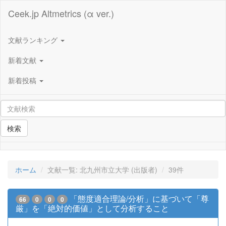
Ceek.jp Altmetrics (α ver.)
文献ランキング
新着文献
新着投稿
検索
ホーム
文献一覧: 北九州市立大学 (出版者)
39件
「態度適合理論/分析」に基づいて「尊
66
0
0
0
厳」を「絶対的価値」として分析すること