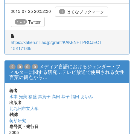
2015-07-25 20:52:30
はてなブックマーク
1
Twitter
1 + 0
https://kaken.nii.ac.jp/grant/KAKENHI-PROJECT-
15K17188/
メディア言語におけるジェンダー・フ
2
0
0
0
ィルターに関する研究…テレビ放送で使用される女性
言葉の観点から…
著者
水本 光美
福盛 壽賀子
高田 恭子
福田 あゆみ
出版者
北九州市立大学
雑誌
萌芽研究
巻号頁・発行日
2005