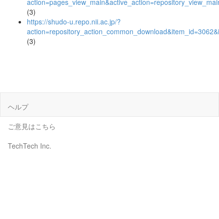
action=pages_view_main&active_action=repository_view_ma
(3)
https://shudo-u.repo.nii.ac.jp/?
action=repository_action_common_download&item_id=3062&i
(3)
ヘルプ
ご意見はこちら
TechTech Inc.