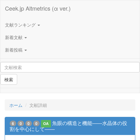
Ceek.jp Altmetrics (α ver.)
文献ランキング
新着文献
新着投稿
検索
ホーム
文献詳細
魚眼の構造と機能――水晶体の役
6
0
0
0
OA
割を中心にして――