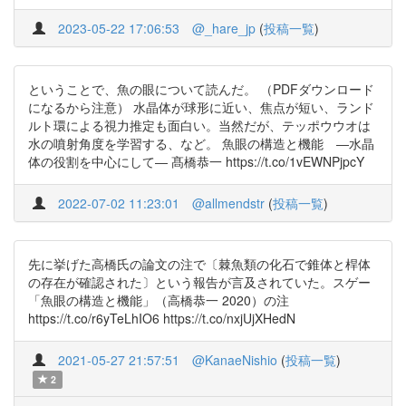
2023-05-22 17:06:53
@_hare_jp
(
投稿一覧
)
ということで、魚の眼について読んだ。 （PDFダウンロード
になるから注意） 水晶体が球形に近い、焦点が短い、ランド
ルト環による視力推定も面白い。当然だが、テッポウウオは
水の噴射角度を学習する、など。 魚眼の構造と機能 ―水晶
体の役割を中心にして― 髙橋恭一 https://t.co/1vEWNPjpcY
2022-07-02 11:23:01
@allmendstr
(
投稿一覧
)
先に挙げた高橋氏の論文の注で〔棘魚類の化石で錐体と桿体
の存在が確認された〕という報告が言及されていた。スゲー
「魚眼の構造と機能」（高橋恭一 2020）の注
https://t.co/r6yTeLhIO6 https://t.co/nxjUjXHedN
2021-05-27 21:57:51
@KanaeNishio
(
投稿一覧
)
2