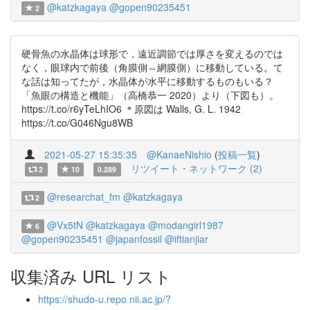
@katzkagaya
@gopen90235451
2
硬骨魚の水晶体は球形で，遠近調節では厚さを変えるのでは
なく，眼球内で前後（角膜側⇔網膜側）に移動している。て
な話は知ってたが，水晶体が水平に移動するものもいる？
「魚眼の構造と機能」（高橋恭一 2020）より（下図も）。
https://t.co/r6yTeLhIO6 ＊原図は Walls, G. L. 1942
https://t.co/G046Ngu8WB
2021-05-27 15:35:35
@KanaeNishio
(
投稿一覧
)
リツイート・ネットワーク (2)
2
10
0.289
@researchat_fm
@katzkagaya
2
@Vx5tN
@katzkagaya
@modangirl1987
6
@gopen90235451
@japanfossil
@iftianjiar
収集済み URL リスト
https://shudo-u.repo.nii.ac.jp/?