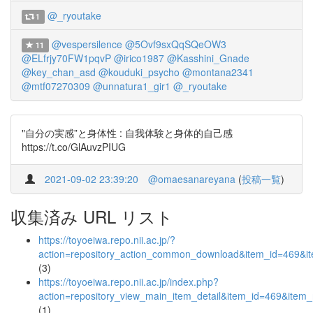
@_ryoutake
1
@vespersilence
@5Ovf9sxQqSQeOW3
11
@ELfrjy70FW1pqvP
@irico1987
@Kasshini_Gnade
@key_chan_asd
@kouduki_psycho
@montana2341
@mtf07270309
@unnatura1_gir1
@_ryoutake
"自分の実感”と身体性 : 自我体験と身体的自己感
https://t.co/GlAuvzPIUG
2021-09-02 23:39:20
@omaesanareyana
(
投稿一覧
)
収集済み URL リスト
https://toyoeiwa.repo.nii.ac.jp/?
action=repository_action_common_download&item_id=469&it
(3)
https://toyoeiwa.repo.nii.ac.jp/index.php?
action=repository_view_main_item_detail&item_id=469&ite
(1)