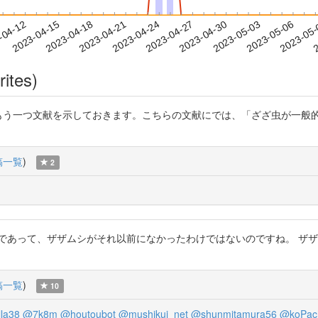
2023-05-03
2023-05-06
2023-05
-04-12
2
2023-04-15
2023-04-18
2023-04-21
2023-04-24
2023-04-27
2023-04-30
rites)
います。もう一つ文献を示しておきます。こちらの文献にでは、「ざざ虫が一
稿一覧
)
2
頃であって、ザザムシがそれ以前になかったわけではないのですね。 ザ
稿一覧
)
10
la38
@7k8m
@houtoubot
@mushikui_net
@shunmitamura56
@koPac