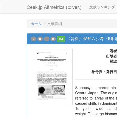
Ceek.jp Altmetrics (α ver.)
文献ランキング
ホーム
文献詳細
〈資料〉ザザムシ考 -伊那
2
0
0
0
OA
著者
出版者
雑誌
巻号頁・発行日
Stenopsyche marmorata Na
Central Japan. The origin
referred to larvae of the
caused shifts in dominant 
Tenryu is now dominated 
weight. The large biomas