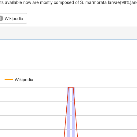
s available now are mostly composed of S. marmorata larvae(98%)and a
Wikipedia
1
Wikipedia