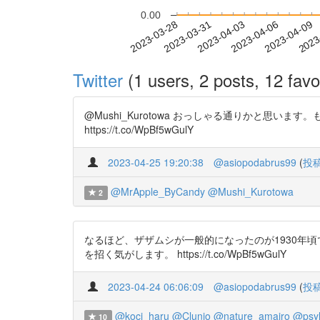
0.00
2023-04-03
2023-04-06
2023-04-09
2023
2023-03-28
2023-03-31
Twitter
(1 users, 2 posts, 12 favo
@Mushi_Kurotowa おっしゃる通りかと思
https://t.co/WpBf5wGulY
2023-04-25 19:20:38
@asiopodabrus99
(
投
@MrApple_ByCandy
@Mushi_Kurotowa
2
なるほど、ザザムシが一般的になったのが1930年
を招く気がします。 https://t.co/WpBf5wGulY
2023-04-24 06:06:09
@asiopodabrus99
(
投
@koci_haru
@Clunio
@nature_amairo
@psyl
10