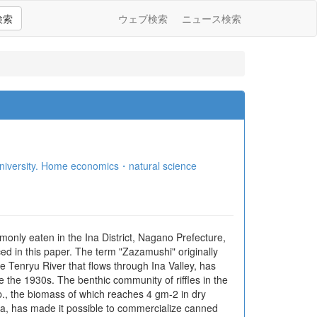
検索
ウェブ検索
ニュース検索
ity. Home economics・natural science
nly eaten in the Ina District, Nagano Prefecture,
ced in this paper. The term "Zazamushi" originally
he Tenryu River that flows through Ina Valley, has
ce the 1930s. The benthic community of riffles in the
., the biomass of which reaches 4 gm-2 in dry
wa, has made it possible to commercialize canned