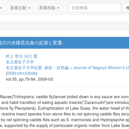
新着文献
新着投稿
地方の水棲昆虫食の起源と変遷-
村上 哲生
矢口 愛
名古屋女子大学
名古屋女子大学紀要. 家政・自然編 = Journal of Nagoya Women's Univers
(
ISSN:09153098
)
vol.55, pp.79-84, 2009-03
vas(Trichoptera, caddis fly)larvae boiled down in soy sauce are commo
 and habit transition of eating aquatic insects("Zazamushi")are introdu
 stone fly Plecoptera). Eutrophication of Lake Suwa, the water head of t
riverine insect species from stone flies to net spinning caddis flies sin
by net spinning caddis flies such as S. marmorata and Hydropsyche sp
s, supported by the supply of particulate organic matter from Lake Su