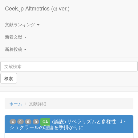
Ceek.jp Altmetrics (α ver.)
文献ランキング
新着文献
新着投稿
検索
ホーム
文献詳細
<論説>リベラリズムと多様性 : J・
4
0
0
0
OA
シュクラールの理論を手掛かりに