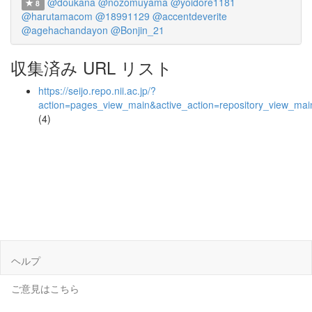
@doukana
@nozomuyama
@yoidore1181
8
@harutamacom
@18991129
@accentdeverite
@agehachandayon
@Bonjin_21
収集済み URL リスト
https://seijo.repo.nii.ac.jp/?
action=pages_view_main&active_action=repository_view_ma
(4)
ヘルプ
ご意見はこちら