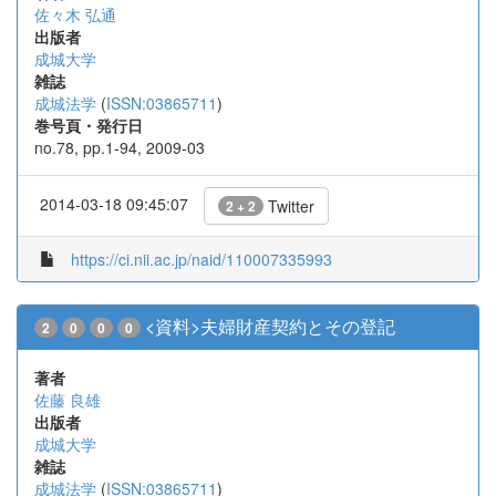
佐々木 弘通
出版者
成城大学
雑誌
成城法学
(
ISSN:03865711
)
巻号頁・発行日
no.78, pp.1-94, 2009-03
2014-03-18 09:45:07
Twitter
2 + 2
https://ci.nii.ac.jp/naid/110007335993
<資料>夫婦財産契約とその登記
2
0
0
0
著者
佐藤 良雄
出版者
成城大学
雑誌
成城法学
(
ISSN:03865711
)