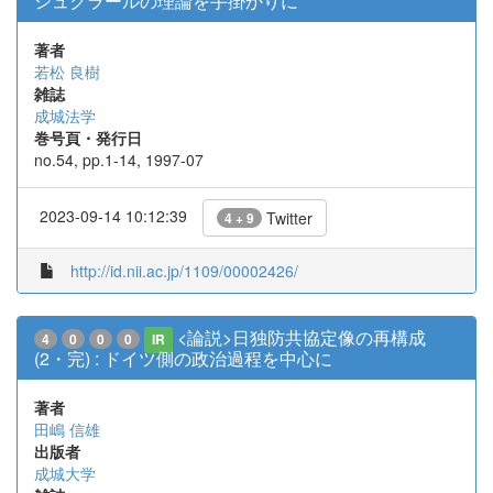
シュクラールの理論を手掛かりに
著者
若松 良樹
雑誌
成城法学
巻号頁・発行日
no.54, pp.1-14, 1997-07
2023-09-14 10:12:39
Twitter
4 + 9
http://id.nii.ac.jp/1109/00002426/
<論説>日独防共協定像の再構成
4
0
0
0
IR
(2・完) : ドイツ側の政治過程を中心に
著者
田嶋 信雄
出版者
成城大学