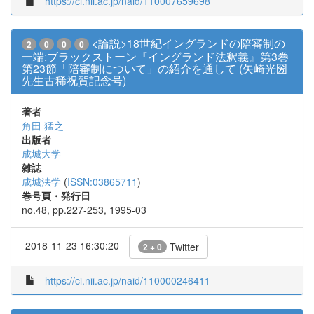
https://ci.nii.ac.jp/naid/110007659698
<論説>18世紀イングランドの陪審制の
2
0
0
0
一端:ブラックストーン『イングランド法釈義』第3巻
第23節「陪審制について」の紹介を通して (矢崎光圀
先生古稀祝賀記念号)
著者
角田 猛之
出版者
成城大学
雑誌
成城法学
(
ISSN:03865711
)
巻号頁・発行日
no.48, pp.227-253, 1995-03
2018-11-23 16:30:20
Twitter
2 + 0
https://ci.nii.ac.jp/naid/110000246411