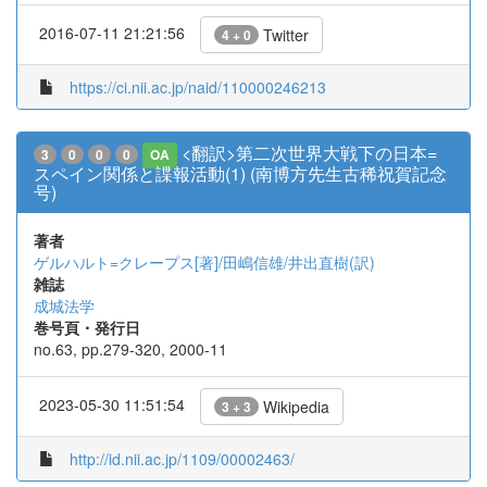
2016-07-11 21:21:56
Twitter
4 + 0
https://ci.nii.ac.jp/naid/110000246213
<翻訳>第二次世界大戦下の日本=
3
0
0
0
OA
スペイン関係と諜報活動(1) (南博方先生古稀祝賀記念
号)
著者
ゲルハルト=クレープス[著]/田嶋信雄/井出直樹(訳)
雑誌
成城法学
巻号頁・発行日
no.63, pp.279-320, 2000-11
2023-05-30 11:51:54
Wikipedia
3 + 3
http://id.nii.ac.jp/1109/00002463/