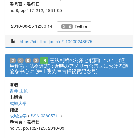
巻号頁・発行日
no.9, pp.117-212, 1981-05
2010-08-25 12:00:14
Twitter
2 + 0
https://ci.nii.ac.jp/naid/110000246575
憲法判断の対象と範囲について(適
2
0
0
0
IR
用違憲・法令違憲) : 近時のアメリカ合衆国における議
論を中心に (井上明先生古稀祝賀記念号)
著者
青井 未帆
出版者
成城大学
雑誌
成城法学
(
ISSN:03865711
)
巻号頁・発行日
no.79, pp.182-125, 2010-03