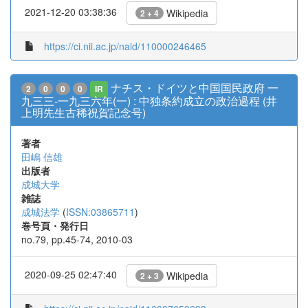
2021-12-20 03:38:36
Wikipedia
2 + 4
https://ci.nii.ac.jp/naid/110000246465
ナチス・ドイツと中国国民政府 一
2
0
0
0
IR
九三三-一九三六年(一) : 中独条約成立の政治過程 (井
上明先生古稀祝賀記念号)
著者
田嶋 信雄
出版者
成城大学
雑誌
成城法学
(
ISSN:03865711
)
巻号頁・発行日
no.79, pp.45-74, 2010-03
2020-09-25 02:47:40
Wikipedia
2 + 3