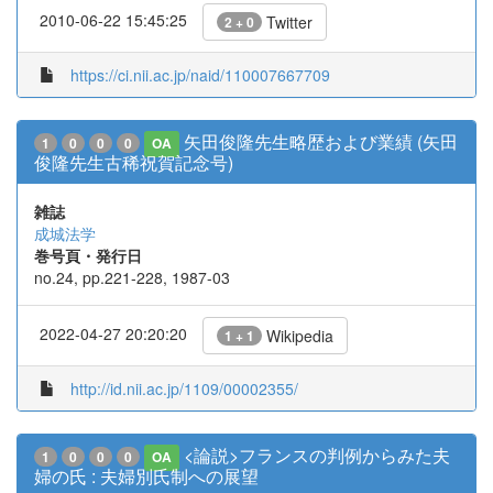
2010-06-22 15:45:25
Twitter
2 + 0
https://ci.nii.ac.jp/naid/110007667709
矢田俊隆先生略歴および業績 (矢田
1
0
0
0
OA
俊隆先生古稀祝賀記念号)
雑誌
成城法学
巻号頁・発行日
no.24, pp.221-228, 1987-03
2022-04-27 20:20:20
Wikipedia
1 + 1
http://id.nii.ac.jp/1109/00002355/
<論説>フランスの判例からみた夫
1
0
0
0
OA
婦の氏 : 夫婦別氏制への展望