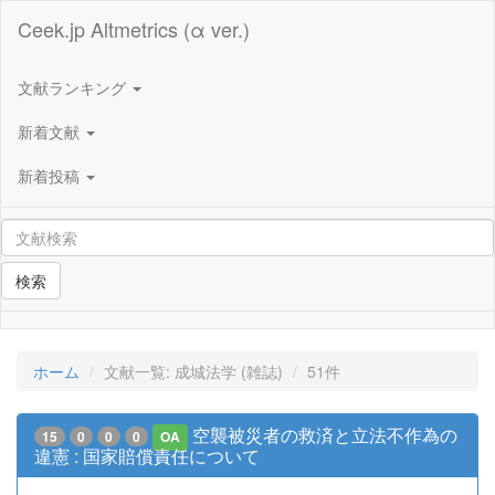
Ceek.jp Altmetrics (α ver.)
文献ランキング
新着文献
新着投稿
検索
ホーム
文献一覧: 成城法学 (雑誌)
51件
空襲被災者の救済と立法不作為の
15
0
0
0
OA
違憲 : 国家賠償責任について