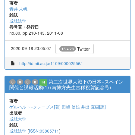
著者
青井 未帆
雑誌
成城法学
巻号頁・発行日
no.80, pp.210-143, 2011-08
2020-09-18 23:05:07
Twitter
15 + 28
http://id.nii.ac.jp/1109/00002556/
第二次世界大戦下の日本=スペイン
6
0
0
0
IR
関係と諜報活動(1) (南博方先生古稀祝賀記念号)
著者
ゲルハルト=クレープス[著]
田嶋 信雄
井出 直樹[訳]
出版者
成城大学
雑誌
成城法学
(
ISSN:03865711
)