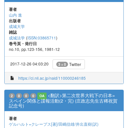
著者
山内 進
出版者
成城大学
雑誌
成城法学
(
ISSN:03865711
)
巻号頁・発行日
no.10, pp.123-156, 1981-12
2017-12-26 04:03:20
Twitter
3 + 0
https://ci.nii.ac.jp/naid/110000246185
<翻訳>第二次世界大戦下の日本=
2
0
0
0
OA
スペイン関係と諜報活動(2・完) (庄政志先生古稀祝賀
記念号)
著者
ゲルハルト=クレープス[著]/田嶋信雄/井出直樹(訳)