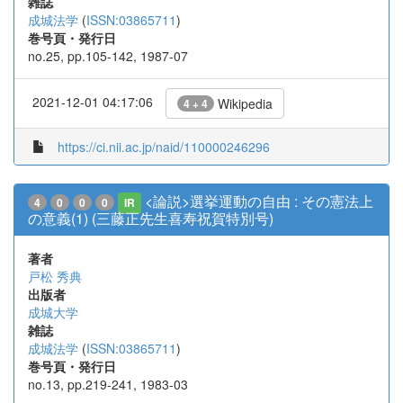
雑誌
成城法学
(
ISSN:03865711
)
巻号頁・発行日
no.25, pp.105-142, 1987-07
2021-12-01 04:17:06
Wikipedia
4 + 4
https://ci.nii.ac.jp/naid/110000246296
<論説>選挙運動の自由 : その憲法上
4
0
0
0
IR
の意義(1) (三藤正先生喜寿祝賀特別号)
著者
戸松 秀典
出版者
成城大学
雑誌
成城法学
(
ISSN:03865711
)
巻号頁・発行日
no.13, pp.219-241, 1983-03