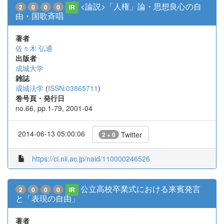
<論説>「人権」論・思想良心の自
2
0
0
0
IR
由・国歌斉唱
著者
佐々木 弘通
出版者
成城大学
雑誌
成城法学
(
ISSN:03865711
)
巻号頁・発行日
no.66, pp.1-79, 2001-04
2014-06-13 05:00:06
Twitter
2 + 0
https://ci.nii.ac.jp/naid/110000246526
公立高校卒業式における来賓発言
2
0
0
0
IR
と「表現の自由」
著者