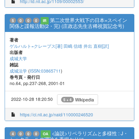
http://id.nii.ac.jp/1109/00002553/
第二次世界大戦下の日本=スペイン
5
0
0
0
IR
関係と諜報活動(2・完) (庄政志先生古稀祝賀記念号)
著者
ゲルハルト=クレープス[著]
田嶋 信雄
井出 直樹[訳]
出版者
成城大学
雑誌
成城法学
(
ISSN:03865711
)
巻号頁・発行日
no.64, pp.237-268, 2001-01
2022-10-28 18:20:50
Wikipedia
5 + 4
https://ci.nii.ac.jp/naid/110000246520
<論説>リベラリズムと多様性 : J・
4
0
0
0
OA