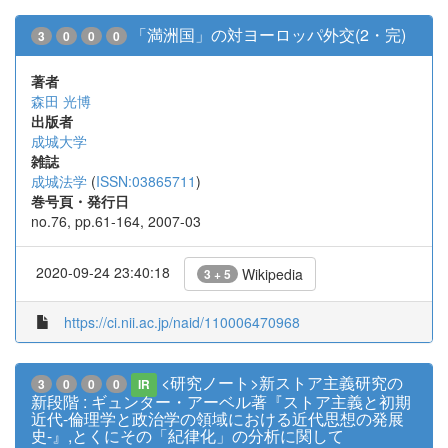
「満洲国」の対ヨーロッパ外交(2・完)
3
0
0
0
著者
森田 光博
出版者
成城大学
雑誌
成城法学
(
ISSN:03865711
)
巻号頁・発行日
no.76, pp.61-164, 2007-03
2020-09-24 23:40:18
Wikipedia
3 + 5
https://ci.nii.ac.jp/naid/110006470968
<研究ノート>新ストア主義研究の
3
0
0
0
IR
新段階 : ギュンター・アーベル著『ストア主義と初期
近代-倫理学と政治学の領域における近代思想の発展
史-』,とくにその「紀律化」の分析に関して