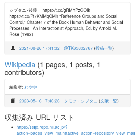
シブタニ×後藤 https://t.co/gRMYPzGOIk
https://t.co/Pf7KMMqCMh “Reference Groups and Social
Control,” Chapter 7 of the Book Human Behavior and Social
Processes : An Interactionist Approach, Ed. by Arnold M.
Rose (1962)
2021-08-26 17:41:32
@TK65802767
(
投稿一覧
)
Wikipedia
(1 pages, 1 posts, 1
contributors)
編集者:
わやや
2023-05-16 17:46:26
タモツ・シブタニ
(
文献一覧
)
収集済み URL リスト
https://seijo.repo.nii.ac.jp/?
action=pages_view_main&active_action=repository_view_ma