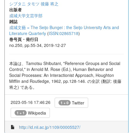
シブタニ タモツ
後藤 将之
出版者
成城大学文芸学部
雑誌
成城文藝 = The Seijo Bungei : the Seijo University Arts and
Literature Quarterly
(
ISSN:02865718
)
巻号頁・発行日
no.250, pp.55-34, 2019-12-27
本論は、Tamotsu Shibutani, "Reference Groups and Social
Control," in Arnold M. Rose (Ed.), Human Behavior and
Social Processes: An Interactionist Approach, Houghton
Mifflin and Routledge, 1962, pp.128-146. の全訳 (翻訳: 後藤
将之) である。
2023-05-16 17:46:26
Twitter
1 + 0
Wikipedia
1 + 1
http://id.nii.ac.jp/1109/00005527/