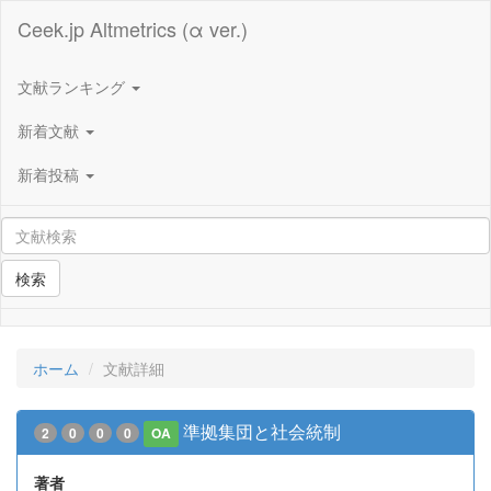
Ceek.jp Altmetrics (α ver.)
文献ランキング
新着文献
新着投稿
検索
ホーム
文献詳細
準拠集団と社会統制
2
0
0
0
OA
著者