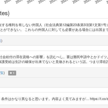
tes)
vZd ドイツに滞在する権利を有しない外国人（社会法典第12編第23条第3項第
とができない。 これらの外国人に対しても必要がある場合には出国ま
覧
)
NufuiG こちらの「①社会給付の滞在資格への影響」を読むべし。要は難民申請中
保護受給は生計の確保が出来てないと見做されるという話。つまり滞在
一覧
)
1
条件はかなり異なると思います。内容よく見てみますが… https://t.co/srj