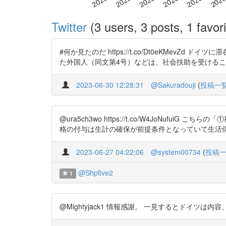
Twitter
(3 users, 3 posts, 1 favori
#何か見たのだ https://t.co/Dt0eKMe
た外国人（同文第4号）などは、社会扶助を受けるこ
2023-06-30 12:28:31
@Sakuradouji
(
投稿一
@ura5ch3wo https://t.co/W4Jo
格の付与は生計の確保が前提条件となっていて生活
2023-06-27 04:22:06
@system00734
(
投稿
@Shpfive2
1
@Mightyjack1 情報感謝。 一見するとドイツは内容、