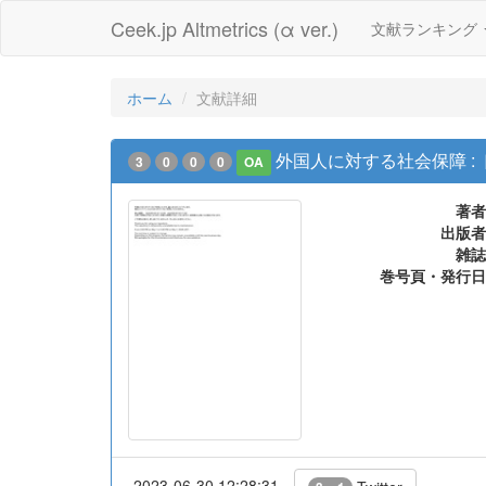
Ceek.jp Altmetrics (α ver.)
文献ランキング
ホーム
文献詳細
外国人に対する社会保障 :
3
0
0
0
OA
著者
出版者
雑誌
巻号頁・発行日
2023-06-30 12:28:31