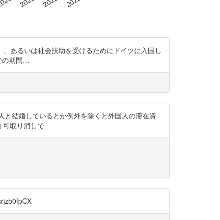
1文第1号）、あるいは社会扶助を受けるためにドイツに入国し
での期間…
とかドイツ人と結婚しているとか例外を除くと外国人の滞在資
許可取り消しで
zb0fpCX