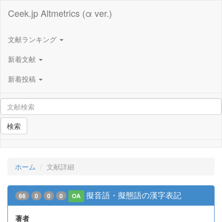
Ceek.jp Altmetrics (α ver.)
文献ランキング
新着文献
新着投稿
検索
ホーム
文献詳細
擬音語・擬態語の漢字表記
66
0
0
0
OA
著者