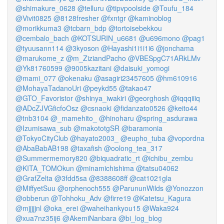
@shimakure_0628
@telluru
@tipvpoolside
@Toufu_184
@Vivit0825
@8128fresher
@fxntgr
@kaminoblog
@morikkuma3
@tcbarn_bdp
@tortoisebekkou
@cembalo_bach
@KOTSURIN_u6681
@u696mono
@pag1
@tyuusann114
@3kyoson
@Hayashi1i1i1i6
@jonchama
@marukome_z
@m_ZiziandPacho
@VBESpgC71ARkLMv
@Yk81760599
@9005kazitani
@daisuki_yomogi
@mami_077
@okenaku
@asagiri23457605
@hm610916
@MohayaTadanoUri
@peykd55
@takao47
@GTO_Favoristor
@shinya_iwakiri
@georghosh
@iqqqiiiq
@ADcZJVGficfoOsz
@csnaoki
@fidanzato0526
@keito44
@tnb3104
@_mamehito_
@hinoharu
@spring_asdurawa
@Izumisawa_sub
@makototgSR
@baramonia
@TokyoCityClub
@hayato2003_
@eupho_tuba
@vopordna
@AbaBabAB198
@taxafish
@oolong_tea_317
@Summermemory820
@biquadratic_rt
@ichibu_zembu
@KITA_TOMOkun
@minamichishima
@tatsu04062
@GrafZelta
@3fdd5sa
@8388608ff
@cat1021gla
@MiffyetSuu
@orphenoch555
@ParununWilds
@Yonozzon
@obberun
@Tohhoku_Adv
@firre19
@Katetsu_Kagura
@mjjjjjnl
@oka_erei
@waheihankyou15
@Waka924
@xua7nz35ij6
@AkemiNanbara
@bi_log_blog