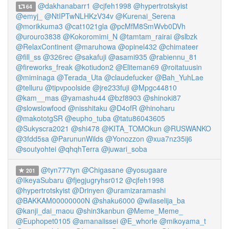
@dakhanabarr1
@cjfeh1998
@hypertrotskyist
64
@emyj_
@NtIPTwNLHKzV34v
@Kurenai_Serena
@morikkuma3
@cat1021gla
@pcMfM8SmWvb0DVh
@urouro3838
@Kokoromimi_N
@tamtam_rairai
@slbzk
@RelaxContinent
@maruhowa
@opinel432
@chimateer
@fill_ss
@326rec
@sakafuji
@asami935
@rabiennu_81
@fireworks_freak
@kotiudon2
@Eliteman69
@roitatuusin
@miminaga
@Terada_Uta
@claudefucker
@Bah_YuhLae
@telluru
@tipvpoolside
@jre233fuji
@Mpgc44810
@kam__mas
@yamashu44
@bzf8903
@shinoki87
@slowslowfood
@nisshitaku
@D4ofR
@hinoharu
@makototgSR
@eupho_tuba
@tatu86043605
@Sukyscra2021
@shi478
@KITA_TOMOkun
@RUSWANKO
@3fdd5sa
@ParununWilds
@Yonozzon
@xua7nz35ij6
@soutyohtei
@qhqhTerra
@juwari_soba
@tyn777tyn
@Chigasane
@yosugaare
201
@IkeyaSubaru
@fjegjugryhsr012
@cjfeh1998
@hypertrotskyist
@Drinyen
@uramizaramashi
@BAKKAM00000000N
@shaku6000
@wilaselija_ba
@kanji_dai_maou
@shin3kanbun
@Meme_Meme_
@Euphopet0105
@amanaiissei
@E_whorle
@mikoyama_t