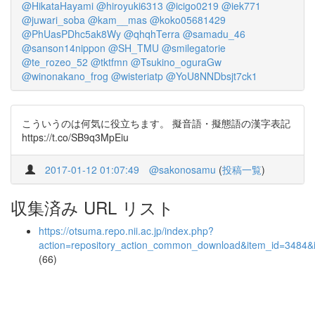
@HikataHayami
@hiroyuki6313
@icigo0219
@iek771
@juwari_soba
@kam__mas
@koko05681429
@PhUasPDhc5ak8Wy
@qhqhTerra
@samadu_46
@sanson14nippon
@SH_TMU
@smilegatorie
@te_rozeo_52
@tktfmn
@Tsukino_oguraGw
@winonakano_frog
@wisteriatp
@YoU8NNDbsjt7ck1
こういうのは何気に役立ちます。 擬音語・擬態語の漢字表記
https://t.co/SB9q3MpEiu
2017-01-12 01:07:49
@sakonosamu
(
投稿一覧
)
収集済み URL リスト
https://otsuma.repo.nii.ac.jp/index.php?
action=repository_action_common_download&item_id=3484&i
(66)