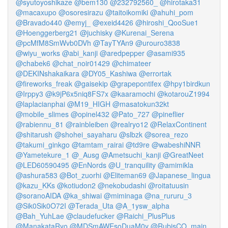
@syutoyoshikaze
@bem130
@232792560_
@hirotaka31
@macaxupo
@osoresirazu
@taitoikomiki
@ahuhi_pom
@Bravado440
@emyj_
@exeid4426
@hiroshi_QooSue1
@Hoenggerberg21
@juchisky
@Kurenai_Serena
@pcMfM8SmWvb0DVh
@TayTYAn9
@urouro3838
@wiyu_works
@abi_kanji
@aredpepper
@asami935
@chabek6
@chat_noir01429
@chimateer
@DEKINshakaikara
@DY05_Kashiwa
@errortak
@fireworks_freak
@gaisekip
@grapepontifex
@hpy1birdkun
@Irppy3
@k9jP6x5niq8FS7x
@kaaramochi
@kotarouZ1994
@laplacianphai
@M19_HIGH
@masatokun32kt
@mobile_slimes
@opinel432
@Pato_727
@pineflier
@rabiennu_81
@rainbleiben
@realryo12
@RelaxContinent
@shitarush
@shohei_sayaharu
@slbzk
@sorea_rezo
@takumi_ginkgo
@tamtam_rairai
@td9re
@wabeshiNNR
@Yametekure_1
@_Ausg
@Ametsuchi_kanji
@GreatNeet
@LED60590495
@EnNords
@U_tranquility
@amimikla
@ashura583
@Bot_zuorhi
@Eliteman69
@Japanese_lingua
@kazu_KKs
@kotiudon2
@nekobudashi
@roitatuusin
@soranoAIDA
@ka_shiwai
@miminaga
@na_rururu_3
@Sik0Sik0O72I
@Terada_Uta
@A_1ysw_alpha
@Bah_YuhLae
@claudefucker
@Raichi_PlusPlus
@ManakataRyo
@MDSmAWEsoDuaM0y
@RubisCO_main