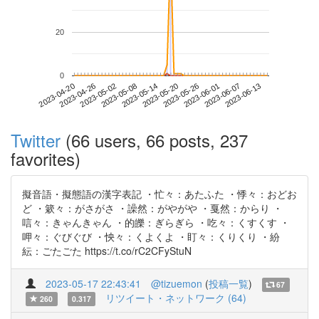
20
0
2023-06-07
2023-04-20
2023-05-08
2023-05-26
2023-06-13
2023-04-26
2023-05-14
2023-06-01
2023-05-02
2023-05-20
Twitter
(66 users, 66 posts, 237
favorites)
擬音語・擬態語の漢字表記 ・忙々：あたふた ・悸々：おどお
ど ・簌々：がさがさ ・譟然：がやがや ・戛然：からり ・
唁々：きゃんきゃん ・的皪：ぎらぎら ・吃々：くすくす ・
呷々：ぐびぐび ・怏々：くよくよ ・盯々：くりくり ・紛
紜：ごたごた https://t.co/rC2CFyStuN
2023-05-17 22:43:41
@tizuemon
(
投稿一覧
)
67
リツイート・ネットワーク (64)
260
0.317