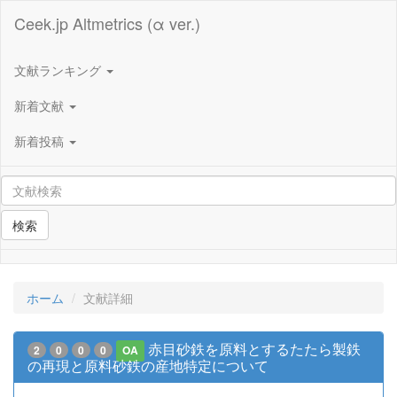
Ceek.jp Altmetrics (α ver.)
文献ランキング
新着文献
新着投稿
検索
ホーム
文献詳細
赤目砂鉄を原料とするたたら製鉄
2
0
0
0
OA
の再現と原料砂鉄の産地特定について