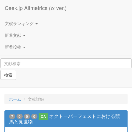
Ceek.jp Altmetrics (α ver.)
文献ランキング
新着文献
新着投稿
検索
ホーム
文献詳細
オクトーバーフェストにおける競
7
0
0
0
OA
馬と見世物