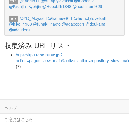
@morita11
@humptyloveisall
@modestia_
6
@Kyohjin_Kyohjin
@Republik1848
@hoshinami629
@YD_Moyashi
@hahaue911
@humptyloveisall
8
@hiko_1983
@funaki_naoto
@agapepe1
@doukana
@tidetide81
収集済み URL リスト
https://kpu.repo.nii.ac.jp/?
action=pages_view_main&active_action=repository_view_ma
(7)
ヘルプ
ご意見はこちら