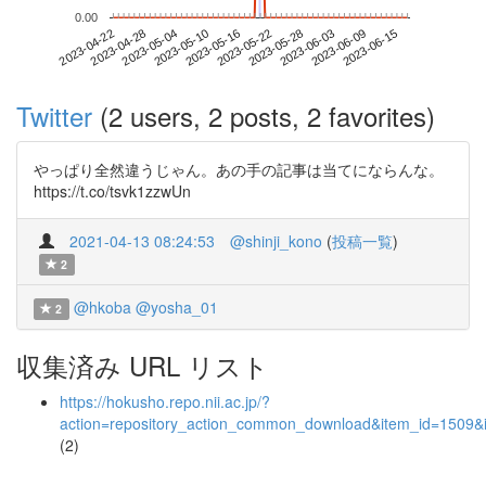
0.00
2023-06-09
2023-04-22
2023-05-10
2023-05-28
2023-06-15
2023-04-28
2023-05-16
2023-06-03
2023-05-04
2023-05-22
Twitter
(2 users, 2 posts, 2 favorites)
やっぱり全然違うじゃん。あの手の記事は当てにならんな。
https://t.co/tsvk1zzwUn
2021-04-13 08:24:53
@shinji_kono
(
投稿一覧
)
2
@hkoba
@yosha_01
2
収集済み URL リスト
https://hokusho.repo.nii.ac.jp/?
action=repository_action_common_download&item_id=1509&i
(2)