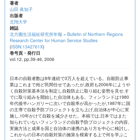
著者
山田 眞知子
出版者
北翔大学
雑誌
北方圏生活福祉研究所年報 = Bulletin of Northern Regions
Research Center for Human Service Studies
(
ISSN:1342761X
)
巻号頁・発行日
vol.12, pp.39-46, 2006
日本の自殺者数は8年連続で3万人を超えている。自殺防止事
業はこれまで殆ど民間任せであったが,政府も2006年にようや
く自殺対策基本法を制定し自殺防止に取り組む姿勢を見せ,す
でに取り組みを開始した自治体もある。フィンランドは1980
年代後半ハンガリーに次いで自殺率が高かったが,1987年に国
の主導で自殺予防プロジェクトを立ち上げ,自治体が中心に実
施し,10年かけて自殺を減少させた。本稿では,日本ではまた
知られていないフィンランドの自殺予防プロジェクトの内容,
実施方法と成果を国と自治体の連携のあり方を中心に検討し,
これからの日本の自殺対策の施策を模索する上で何を学ぶこ