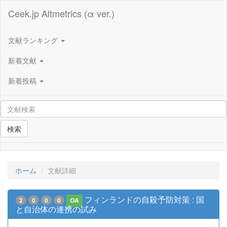
Ceek.jp Altmetrics (α ver.)
文献ランキング
新着文献
新着投稿
検索
ホーム
文献詳細
フィンランドの自殺予防対策 : 国
2
0
0
0
OA
と自治体の連携の試み