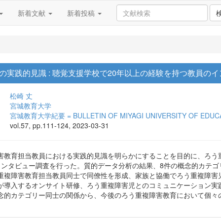
新着文献
新着投稿
の実践的見識 : 聴覚支援学校で20年以上の経験を持つ教員の
松崎 丈
宮城教育大学
宮城教育大学紀要 = BULLETIN OF MIYAGI UNIVERSITY OF EDUC
vol.57, pp.111-124, 2023-03-31
害教育担当教員における実践的見識を明らかにすることを目的に、ろう
インタビュー調査を行った。質的データ分析の結果、8件の概念的カテゴ
重複障害教育担当教員同士で同僚性を形成、家族と協働でろう重複障害
が導入するオンサイト研修、ろう重複障害児とのコミュニケーション実
念的カテゴリー同士の関係から、今後のろう重複障害教育において個々