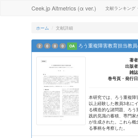
Ceek.jp Altmetrics (α ver.)
文献ランキング
ホーム
文献詳細
ろう重複障害教育担当教員
2
0
0
0
OA
著者
出版者
雑誌
巻号頁・発行日
本研究では、ろう重複障
以上経験した教員3名に
る構造的な諸問題、ろう
践的見識の蓄積、専門家
が生成された。これら概
る事柄を考察した。