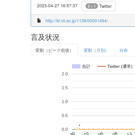
2023-04-27 16:57:37
Twitter
2 + 1
http://id.nii.ac.jp/1138/00001494/
言及状況
変動（ピーク前後）
変動（月別）
分布
合計
Twitter (通常)
2.0
1.5
1.0
0.5
*
*
0.0