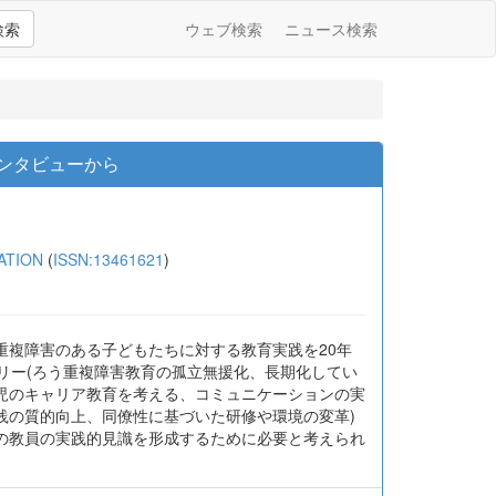
検索
ウェブ検索
ニュース検索
インタビューから
ATION
(
ISSN:13461621
)
重複障害のある子どもたちに対する教育実践を20年
リー(ろう重複障害教育の孤立無援化、長期化してい
児のキャリア教育を考える、コミュニケーションの実
践の質的向上、同僚性に基づいた研修や環境の変革)
の教員の実践的見識を形成するために必要と考えられ