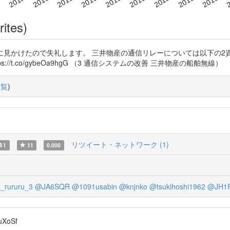
rites)
ているうちに見かけたので失礼します。 三井物産の通信リレーについては以下の2資料に書か
//t.co/gybeOa9hgG （3 通信システムの改善 三井物産の船舶無線）
一覧
)
リツイート・ネットワーク (1)
1
11
0.000
_rururu_3
@JA6SQR
@1091usabin
@knjnko
@tsukihoshi1962
@JH1
XoSf