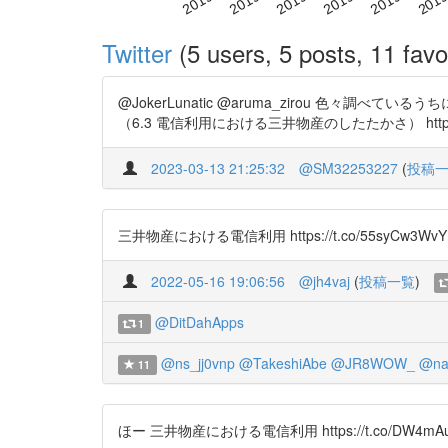
Twitter
(5 users, 5 posts, 11 favo
@JokerLunatic @aruma_zirou 色々調べ
（6.3 電信利用における三井物産のしたたかさ） https:
2023-03-13 21:25:32
@SM32253227
(
投稿
三井物産における電信利用 https://t.co/55syCw3WvY
2022-05-16 19:06:56
@jh4vaj
(
投稿一覧
)
@DitDahApps
1
@ns_jj0vnp
@TakeshiAbe
@JR8WOW_
@na
11
ほー 三井物産における電信利用 https://t.co/DW4mAu