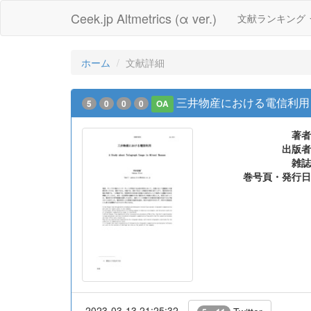
Ceek.jp Altmetrics (α ver.)
文献ランキング
ホーム
文献詳細
三井物産における電信利用
5
0
0
0
OA
著者
出版者
雑誌
巻号頁・発行日
2023-03-13 21:25:32