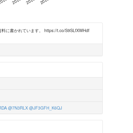
れています。 https://t.co/S9SLfXWHdf
RDA
@7N3RLX
@JF3GFH_K6QJ