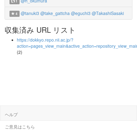
@h_okumura
1
@tanuki3
@take_gattcha
@eguchi3
@TakashiSasaki
4
収集済み URL リスト
https://dokkyo.repo.nii.ac.jp/?
action=pages_view_main&active_action=repository_view_ma
(2)
ヘルプ
ご意見はこちら