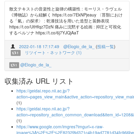
散文テキストの音楽性と旋律の構築性 : モーリス・ラヴェル
《博物誌》から紐解く https://t.co/7EkNPjeauy 〈苔類におけ
る「氣」の探求〉 : 乾漆技法を用いた造型と装飾表現
https://t.co/UtHfqz7DzN 痛みに沈黙する絵画 : 抑圧と可視化
するペルソナ https://t.co/6j7YJQjAaT
2022-01-18 17:17:49
@Elogio_de_la_
(
投稿一覧
)
リツイート・ネットワーク (1)
1
@Elogio_de_la_
1
収集済み URL リスト
https://geidai.repo.nii.ac.jp/?
action=pages_view_main&active_action=repository_view_ma
(1)
https://geidai.repo.nii.ac.jp/?
action=repository_action_common_download&item_id=1208&i
(1)
https://www.google.com/imgres?imgurl=x-raw-
image%3A%2F%2F%2F8232f8d371c4b19ad7781d34fc966bee11