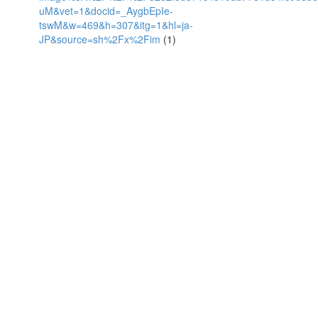
uM&vet=1&docid=_AygbEpIe-
tswM&w=469&h=307&itg=1&hl=ja-
JP&source=sh%2Fx%2Fim
(1)