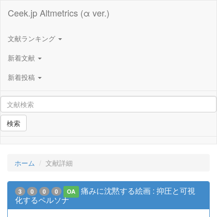
Ceek.jp Altmetrics (α ver.)
文献ランキング
新着文献
新着投稿
検索
ホーム
文献詳細
痛みに沈黙する絵画 : 抑圧と可視
3
0
0
0
OA
化するペルソナ