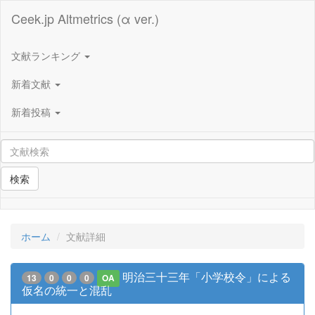
Ceek.jp Altmetrics (α ver.)
文献ランキング
新着文献
新着投稿
検索
ホーム
文献詳細
明治三十三年「小学校令」による
13
0
0
0
OA
仮名の統一と混乱