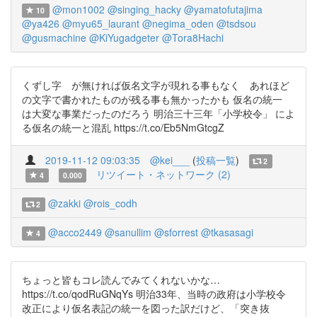
@mon1002
@singing_hacky
@yamatofutajima
10
@ya426
@myu65_laurant
@negima_oden
@tsdsou
@gusmachine
@KiYugadgeter
@Tora8Hachi
くずし字 が無ければ仮名文字が現れる事もなく あれほど
の文字で書かれたものが残る事も無かったかも 仮名の統一
は大変な事業だったのだろう 明治三十三年「小学校令」 によ
る仮名の統一と混乱 https://t.co/Eb5NmGtcgZ
2019-11-12 09:03:35
@kei___
(
投稿一覧
)
2
リツイート・ネットワーク (2)
4
0.000
@zakki
@rois_codh
2
@acco2449
@sanullim
@sforrest
@tkasasagi
4
ちょっと皆もコレ読んでみてくれないかな…
https://t.co/qodRuGNqYs 明治33年、当時の政府は小学校令
改正により仮名表記の統一を図った訳だけど、「突き抜