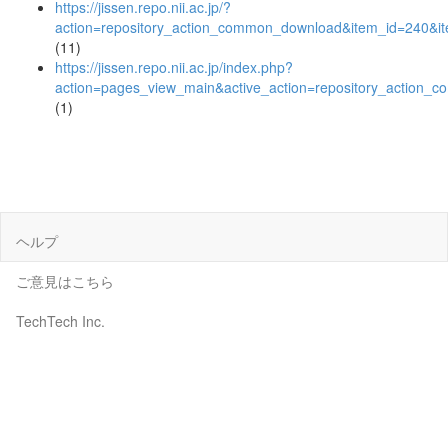
https://jissen.repo.nii.ac.jp/?
action=repository_action_common_download&item_id=240&it
(11)
https://jissen.repo.nii.ac.jp/index.php?
action=pages_view_main&active_action=repository_action_
(1)
ヘルプ
ご意見はこちら
TechTech Inc.