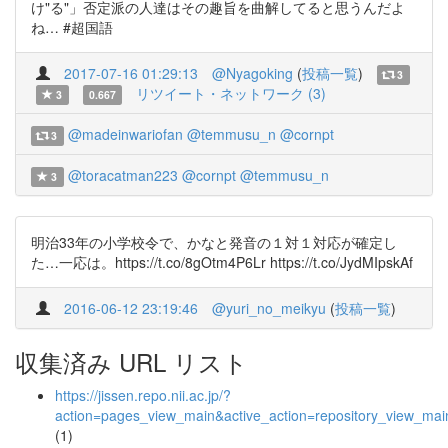
け"る"」否定派の人達はその趣旨を曲解してると思うんだよ
ね… #超国語
2017-07-16 01:29:13
@Nyagoking
(
投稿一覧
)
3
リツイート・ネットワーク (3)
3
0.667
@madeinwariofan
@temmusu_n
@cornpt
3
@toracatman223
@cornpt
@temmusu_n
3
明治33年の小学校令で、かなと発音の１対１対応が確定し
た…一応は。https://t.co/8gOtm4P6Lr https://t.co/JydMIpskAf
2016-06-12 23:19:46
@yuri_no_meikyu
(
投稿一覧
)
収集済み URL リスト
https://jissen.repo.nii.ac.jp/?
action=pages_view_main&active_action=repository_view_ma
(1)