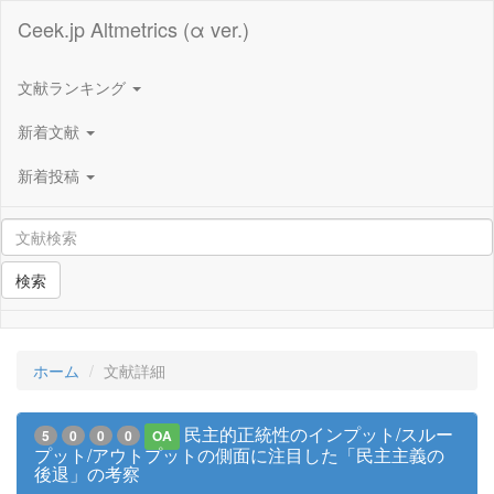
Ceek.jp Altmetrics (α ver.)
文献ランキング
新着文献
新着投稿
検索
ホーム
文献詳細
民主的正統性のインプット/スルー
5
0
0
0
OA
プット/アウトプットの側面に注目した「民主主義の
後退」の考察