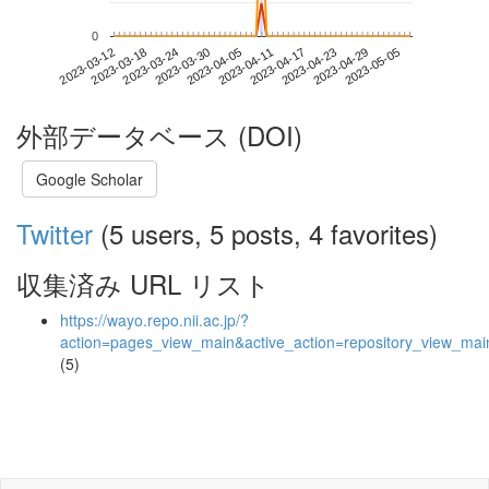
0
2023-04-29
2023-03-12
2023-03-30
2023-04-17
2023-05-05
2023-03-18
2023-04-05
2023-04-23
2023-03-24
2023-04-11
外部データベース (DOI)
Google Scholar
Twitter
(5 users, 5 posts, 4 favorites)
収集済み URL リスト
https://wayo.repo.nii.ac.jp/?
action=pages_view_main&active_action=repository_view_ma
(5)