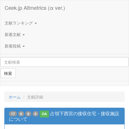
Ceek.jp Altmetrics (α ver.)
文献ランキング
新着文献
新着投稿
検索
ホーム
文献詳細
占領下西宮の接収住宅・接収施設
17
0
0
0
OA
について