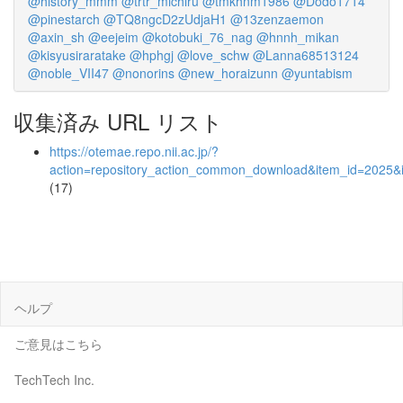
@history_mmm
@trtr_michiru
@tmkhnm1986
@Dodo1714
@pinestarch
@TQ8ngcD2zUdjaH1
@13zenzaemon
@axin_sh
@eejeim
@kotobuki_76_nag
@hnnh_mikan
@kisyusiraratake
@hphgj
@love_schw
@Lanna68513124
@noble_VII47
@nonorins
@new_horaizunn
@yuntabism
収集済み URL リスト
https://otemae.repo.nii.ac.jp/?
action=repository_action_common_download&item_id=2025&i
(17)
ヘルプ
ご意見はこちら
TechTech Inc.