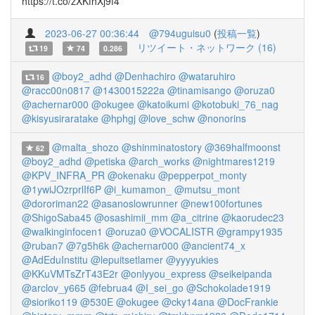
https://t.co/zXKfhXj9f4
2023-06-27 00:36:44
@794uguisu0
(
投稿一覧
)
リツイート・ネットワーク (16)
19
74
0.286
@boy2_adhd
@Denhachiro
@wataruhiro
16
@racc00n0817
@1430015222a
@tinamisango
@oruza0
@achernar000
@okugee
@katoikumi
@kotobuki_76_nag
@kisyusiraratake
@hphgj
@love_schw
@nonorins
@malta_shozo
@shinminatostory
@369halfmoonst
62
@boy2_adhd
@petiska
@arch_works
@nightmares1219
@KPV_INFRA_PR
@okenaku
@pepperpot_monty
@1ywiJOzrprlIf6P
@i_kumamon_
@mutsu_mont
@dororiman22
@asanoslowrunner
@new100fortunes
@ShigoSaba45
@osashimii_mm
@a_citrine
@kaorudec23
@walkinginfocen1
@oruza0
@VOCALISTR
@grampy1935
@ruban7
@7g5h6k
@achernar000
@ancient74_x
@AdEduInstitu
@lepuitsetlamer
@yyyyukies
@KKuVMTsZrT43E2r
@onlyyou_express
@seikeipanda
@arclov_y665
@februa4
@I_sei_go
@Schokolade1919
@sioriko119
@530E
@okugee
@cky14ana
@DocFrankie