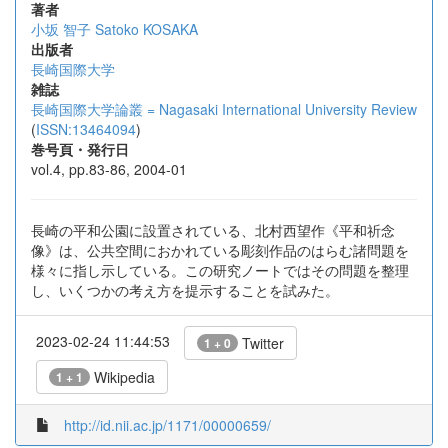
著者
小坂 智子
Satoko KOSAKA
出版者
長崎国際大学
雑誌
長崎国際大学論叢 = Nagasaki International University Review
(
ISSN:13464094
)
巻号頁・発行日
vol.4, pp.83-86, 2004-01
長崎の平和公園に設置されている、北村西望作《平和祈念
像》は、公共空間におかれている彫刻作品のはらむ諸問題を
様々に指し示している。この研究ノートではその問題を整理
し、いくつかの考え方を提示することを試みた。
2023-02-24 11:44:53
Twitter
1 + 0
Wikipedia
1 + 1
http://id.nii.ac.jp/1171/00000659/