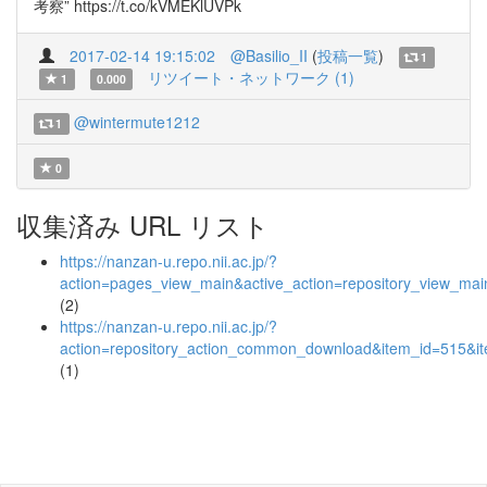
考察” https://t.co/kVMEKlUVPk
2017-02-14 19:15:02
@Basilio_II
(
投稿一覧
)
1
リツイート・ネットワーク (1)
1
0.000
@wintermute1212
1
0
収集済み URL リスト
https://nanzan-u.repo.nii.ac.jp/?
action=pages_view_main&active_action=repository_view_ma
(2)
https://nanzan-u.repo.nii.ac.jp/?
action=repository_action_common_download&item_id=515&it
(1)