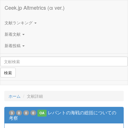
Ceek.jp Altmetrics (α ver.)
文献ランキング
新着文献
新着投稿
検索
ホーム
文献詳細
レパントの海戦の総括についての
3
0
0
0
OA
考察