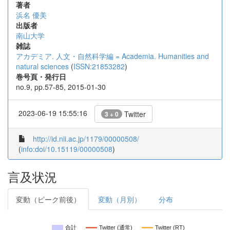
著者
浜名 優美
出版者
南山大学
雑誌
アカデミア. 人文・自然科学編 = Academia. Humanities and
natural sciences
(
ISSN:21853282
)
巻号頁・発行日
no.9, pp.57-85, 2015-01-30
2023-06-19 15:55:16
Twitter
3 + 0
http://id.nii.ac.jp/1179/00000508/
(
info:doi/10.15119/00000508
)
言及状況
変動（ピーク前後）
変動（月別）
分布
合計
Twitter (通常)
Twitter (RT)