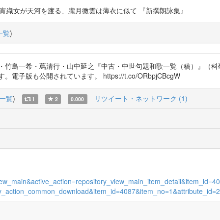
o73iL3 今宵織女が天河を渡る、朧月微雲は薄衣に似て 『新撰朗詠集』
一覧
)
子・竹島一希・蔦清行・山中延之『中古・中世句題和歌一覧（稿）』（科
も公開されています。 https://t.co/ORbpjCBcgW
一覧
)
リツイート・ネットワーク (1)
1
2
0.000
s_view_main&active_action=repository_view_main_item_detail&item_i
itory_action_common_download&item_id=4087&item_no=1&attribute_id=