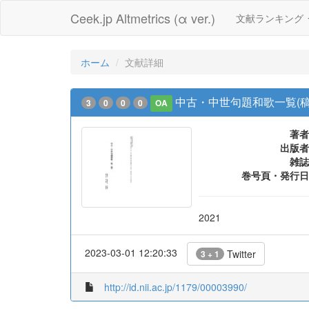
Ceek.jp Altmetrics (α ver.)
文献ランキング
ホーム
文献詳細
中古・中世句題和歌一覧(稿
3
0
0
0
OA
著者
出版者
雑誌
巻号頁・発行日
2021
2023-03-01 12:20:33
Twitter
3 + 1
http://id.nii.ac.jp/1179/00003990/