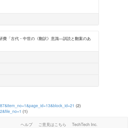
研費「古代・中世の《翻訳》意識―訓読と翻案のあ
d=4087&item_no=1&page_id=13&block_id=21
(2)
22&file_no=1
(1)
ヘルプ
ご意見はこちら
TechTech Inc.