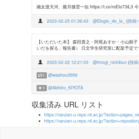
織女渡天河、朧月微雲一似 https://t.co/roEI
2023-02-25 01:36:43
@Elogio_de_la_
(
投稿
【いただいた本】 森田貴之・阿尾あすか・小山順
いだを探る」報告書） 日文学生研究室に配架予定です。電子版
2023-02-22 12:21:03
@tmogi_nichibun
(
投稿
@washou3956
1
@Akihiro_KIYOTA
1
収集済み URL リスト
https://nanzan-u.repo.nii.ac.jp/?action=page
https://nanzan-u.repo.nii.ac.jp/?action=repos