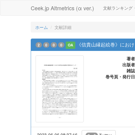
Ceek.jp Altmetrics (α ver.)
文献ランキング
ホーム
文献詳細
《信貴山縁起絵巻》におけ
2
0
0
0
OA
著者
出版者
雑誌
巻号頁・発行日
2023-06-06 08:37:16