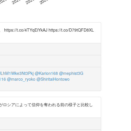
qEiYkAJ https://t.co/D79tQFD8XL
LhM1Wke3Nt3Pkj
@Karion168
@mephist3G
116
@marco_ryoko
@ShiritaiHontowo
がロシアによって信仰を奪われる前の様子と比較し