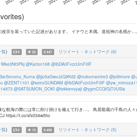
vorites)
た記述があります。 イナウと木偶。道祖神の名残か…。 https://t.co/4TY
一覧
)
リツイート・ネットワーク (6)
5
25
0.447
Wke3Nt3Pkj
@Karion168
@IbDA0FvzcUmF0lF
BarSoromu_Kuma
@jjo5aGwvJzQ9Kd2
@nukomamire3
@joltimore
@J
no
@ZENT1101
@seiroGUNDAM
@IbDA0FvzcUmF0lF
@yw_mimoza1
14973
@SATSUMON_DOKI
@tekkenoyaji
@ygmCCQfGjT0USla
険な航海の際には常に削り掛けを備えて行き…。 鳥居龍蔵の千島の人々
tps://t.co/sfx034w5hc
一覧
)
リツイート・ネットワーク (5)
5
13
0.496