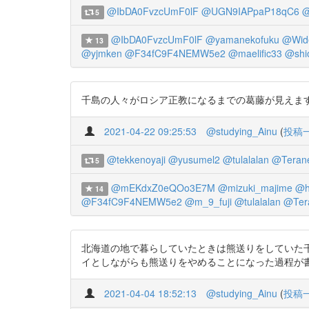
@IbDA0FvzcUmF0lF
@UGN9IAPpaP18qC6
@
5
@IbDA0FvzcUmF0lF
@yamanekofuku
@Wid
13
@yjmken
@F34fC9F4NEMW5e2
@maelific33
@shi
千島の人々がロシア正教になるまでの葛藤が見えます。 彼らは元々は
2021-04-22 09:25:53
@studying_Ainu
(
投稿
@tekkenoyaji
@yusumel2
@tulalalan
@Terane
5
@mEKdxZ0eQOo3E7M
@mizuki_majime
@h
14
@F34fC9F4NEMW5e2
@m_9_fuji
@tulalalan
@Ter
北海道の地で暮らしていたときは熊送りをしていた千
イとしながらも熊送りをやめることになった過程が書かれている。 https:/
2021-04-04 18:52:13
@studying_Ainu
(
投稿