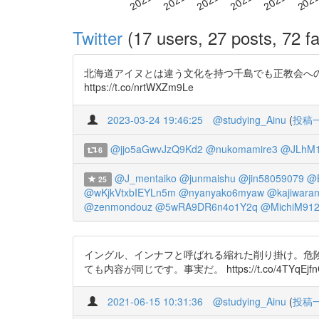
Twitter
(17 users, 27 posts, 72 fa
北海道アイヌとは違う文化を持つ千島でも正教会への改宗を装ってい
https://t.co/nrtWXZm9Le
2023-03-24 19:46:25
@studying_Ainu
(
投稿
@jjo5aGwvJzQ9Kd2
@nukomamire3
@JLhM1
6
@J_mentaiko
@junmaishu
@jin58059079
@
25
@wKjkVtxbIEYLn5m
@nyanyako6myaw
@kajiwara
@zenmondouz
@5wRA9DR6n4o1Y2q
@MichiM912
イングル、インナフと呼ばれる縮れた削り掛け。危
ても内容が同じです。事実だ。 https://t.co/4TYqEjfnCJ ht
2021-06-15 10:31:36
@studying_Ainu
(
投稿