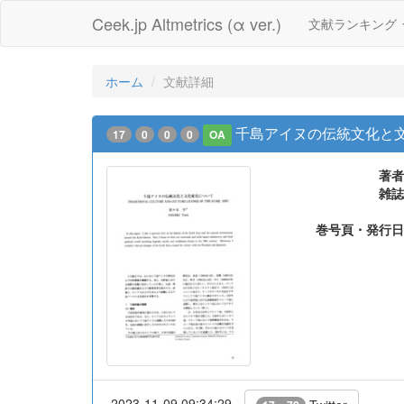
Ceek.jp Altmetrics (α ver.)
文献ランキング
ホーム
文献詳細
千島アイヌの伝統文化と文
17
0
0
0
OA
著者
雑誌
巻号頁・発行日
2023-11-09 09:34:29