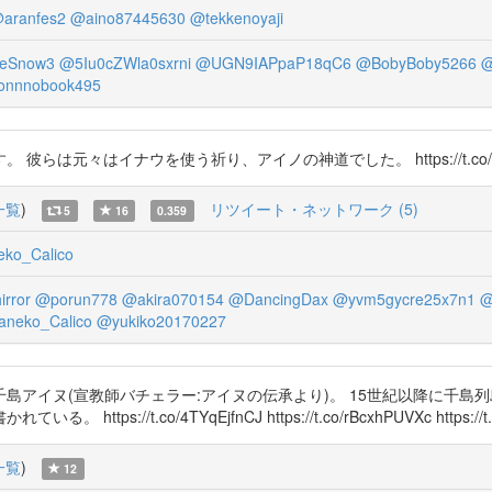
aranfes2
@aino87445630
@tekkenoyaji
eSnow3
@5Iu0cZWla0sxrni
@UGN9IAPpaP18qC6
@BobyBoby5266
@
onnnobook495
イナウを使う祈り、アイノの神道でした。 https://t.co/4TYqEjfnCJ 
一覧
)
リツイート・ネットワーク (5)
5
16
0.359
ko_Calico
irror
@porun778
@akira070154
@DancingDax
@yvm5gycre25x7n1
@
aneko_Calico
@yukiko20170227
島アイヌ(宣教師バチェラー:アイヌの伝承より)。 15世紀以降に千島
/t.co/4TYqEjfnCJ https://t.co/rBcxhPUVXc https://t.
一覧
)
12