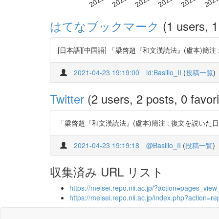
はてなブックマーク
(1 users, 1
[日本語][中国語] 「梁啓超『和文漢読法』(盧本)簡注
2021-04-23 19:19:00
id:Basilio_II
(
投稿一覧
)
Twitter
(2 users, 2 posts, 0 favori
「梁啓超『和文漢読法』(盧本)簡注 : 復文を説いた日本語速習
2021-04-23 19:19:18
@Basilio_II
(
投稿一覧
)
収集済み URL リスト
https://meisei.repo.nii.ac.jp/?action=pages_
https://meisei.repo.nii.ac.jp/index.php?actio