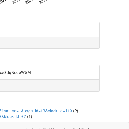
/3dqNedbWSM
238&item_no=1&page_id=13&block_id=110
(2)
13&block_id=67
(1)