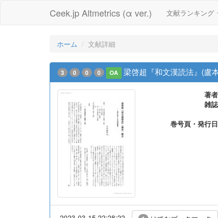
Ceek.jp Altmetrics (α ver.)
文献ランキング
ホーム
文献詳細
梁啓超『和文漢読法』(盧本
3
0
0
0
OA
著者
雑誌
巻号頁・発行日
2023-03-15 22:28:22