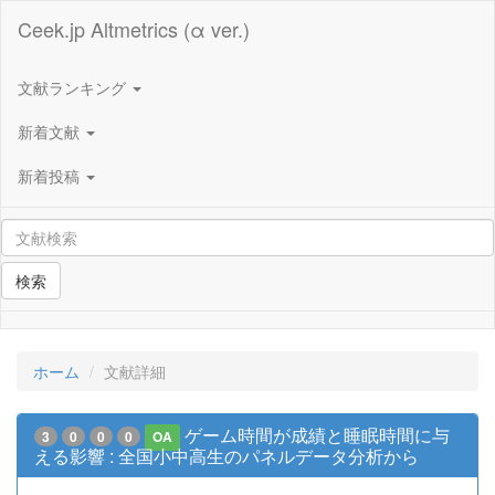
Ceek.jp Altmetrics (α ver.)
文献ランキング
新着文献
新着投稿
検索
ホーム
文献詳細
ゲーム時間が成績と睡眠時間に与
3
0
0
0
OA
える影響 : 全国小中高生のパネルデータ分析から