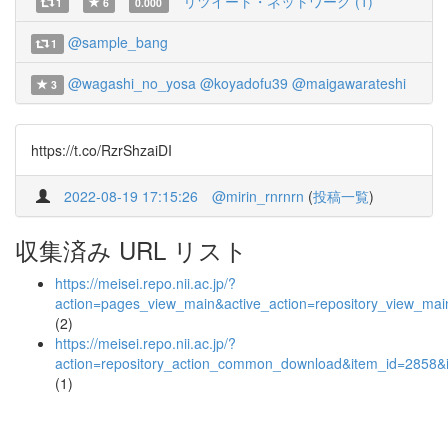
リツイート・ネットワーク (1)
1
6
0.000
@sample_bang
1
@wagashi_no_yosa
@koyadofu39
@maigawarateshi
3
https://t.co/RzrShzaiDI
2022-08-19 17:15:26
@mirin_rnrnrn
(
投稿一覧
)
収集済み URL リスト
https://meisei.repo.nii.ac.jp/?
action=pages_view_main&active_action=repository_view_ma
(2)
https://meisei.repo.nii.ac.jp/?
action=repository_action_common_download&item_id=2858&i
(1)