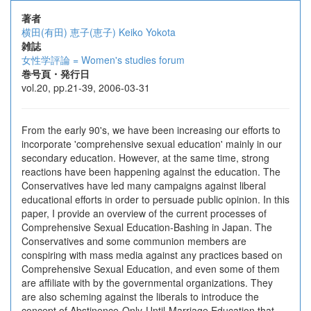
著者
横田(有田) 恵子(恵子)
Keiko Yokota
雑誌
女性学評論 = Women's studies forum
巻号頁・発行日
vol.20, pp.21-39, 2006-03-31
From the early 90's, we have been increasing our efforts to
incorporate 'comprehensive sexual education' mainly in our
secondary education. However, at the same time, strong
reactions have been happening against the education. The
Conservatives have led many campaigns against liberal
educational efforts in order to persuade public opinion. In this
paper, I provide an overview of the current processes of
Comprehensive Sexual Education-Bashing in Japan. The
Conservatives and some communion members are
conspiring with mass media against any practices based on
Comprehensive Sexual Education, and even some of them
are affiliate with by the governmental organizations. They
are also scheming against the liberals to introduce the
concept of Abstinence-Only-Until-Marriage Education that