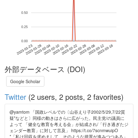
0.50
0.25
0.00
2023-03-12
2023-01-23
2023-02-10
2023-02-28
2023-03-18
2023-01-29
2023-02-16
2023-03-06
2023-02-04
2023-02-22
外部データベース (DOI)
Google Scholar
Twitter
(2 users, 2 posts, 2 favorites)
@yamtom 「国政レベルでの〔山谷えり子2002/5/29,7/22質
疑*などと〕同様の動きはさらに広がった。民主党/の議員に
よって 「健全な教育を考える会」が結成され/「行き過ぎたジ
ェンダー教育」に対して言及」 https://t.co/7scnmwuipO
*「私は回収を求めまして、そのような措置が進みつつある」