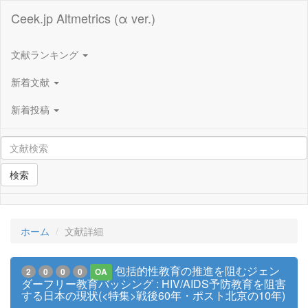
Ceek.jp Altmetrics (α ver.)
文献ランキング
新着文献
新着投稿
検索
ホーム
文献詳細
包括的性教育の推進を阻むジェン
2
0
0
0
OA
ダーフリー教育バッシング : HIV/AIDS予防教育を阻害
する日本の現状(<特集>戦後60年・ポスト北京の10年)