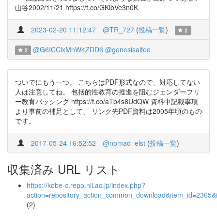
山谷2002/11/21 https://t.co/GKlbVe3n0K
2023-02-20 11:12:47
@TR_727
(
投稿一覧
)
2
@G6ICClxMnW4ZDD6
@genesisalfee
2
ついでにもう一つ。 こちらはPDF形式なので、対応してない
人は注意してね。 包括的性教育の推進を阻むジェンダーフリ
ー教育バッシング https://t.co/aTb4s8UdQW 資料中記載事項
より事前の補足として、 リンク先PDF資料は2005年頃のもの
です。
2017-05-24 16:52:52
@nomad_elst
(
投稿一覧
)
収集済み URL リスト
https://kobe-c.repo.nii.ac.jp/index.php?
action=repository_action_common_download&item_id=2365&i
(2)