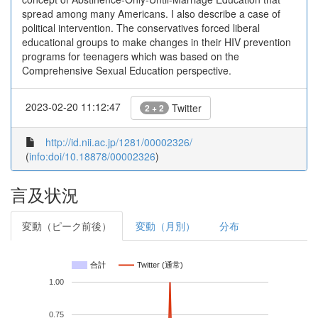
spread among many Americans. I also describe a case of
political intervention. The conservatives forced liberal
educational groups to make changes in their HIV prevention
programs for teenagers which was based on the
Comprehensive Sexual Education perspective.
2023-02-20 11:12:47
Twitter
2 + 2
http://id.nii.ac.jp/1281/00002326/
(
info:doi/10.18878/00002326
)
言及状況
変動（ピーク前後）
変動（月別）
分布
合計
Twitter (通常)
1.00
0.75