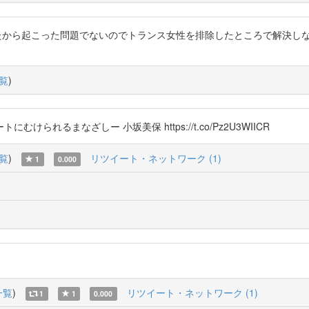
入ってきたから起こった問題でないのでトランス女性を排除したところで解決
覧
)
れるまなざしー 小坂美保 https://t.co/Pz2U3WIICR
覧
)
リツイート・ネットワーク (1)
1
0.000
一覧
)
リツイート・ネットワーク (1)
1
1
0.000