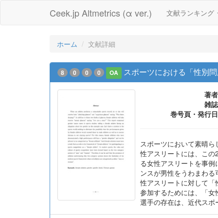
Ceek.jp Altmetrics (α ver.)
文献ランキング
ホーム
文献詳細
スポーツにおける「性別問
8
0
0
0
OA
著者
雑誌
巻号頁・発行日
スポーツにおいて素晴ら
性アスリートには、この
る女性アスリートを事例
ンスが男性をうわまわる
性アスリートに対して「
参加するためには、「女
選手の存在は、近代スポ