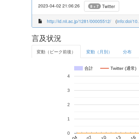
2023-04-02 21:06:26
Twitter
8 + 7
http://id.nii.ac.jp/1281/00005512/
(
info:doi/1
言及状況
変動（ピーク前後）
変動（月別）
分布
合計
Twitter (通常)
4
3
2
1
0