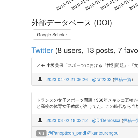
2019-01-10
2019-01-13
2019-01-16
2019
2019-01-04
2019-01-07
外部データベース (DOI)
Google Scholar
Twitter
(8 users, 13 posts, 7 favo
メモ 小坂美保「スポーツにおける『性別問題』-『女性』アスリ
2023-04-02 21:06:26
@rat2302
(
投稿一覧
)
トランスの女子スポーツ問題 1968年メキシコ五
と高校の体育女子教師が言うてた。この時代なら当然のように競技から
2023-03-02 18:02:12
@DrDemosica
(
投稿一
@Panopticon_pmdl
@kantourengou
2