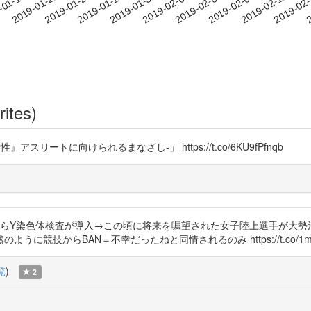
2019-02-09
2019-02-12
2019-02
-01-19
2
2019-01-22
2019-01-25
2019-01-28
2019-01-31
2019-02-03
2019-02-06
rites)
ートに向けられるまなざし-」 https://t.co/6KU9fPfnqb
輪からY染色体検査が導入→この頃に将来を嘱望された女子陸上選手が大
BAN＝不幸だったねと同情されるのみ https://t.co/1mhmJHId6P h
覧
)
2