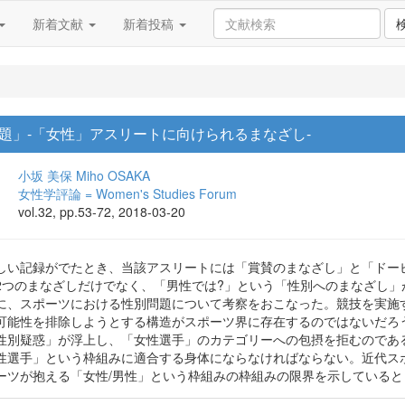
新着文献
新着投稿
題」-「女性」アスリートに向けられるまなざし-
小坂 美保
Miho OSAKA
女性学評論 = Women's Studies Forum
vol.32, pp.53-72, 2018-03-20
しい記録がでたとき、当該アスリートには「賞賛のまなざし」と「ドー
2つのまなざしだけでなく、「男性では?」という「性別へのまなざし
に、スポーツにおける性別問題について考察をおこなった。競技を実施
可能性を排除しようとする構造がスポーツ界に存在するのではないだろ
性別疑惑」が浮上し、「女性選手」のカテゴリーへの包摂を拒むのであ
性選手」という枠組みに適合する身体にならなければならない。近代ス
ーツが抱える「女性/男性」という枠組みの枠組みの限界を示していると