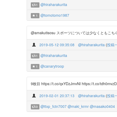
@hiraharakurita
1
@tomotomo1987
1
@amakutisosu スポーツについては少なくともこちらを読ん
2019-05-12 09:35:08
@hiraharakurita
(
投稿
@hiraharakurita
1
@canarytroop
1
9枚目 https://t.co/qxYDzJmvNI https://t.co/tdh0mvz
2019-02-01 20:37:13
@hiraharakurita
(
投稿
@ttxp_fctn7007
@maki_krmr
@masako0404
3