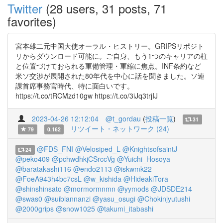
Twitter
(28 users, 31 posts, 71
favorites)
宮本雄二元中国大使オーラル・ヒストリー。GRIPSリポジト
リからダウンロード可能に。ご自身、もう1つのキャリアの柱
と位置づけておられる軍備管理・軍縮に焦点。INF条約など
米ソ交渉が展開された80年代を中心に話を聞きました。ソ連
課首席事務官時代、特に面白いです。
https://t.co/tRCMzd10gw https://t.co/3iJq3trjIJ
2023-04-26 12:12:04
@t_gordau
(
投稿一覧
)
31
リツイート・ネットワーク (24)
79
0.162
@FDS_FNI
@Velosiped_L
@KnightsofsaintJ
24
@peko409
@pchwdhkjCSrccVg
@Yuichi_Hosoya
@baratakashi116
@endo2113
@iskwmk22
@FoeA943h4bc7csL
@w_kishida
@HideakiTora
@shinshinsato
@mormormnmn
@yymods
@JDSDE214
@swas0
@suibiannanzi
@yasu_osugi
@Chokinjyutushi
@2000grips
@snow1025
@takumi_itabashi