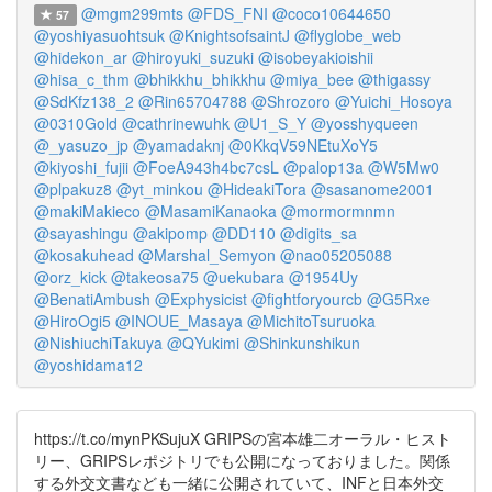
@mgm299mts
@FDS_FNI
@coco10644650
57
@yoshiyasuohtsuk
@KnightsofsaintJ
@flyglobe_web
@hidekon_ar
@hiroyuki_suzuki
@isobeyakioishii
@hisa_c_thm
@bhikkhu_bhikkhu
@miya_bee
@thigassy
@SdKfz138_2
@Rin65704788
@Shrozoro
@Yuichi_Hosoya
@0310Gold
@cathrinewuhk
@U1_S_Y
@yosshyqueen
@_yasuzo_jp
@yamadaknj
@0KkqV59NEtuXoY5
@kiyoshi_fujii
@FoeA943h4bc7csL
@palop13a
@W5Mw0
@plpakuz8
@yt_minkou
@HideakiTora
@sasanome2001
@makiMakieco
@MasamiKanaoka
@mormormnmn
@sayashingu
@akipomp
@DD110
@digits_sa
@kosakuhead
@Marshal_Semyon
@nao05205088
@orz_kick
@takeosa75
@uekubara
@1954Uy
@BenatiAmbush
@Exphysicist
@fightforyourcb
@G5Rxe
@HiroOgi5
@INOUE_Masaya
@MichitoTsuruoka
@NishiuchiTakuya
@QYukimi
@Shinkunshikun
@yoshidama12
https://t.co/mynPKSujuX GRIPSの宮本雄二オーラル・ヒスト
リー、GRIPSレポジトリでも公開になっておりました。関係
する外交文書なども一緒に公開されていて、INFと日本外交