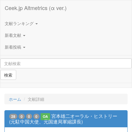
Ceek.jp Altmetrics (α ver.)
文献ランキング
新着文献
新着投稿
検索
ホーム
文献詳細
宮本雄二オーラル・ヒストリー
28
0
0
0
OA
(元駐中国大使、元国連局軍縮課長)