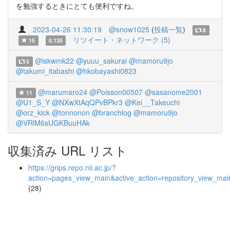
を勉強するときにとても便利ですね。
2023-04-26 11:30:19
@snow1025
(
投稿一覧
)
8
リツイート・ネットワーク (5)
15
0.135
@iskwmk22
@yuuu_sakurai
@mamoru9jo
5
@takumi_itabashi
@hkobayashi0823
@marumaro24
@Poisson00507
@sasanome2001
11
@U1_S_Y
@NXwXtAqQPvBPkr3
@Kei__Takeuchi
@orz_kick
@tonnonon
@branchlog
@mamoru9jo
@VRlM6sUGKBuuHAk
収集済み URL リスト
https://grips.repo.nii.ac.jp/?
action=pages_view_main&active_action=repository_view_ma
(28)