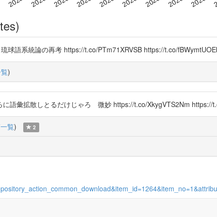
tes)
球語系統論の再考 https://t.co/PTm71XRVSB https://t.co/fBWymtUOE
一覧
)
けじゃろ 微妙 https://t.co/XkygVTS2Nm https://t.co/
稿一覧
)
2
ion=repository_action_common_download&item_id=1264&item_no=1&attri