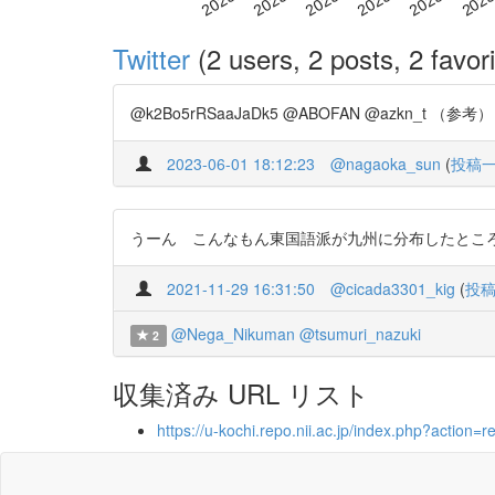
Twitter
(2 users, 2 posts, 2 favori
@k2Bo5rRSaaJaDk5 @ABOFAN @azkn_t （参考） 琉
2023-06-01 18:12:23
@nagaoka_sun
(
投稿
うーん こんなもん東国語派が九州に分布したところに語彙拡散しとるだ
2021-11-29 16:31:50
@cicada3301_kig
(
投
@Nega_Nikuman
@tsumuri_nazuki
2
収集済み URL リスト
https://u-kochi.repo.nii.ac.jp/index.php?act