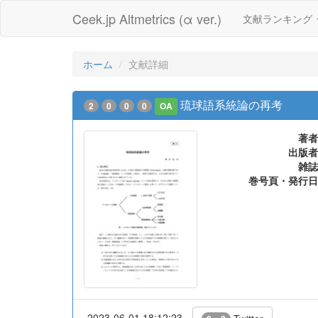
Ceek.jp Altmetrics (α ver.)
文献ランキング
ホーム
文献詳細
琉球語系統論の再考
2
0
0
0
OA
著者
出版者
雑誌
巻号頁・発行日
2023-06-01 18:12:23