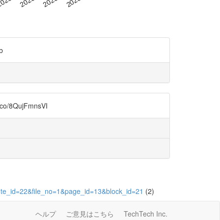
b
8QujFmnsVI
bute_id=22&file_no=1&page_id=13&block_id=21
(2)
ヘルプ
ご意見はこちら
TechTech Inc.