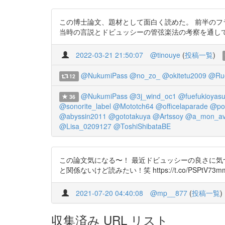
この博士論文、題材として面白く読めた。 前半のフ
当時の言説とドビュッシーの管弦楽法の考察を通して」 https
2022-03-21 21:50:07
@tinouye
(
投稿一覧
)
@NukumiPass
@no_zo_
@okitetu2009
@Rue
12
@NukumiPass
@3j_wind_oc1
@fuefukioyas
36
@sonorite_label
@Mototch64
@officelaparade
@po
@abyssin2011
@gototakuya
@Artssoy
@a_mon_av
@Lisa_0209127
@ToshiShibataBE
この論文気になる〜！ 最近ドビュッシーの良さに気
と関係ないけど読みたい！笑 https://t.co/PSPtV73m
2021-07-20 04:40:08
@mp__877
(
投稿一覧
)
収集済み URL リスト