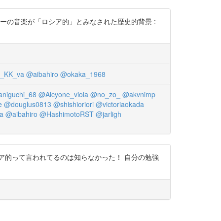
ーの音楽が「ロシア的」とみなされた歴史的背景 :
l_KK_va
@aibahiro
@okaka_1968
aniguchi_68
@Alcyone_viola
@no_zo_
@akvnimp
e
@douglus0813
@shishioriori
@victoriaokada
a
@aibahiro
@HashimotoRST
@jarligh
ア的って言われてるのは知らなかった！ 自分の勉強