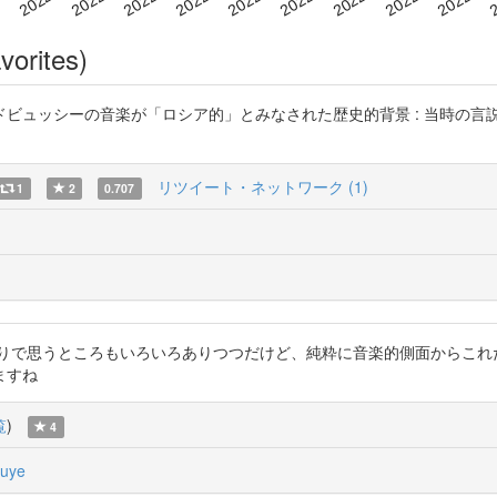
vorites)
。 「ドビュッシーの音楽が「ロシア的」とみなされた歴史的背景 : 当時
リツイート・ネットワーク (1)
1
2
0.707
たりで思うところもいろいろありつつだけど、純粋に音楽的側面からこれ
ますね
覧
)
4
ouye