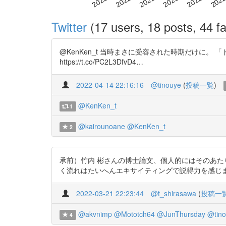
Twitter
(17 users, 18 posts, 44 fa
@KenKen_t 当時まさに受容された時期だけに
https://t.co/PC2L3DfvD4…
2022-04-14 22:16:16
@tinouye
(
投稿一覧
)
@KenKen_t
1
@kairounoane
@KenKen_t
2
承前）竹内 彬さんの博士論文、個人的にはそのあ
く流れはたいへんエキサイティングで説得力を感じ
2022-03-21 22:23:44
@t_shirasawa
(
投稿一
@akvnimp
@Mototch64
@JunThursday
@tin
4