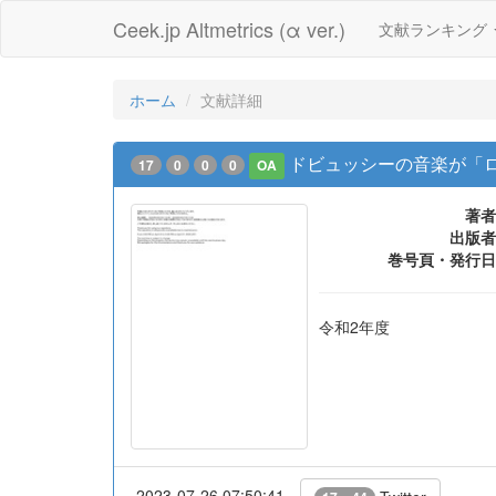
Ceek.jp Altmetrics (α ver.)
文献ランキング
ホーム
文献詳細
ドビュッシーの音楽が「ロ
17
0
0
0
OA
著者
出版者
巻号頁・発行日
令和2年度
2023-07-26 07:50:41