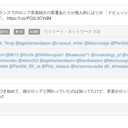
ランスでのロシア音楽紹介の変遷あたりが個人的にはツボ 「ドビュッシ
://t.co/PC2L3CYsB4
リツイート・ネットワーク (12)
13
41
0.289
_Tengi
@agehachandayon
@crapaud_writer
@lebonusage
@Parsifa
umi
@it813
@hirotk
@5656muguet1
@kawauso71
@musicology_pf
@t
nmenoko
@eisho353
@agehachandayon
@kandaswami
@lebonusag
is84
@Parsifal_KK_va
@Poly_obaqua
@toriyamayusuke
@t_shirasaw
づき始めて、彼がロシアと関わっていたのは知ってたけど、音楽がロシ
m7