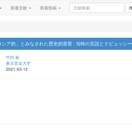
新着文献
新着投稿
シア的」とみなされた歴史的背景 : 当時の言説とドビュッシ
竹内 彬
東京音楽大学
2021-03-12