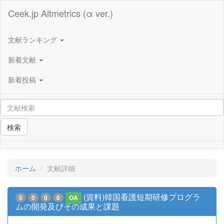
Ceek.jp Altmetrics (α ver.)
文献ランキング
新着文献
新着投稿
検索
ホーム
文献詳細
(資料)韓国看護短期研修プログラ
5
0
0
0
OA
ムの開発及びその成果と課題