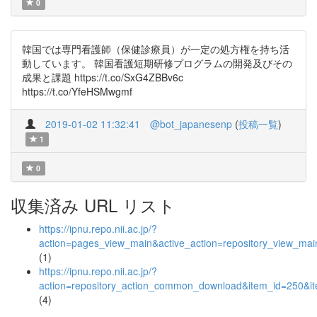
0
韓国では専門看護師（保健診療員）が一定の処方権を持ち活
動しています。 韓国看護短期研修プログラムの開発及びその
成果と課題 https://t.co/SxG4ZBBv6c
https://t.co/YfeHSMwgmf
2019-01-02 11:32:41
@bot_japanesenp
(
投稿一覧
)
1
0
収集済み URL リスト
https://ipnu.repo.nii.ac.jp/?
action=pages_view_main&active_action=repository_view_ma
(1)
https://ipnu.repo.nii.ac.jp/?
action=repository_action_common_download&item_id=250&it
(4)