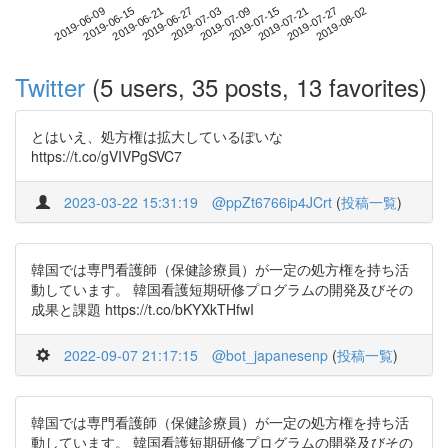
2019-07-27
2019-06-09
2019-06-27
2019-07-15
2019-08-02
2019-06-15
2019-07-03
2019-07-21
2019-06-21
2019-07-09
Twitter
(5 users, 35 posts, 13 favorites)
とはいえ、処方権は拡大しているぽいな
https://t.co/gVIVPgSVC7
2023-03-22 15:31:19
@ppZt6766ip4JCrt
(
投稿一覧
)
韓国では専門看護師（保健診療員）が一定の処方権を持ち活
動しています。 韓国看護短期研修プログラムの開発及びその
成果と課題 https://t.co/bKYXkTHfwI
2022-09-07 21:17:15
@bot_japanesenp
(
投稿一覧
)
韓国では専門看護師（保健診療員）が一定の処方権を持ち活
動しています。 韓国看護短期研修プログラムの開発及びその