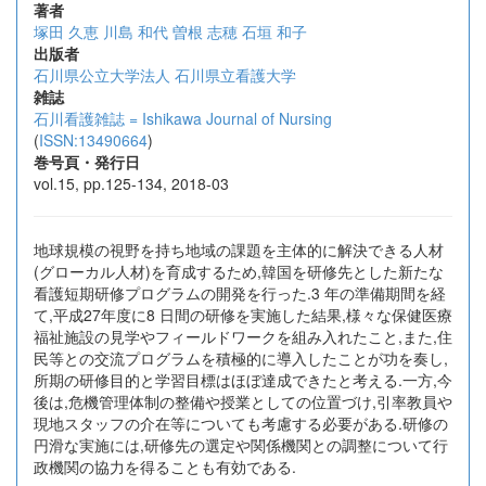
著者
塚田 久恵
川島 和代
曽根 志穂
石垣 和子
出版者
石川県公立大学法人 石川県立看護大学
雑誌
石川看護雑誌 = Ishikawa Journal of Nursing
(
ISSN:13490664
)
巻号頁・発行日
vol.15, pp.125-134, 2018-03
地球規模の視野を持ち地域の課題を主体的に解決できる人材
(グローカル人材)を育成するため,韓国を研修先とした新たな
看護短期研修プログラムの開発を行った.3 年の準備期間を経
て,平成27年度に8 日間の研修を実施した結果,様々な保健医療
福祉施設の見学やフィールドワークを組み入れたこと,また,住
民等との交流プログラムを積極的に導入したことが功を奏し,
所期の研修目的と学習目標はほぼ達成できたと考える.一方,今
後は,危機管理体制の整備や授業としての位置づけ,引率教員や
現地スタッフの介在等についても考慮する必要がある.研修の
円滑な実施には,研修先の選定や関係機関との調整について行
政機関の協力を得ることも有効である.