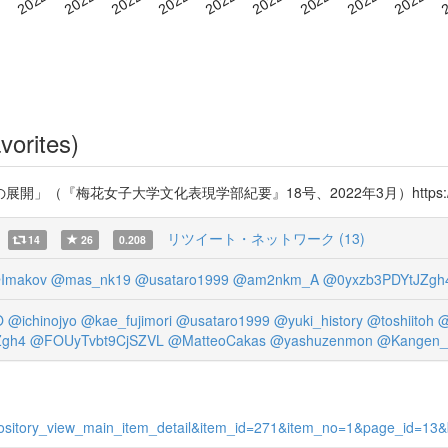
vorites)
梅花女子大学文化表現学部紀要』18号、2022年3月）https://t.co/
リツイート・ネットワーク (13)
14
26
0.208
Imakov
@mas_nk19
@usataro1999
@am2nkm_A
@0yxzb3PDYtJZgh
O
@ichinojyo
@kae_fujimori
@usataro1999
@yuki_history
@toshiitoh
@
Zgh4
@FOUyTvbt9CjSZVL
@MatteoCakas
@yashuzenmon
@Kangen_
=repository_view_main_item_detail&item_id=271&item_no=1&page_id=13