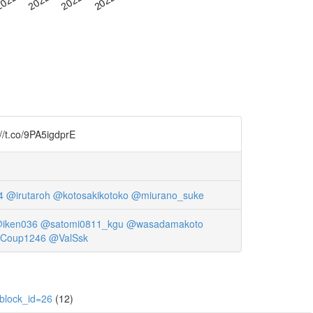
9PA5igdprE
4
@irutaroh
@kotosakikotoko
@miurano_suke
iken036
@satomi0811_kgu
@wasadamakoto
Coup1246
@ValSsk
&block_id=26
(12)