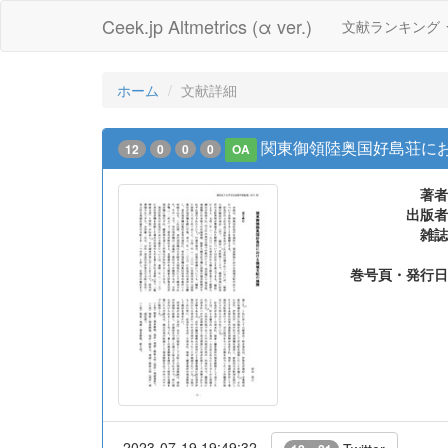
Ceek.jp Altmetrics (α ver.)
文献ランキング
ホーム
文献詳細
関東御領陸奥国好島荘に
12
0
0
0
OA
著者
出版者
雑誌
巻号頁・発行日
2023-07-19 19:49:32