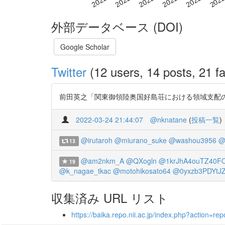
外部データベース (DOI)
Google Scholar
Twitter
(12 users, 14 posts, 21 fa
前田英之「関東御領陸奥国好島荘における領域支配の展開」（『
2022-03-24 21:44:07
@nknatane
(
投稿一覧
)
@irutaroh
@miurano_suke
@washou3956
@
13
@am2nkm_A
@QXogln
@1krJhA4ouTZ40F
19
@k_nagae_tkac
@motohikosato64
@0yxzb3PDYtJ
収集済み URL リスト
https://baika.repo.nii.ac.jp/index.php?action