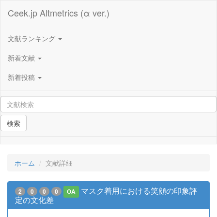
Ceek.jp Altmetrics (α ver.)
文献ランキング
新着文献
新着投稿
検索
ホーム
文献詳細
マスク着用における笑顔の印象評
2
0
0
0
OA
定の文化差