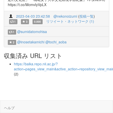
https://t.co/McmvIyVpLX
2023-04-03 23:42:58
@nekonoizumi
(
投稿一覧
)
リツイート・ネットワーク (1)
1
3
0.000
@sumidatomohisa
1
@inosetakamichi
@tochi_aoba
2
収集済み URL リスト
https://baika.repo.nii.ac.jp/?
action=pages_view_main&active_action=repository_view_ma
(2)
ヘルプ