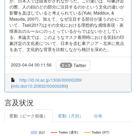
が、日本人では阻害がされなかった。この違いは、印象評定
の際、人の顔のどの部分に注目するのかという文化の違いが
影響を及ぼしていると考えられている(Yuki, Maddux, &
Masuda, 2007)。加えて、なぜ注目する部分が違うのかにつ
いて、Tsai(2017)はその文化における理想的な感情表現・表
情表出のルールにのっとっているからではないかとしてい
る。本論文では、このようなマスク着用時における笑顔の印
象評定の文化差について、日本を含む東アジア・北米に焦点
をあて、文化的な背景を比較しながら検討を深めた。
2023-04-04 00:11:56
Twitter
2 + 2
http://id.nii.ac.jp/1306/00000289/
(
info:doi/10.20832/00000289
)
言及状況
変動（ピーク前後）
変動（月別）
分布
合計
Twitter (通常)
Twitter (RT)