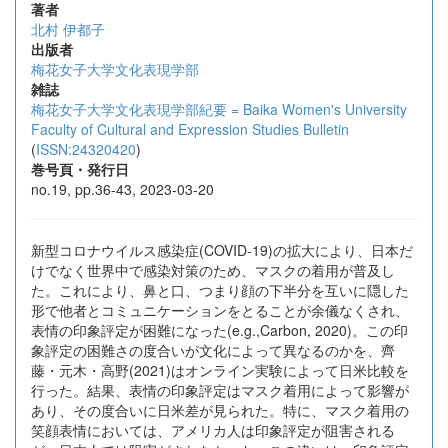
著者
北村 伊都子
出版者
梅花女子大学文化表現学部
雑誌
梅花女子大学文化表現学部紀要 = Baika Women's University
Faculty of Cultural and Expression Studies Bulletin
(
ISSN:24320420
)
巻号頁・発行日
no.19, pp.36-43, 2023-03-20
新型コロナウイルス感染症(COVID-19)の拡大により、日本だ
けでなく世界中で感染対策のため、マスクの着用が普及し
た。これにより、鼻と口、つまり顔の下半分を互いに隠した
形で他者とコミュニケーションをとることが余儀なくされ、
表情の印象評定が困難になった(e.g.,Carbon, 2020)。この印
象評定の困難さの度合いが文化によって異なるのかを、齊
藤・元木・高野(2021)はオンライン実験によって日米比較を
行った。結果、表情の印象評定はマスク着用によって影響が
あり、その度合いに日米差が見られた。特に、マスク着用の
笑顔表情においては、アメリカ人は印象評定が阻害される