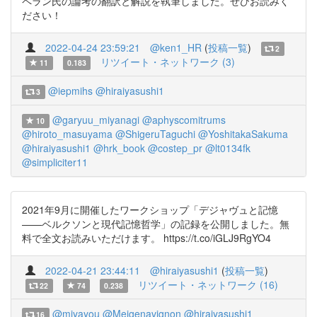
ペラン氏の論考の翻訳と解説を執筆しました。ぜひお読みく
ださい！
2022-04-24 23:59:21
@ken1_HR
(
投稿一覧
)
2
リツイート・ネットワーク (3)
11
0.183
@iepmihs
@hiraiyasushi1
3
@garyuu_miyanagi
@aphyscomitrums
10
@hiroto_masuyama
@ShigeruTaguchi
@YoshitakaSakuma
@hiraiyasushi1
@hrk_book
@costep_pr
@lt0134fk
@simpliciter11
2021年9月に開催したワークショップ「デジャヴュと記憶
——ベルクソンと現代記憶哲学」の記録を公開しました。無
料で全文お読みいただけます。 https://t.co/iGLJ9RgYO4
2022-04-21 23:44:11
@hiraiyasushi1
(
投稿一覧
)
リツイート・ネットワーク (16)
22
74
0.238
@miyayou
@Meigenavignon
@hiraiyasushi1
16