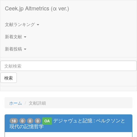
Ceek.jp Altmetrics (α ver.)
文献ランキング
新着文献
新着投稿
検索
ホーム
文献詳細
デジャヴュと記憶 : ベルクソンと
18
0
0
0
OA
現代の記憶哲学