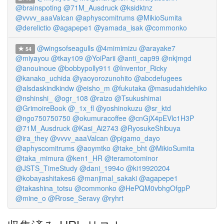
@brainspoting
@71M_Ausdruck
@ksidktnz
@vvvv_aaaValcan
@aphyscomitrums
@MikioSumita
@derelictio
@agapepe1
@yamada_isak
@commonko
@wingsofseagulls
@4mimimizu
@arayake7
54
@miyayou
@tkay109
@YoiParii
@anti_cap99
@nkjmgd
@anouinoue
@bobbypolly911
@Inventor_Ricky
@kanako_uchida
@yaoyorozunohito
@abcdefugees
@alsdaskindkindw
@eisho_m
@fukutaka
@masudahidehiko
@nshinshi_
@ogr_108
@raizo
@Tsukushimai
@GrimoireBook
@_1x_fl
@yoshinokuzu
@sr_ktd
@ngo750750750
@okumuracoffee
@cnGjX4pEVlc1H3P
@71M_Ausdruck
@Kasi_Ai2743
@RyosukeShibuya
@ira_they
@vvvv_aaaValcan
@pigamo_dayo
@aphyscomitrums
@aoymtko
@take_bht
@MikioSumita
@taka_mimura
@ken1_HR
@teramotominor
@JSTS_TimeStudy
@dani_1994o
@ki19920204
@kobayashitakes6
@manjimal_sakaki
@agapepe1
@takashina_totsu
@commonko
@HePQM0vbhgOfgpP
@mine_o
@Rrose_Seravy
@ryhrt