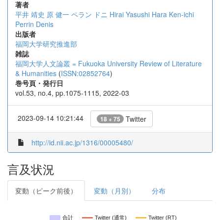
著者
平井 靖史
原 健一
ペラン ドニ
Hirai Yasushi
Hara Ken-ichi
Perrin Denis
出版者
福岡大学研究推進部
雑誌
福岡大学人文論叢 = Fukuoka University Review of Literature
& Humanities
(
ISSN:02852764
)
巻号頁・発行日
vol.53, no.4, pp.1075-1115, 2022-03
2023-09-14 10:21:44
Twitter
18 + 75
http://id.nii.ac.jp/1316/00005480/
言及状況
変動（ピーク前後）
変動（月別）
分布
合計
Twitter (通常)
Twitter (RT)