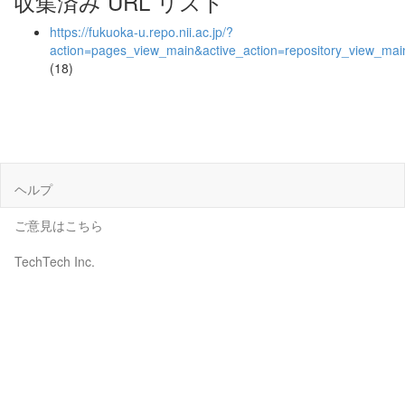
収集済み URL リスト
https://fukuoka-u.repo.nii.ac.jp/?
action=pages_view_main&active_action=repository_view_ma
(18)
ヘルプ
ご意見はこちら
TechTech Inc.