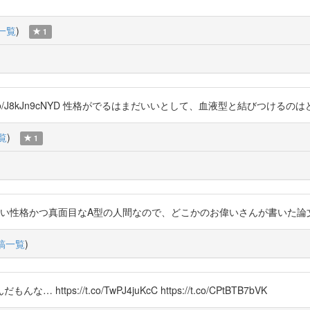
一覧
)
1
sc2 https://t.co/J8kJn9cNYD 性格がでるはまだいいとして、血液型と結びつ
覧
)
1
pics 私は細かい性格かつ真面目なA型の人間なので、どこかのお偉いさんが書い
稿一覧
)
://t.co/TwPJ4juKcC https://t.co/CPtBTB7bVK