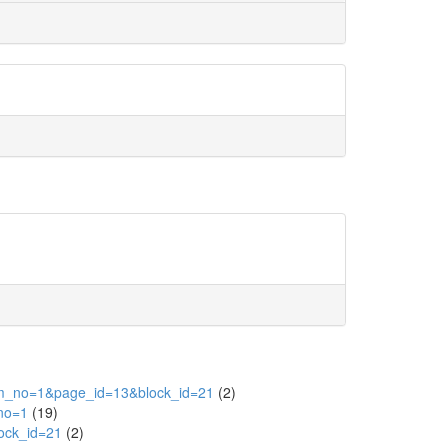
item_no=1&page_id=13&block_id=21
(2)
_no=1
(19)
lock_id=21
(2)