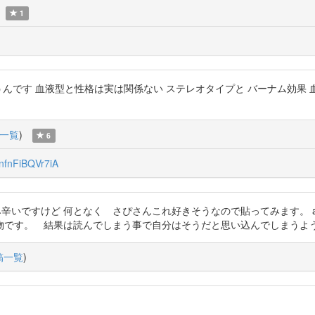
1
うんです 血液型と性格は実は関係ない ステレオタイプと バーナム効果
一覧
)
6
fnFiBQVr7iA
vanbdk ちょっと読み辛いですけど 何となく さぴさんこれ好きそうなので貼って
物です。 結果は読んでしまう事で自分はそうだと思い込んでしまうよ
稿一覧
)