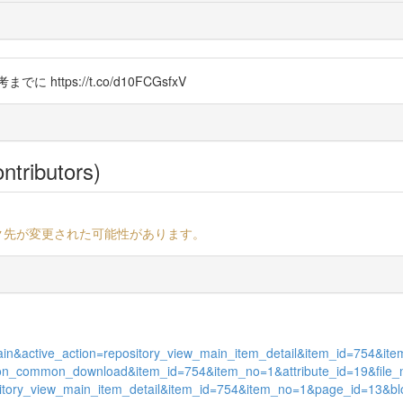
tps://t.co/d10FCGsfxV
ntributors)
ク先が変更された可能性があります。
w_main&active_action=repository_view_main_item_detail&item_id=754&
y_action_common_download&item_id=754&item_no=1&attribute_id=19&file
repository_view_main_item_detail&item_id=754&item_no=1&page_id=13&b