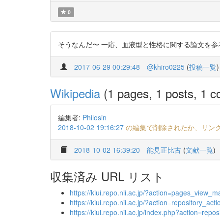
0
そうなんだ〜 一応、血液型と性格に関する論文を参考までに ht
2017-06-29 00:29:48
@khiro0225
(
投稿一覧
)
Wikipedia
(1 pages, 1 posts, 1 co
編集者:
Philosin
2018-10-02 19:16:27
の編集で削除されたか、リン
2018-10-02 16:39:20
能見正比古
(
文献一覧
)
収集済み URL リスト
https://kiui.repo.nii.ac.jp/?action=pages_vie
https://kiui.repo.nii.ac.jp/?action=repositor
https://kiui.repo.nii.ac.jp/index.php?action=