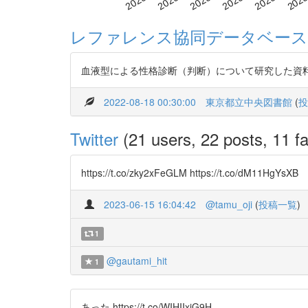
レファレンス協同データベース
血液型による性格診断（判断）について研究した資
2022-08-18 00:30:00
東京都立中央図書館
(
投
Twitter
(21 users, 22 posts, 11 fa
https://t.co/zky2xFeGLM https://t.co/dM11HgYsXB
2023-06-15 16:04:42
@tamu_oji
(
投稿一覧
)
1
@gautami_hit
1
あった https://t.co/WIHIIxjG9H