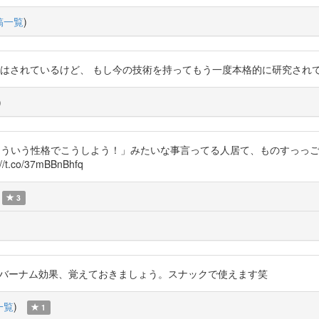
稿一覧
)
は関連性がないと今はされているけど、 もし今の技術を持ってもう一度本格的に研
)
こういう性格でこうしよう！」みたいな事言ってる人居て、ものすっっご
o/37mBBnBhfq
3
分はB型ですw バーナム効果、覚えておきましょう。スナックで使えます笑
一覧
)
1