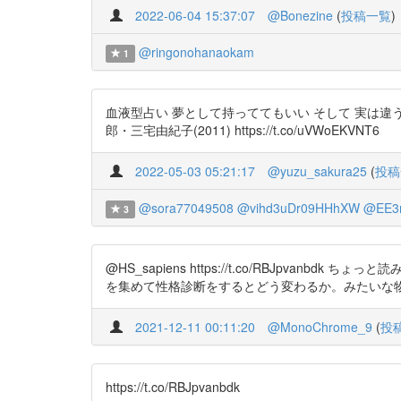
2022-06-04 15:37:07
@Bonezine
(
投稿一覧
)
@ringonohanaokam
1
血液型占い 夢として持っててもいい そして 実は違
郎・三宅由紀子(2011) https://t.co/uVWoEKVNT6
2022-05-03 05:21:17
@yuzu_sakura25
(
投稿
@sora77049508
@vihd3uDr09HHhXW
@EE3n
3
@HS_sapiens https://t.co/RBJp
を集めて性格診断をするとどう変わるか。みたいな
2021-12-11 00:11:20
@MonoChrome_9
(
投
https://t.co/RBJpvanbdk