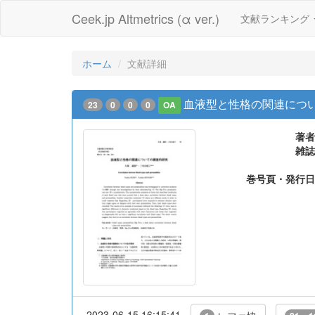
Ceek.jp Altmetrics (α ver.)
文献ランキング
ホーム
文献詳細
血液型と性格の関連につ
23
0
0
0
OA
著者
雑誌
巻号頁・発行日
2023-06-15 16:15:41