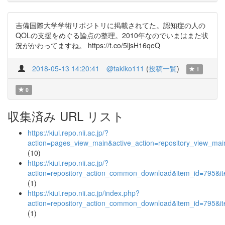
吉備国際大学学術リポジトリに掲載されてた。認知症の人の
QOLの支援をめぐる論点の整理。2010年なのでいまはまた状
況がかわってますね。 https://t.co/5ljsH16qeQ
2018-05-13 14:20:41
@takiko111
(
投稿一覧
)
1
0
収集済み URL リスト
https://kiui.repo.nii.ac.jp/?
action=pages_view_main&active_action=repository_view_ma
(10)
https://kiui.repo.nii.ac.jp/?
action=repository_action_common_download&item_id=795&it
(1)
https://kiui.repo.nii.ac.jp/index.php?
action=repository_action_common_download&item_id=795&it
(1)