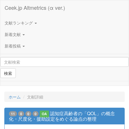
Ceek.jp Altmetrics (α ver.)
文献ランキング
新着文献
新着投稿
検索
ホーム
文献詳細
認知症高齢者の「QOL」の概念
11
0
0
0
OA
化・尺度化・援助設定をめぐる論点の整理