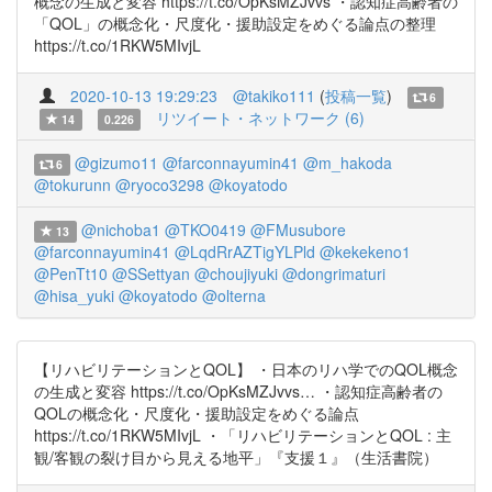
概念の生成と変容 https://t.co/OpKsMZJvvs ・認知症高齢者の
「QOL」の概念化・尺度化・援助設定をめぐる論点の整理
https://t.co/1RKW5MIvjL
2020-10-13 19:29:23
@takiko111
(
投稿一覧
)
6
リツイート・ネットワーク (6)
14
0.226
@gizumo11
@farconnayumin41
@m_hakoda
6
@tokurunn
@ryoco3298
@koyatodo
@nichoba1
@TKO0419
@FMusubore
13
@farconnayumin41
@LqdRrAZTigYLPld
@kekekeno1
@PenTt10
@SSettyan
@choujiyuki
@dongrimaturi
@hisa_yuki
@koyatodo
@olterna
【リハビリテーションとQOL】 ・日本のリハ学でのQOL概念
の生成と変容 https://t.co/OpKsMZJvvs… ・認知症高齢者の
QOLの概念化・尺度化・援助設定をめぐる論点
https://t.co/1RKW5MIvjL ・「リハビリテーションとQOL : 主
観/客観の裂け目から見える地平」『支援１』（生活書院）