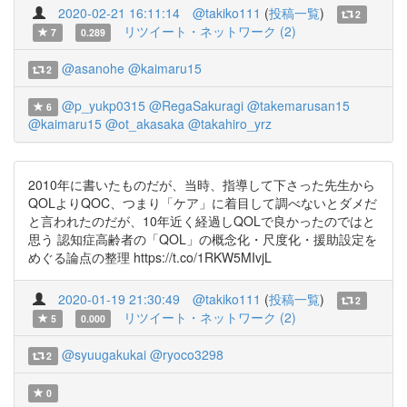
2020-02-21 16:11:14
@takiko111
(
投稿一覧
)
2
リツイート・ネットワーク (2)
7
0.289
@asanohe
@kaimaru15
2
@p_yukp0315
@RegaSakuragi
@takemarusan15
6
@kaimaru15
@ot_akasaka
@takahiro_yrz
2010年に書いたものだが、当時、指導して下さった先生から
QOLよりQOC、つまり「ケア」に着目して調べないとダメだ
と言われたのだが、10年近く経過しQOLで良かったのではと
思う 認知症高齢者の「QOL」の概念化・尺度化・援助設定を
めぐる論点の整理 https://t.co/1RKW5MIvjL
2020-01-19 21:30:49
@takiko111
(
投稿一覧
)
2
リツイート・ネットワーク (2)
5
0.000
@syuugakukai
@ryoco3298
2
0