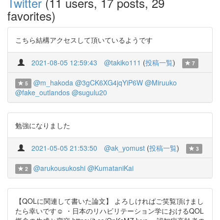
Twitter
(11 users, 17 posts, 29
favorites)
こちら結構アクセスして頂いているようです
2021-08-05 12:59:43
@takiko111
(
投稿一覧
)
7
@m_hakoda
@3gCK6XG4jqYiP6W
@Miruuko
5
@fake_outlandos
@sugulu20
勉強になりました
2021-05-05 21:53:50
@ak_yomust
(
投稿一覧
)
3
@arukousukoshi
@KumataniKai
2
【QOLに関連して書いた論文】 よろしければご笑覧頂けまし
たら幸いです☺ ・日本のリハビリテーション学におけるQOL