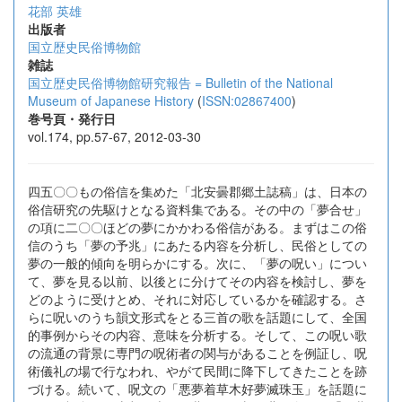
花部 英雄
出版者
国立歴史民俗博物館
雑誌
国立歴史民俗博物館研究報告 = Bulletin of the National
Museum of Japanese History
(
ISSN:02867400
)
巻号頁・発行日
vol.174, pp.57-67, 2012-03-30
四五〇〇もの俗信を集めた「北安曇郡郷土誌稿」は、日本の
俗信研究の先駆けとなる資料集である。その中の「夢合せ」
の項に二〇〇ほどの夢にかかわる俗信がある。まずはこの俗
信のうち「夢の予兆」にあたる内容を分析し、民俗としての
夢の一般的傾向を明らかにする。次に、「夢の呪い」につい
て、夢を見る以前、以後とに分けてその内容を検討し、夢を
どのように受けとめ、それに対応しているかを確認する。さ
らに呪いのうち韻文形式をとる三首の歌を話題にして、全国
的事例からその内容、意味を分析する。そして、この呪い歌
の流通の背景に専門の呪術者の関与があることを例証し、呪
術儀礼の場で行なわれ、やがて民間に降下してきたことを跡
づける。続いて、呪文の「悪夢着草木好夢滅珠玉」を話題に