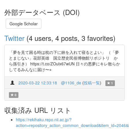
外部データベース (DOI)
Google Scholar
Twitter
(4 users, 4 posts, 3 favorites)
「夢を見て困る時は枕の下に鋏を入れて寝るとよい」 （「夢
とまじない」花部英雄 国立歴史民俗博物館リポジトリ か
ら孫引き） https://t.co/ZOulx67wUN 日々の悪夢にキレ散らか
してるみんなに届け〜⭐︎
2020-03-22 12:33:18
@1106_de
(
投稿一覧
)
1
0
収集済み URL リスト
https://rekihaku.repo.nii.ac.jp/?
action=repository_action_common_download&item_id=2046&i