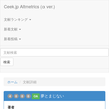
Ceek.jp Altmetrics (α ver.)
文献ランキング
新着文献
新着投稿
検索
ホーム
文献詳細
夢とまじない
4
0
0
0
OA
著者