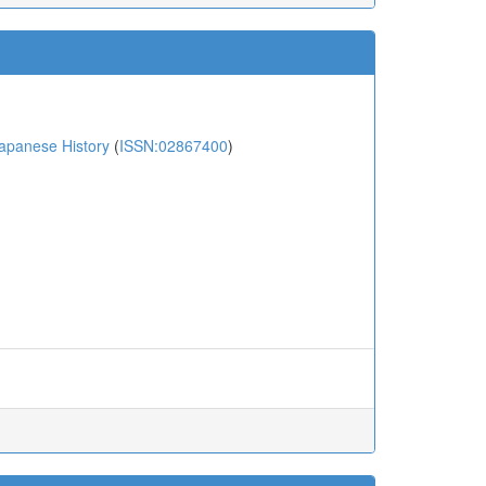
anese History
(
ISSN:02867400
)