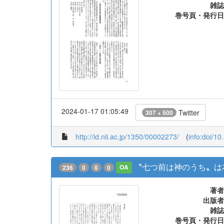
雑誌
巻号頁・発行日
2024-01-17 01:05:49
Twitter
307 + 500
http://id.nii.ac.jp/1350/00002273/
(
info:doi/1
〝七つ前は神のうち〟は本
236
0
0
0
OA
著者
出版者
雑誌
巻号頁・発行日