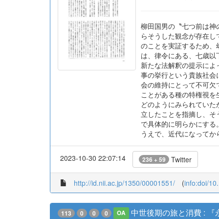
柳田国男の〝七つ前は神
らそうした観念が存在し
のことを実証するため、
は、律令にある、七歳以
新たな法解釈の提示によ
事の挙行という貴族社会
会の維持にとって不可欠
ことがある種の特権視を
どのようにみられていた
立したことを指摘し、そ
で具体的に明らかにする
うえで、近代になってか
2023-10-30 22:07:14
Twitter
236 + 59
http://id.nii.ac.jp/1350/00001551/
(
info:doi/1
中世後期の旅と消費 : 
113
0
0
0
OA