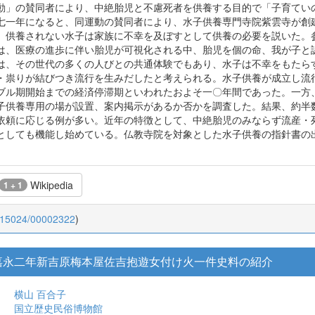
動」の賛同者により、中絶胎児と不慮死者を供養する目的で「子育てい
七一年になると、同運動の賛同者により、水子供養専門寺院紫雲寺が創
、供養されない水子は家族に不幸を及ぼすとして供養の必要を説いた。
は、医療の進歩に伴い胎児が可視化される中、胎児を個の命、我が子と
は、その世代の多くの人びとの共通体験でもあり、水子は不幸をもたら
・祟りが結びつき流行を生みだしたと考えられる。水子供養が成立し流
ブル期開始までの経済停滞期といわれたおよそ一〇年間であった。一方
子供養専用の場が設置、案内掲示があるか否かを調査した。結果、約半
依頼に応じる例が多い。近年の特徴として、中絶胎児のみならず流産・
としても機能し始めている。仏教寺院を対象とした水子供養の指針書の
Wikipedia
1 + 1
0.15024/00002322
)
 : 嘉永二年新吉原梅本屋佐吉抱遊女付け火一件史料の紹介
横山 百合子
国立歴史民俗博物館