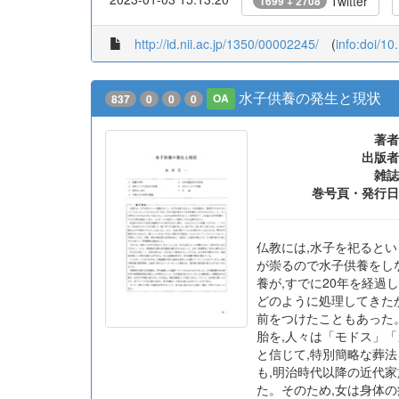
Twitter
1699 + 2708
http://id.nii.ac.jp/1350/00002245/
(
info:doi/1
水子供養の発生と現状
837
0
0
0
OA
著者
出版者
雑誌
巻号頁・発行日
仏教には,水子を祀るとい
が崇るので水子供養をしな
養が,すでに20年を経
どのように処理してきた
前をつけたこともあった
胎を,人々は「モドス」「
と信じて,特別簡略な葬
も,明治時代以降の近代
た。そのため,女は身体