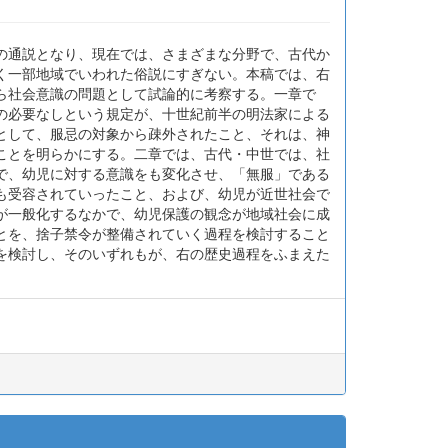
の通説となり、現在では、さまざまな分野で、古代か
く一部地域でいわれた俗説にすぎない。本稿では、右
ら社会意識の問題として試論的に考察する。一章で
の必要なしという規定が、十世紀前半の明法家による
として、服忌の対象から疎外されたこと、それは、神
ことを明らかにする。二章では、古代・中世では、社
で、幼児に対する意識をも変化させ、「無服」である
も受容されていったこと、および、幼児が近世社会で
が一般化するなかで、幼児保護の観念が地域社会に成
とを、捨子禁令が整備されていく過程を検討すること
を検討し、そのいずれもが、右の歴史過程をふまえた