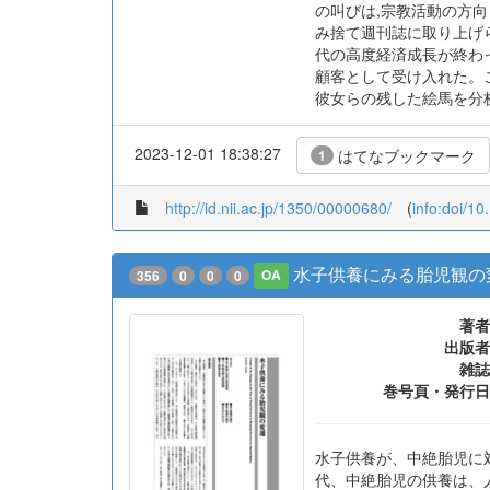
の叫びは,宗教活動の方
み捨て週刊誌に取り上げ
代の高度経済成長が終わ
顧客として受け入れた。
彼女らの残した絵馬を分
2023-12-01 18:38:27
はてなブックマーク
1
http://id.nii.ac.jp/1350/00000680/
(
info:doi/1
水子供養にみる胎児観の
356
0
0
0
OA
著者
出版者
雑誌
巻号頁・発行日
水子供養が、中絶胎児に
代、中絶胎児の供養は、