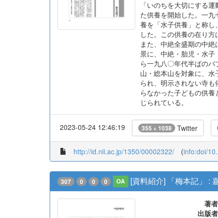
「いのちを大切にする運
た供養を開始した。一九
養を「水子供養」と称し
した。この供養の在り方
また、中絶全盛期の中絶
景に、中絶・胎児・水子
ら一九八〇年代半ばのバ
山・総本山を対象に、水
られ、明示されない寺も
らなかった子どもの供養
じられている。
2023-05-24 12:46:19
Twitter
355 + 1038
http://id.nii.ac.jp/1350/00002322/
(
info:doi/1
[資料紹介] 「梅本記」
307
0
0
0
OA
著者
出版者