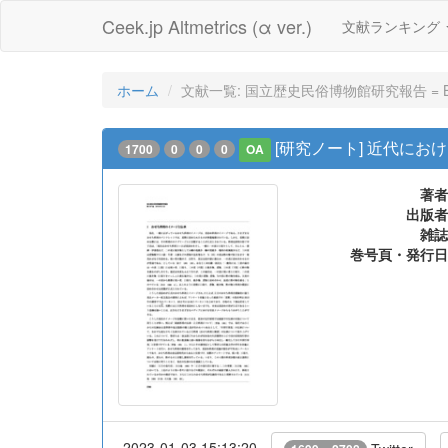
Ceek.jp Altmetrics (α ver.)
文献ランキング
ホーム
文献一覧: 国立歴史民俗博物館研究報告 = Bulletin o
[研究ノート] 近代に
1700
0
0
0
OA
著者
出版者
雑誌
巻号頁・発行日
2023-01-03 15:13:20