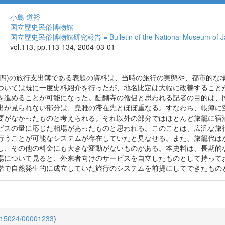
小島 道裕
国立歴史民俗博物館
国立歴史民俗博物館研究報告 = Bulletin of the National Museum of Jap
vol.113, pp.113-134, 2004-03-01
〜四)の旅行支出簿である表題の資料は、当時の旅行の実態や、都市的な
ついては既に一度史料紹介を行ったが、地名比定は大幅に改善すること
を進めることが可能になった。醍醐寺の僧侶と思われる記者の目的は、
出が見られない部分は、堯雅の滞在先とほぼ重なる。すなわち、帳簿に
要がなかったものと考えられる。それ以外の部分ではほとんど旅籠に宿
ビスの量に応じた相場があったものと思われる。このことは、広汎な旅
行うことが可能なシステムが存在していたと見なせる。また、旅籠代は
し、その他の料金にも大きな変動がないものがある。本史料は、長期的
場について見ると、外来者向けのサービスを自立したものとして持って
階で自然発生的に成立していた旅行のシステムを前提にしてできたもの
0.15024/00001233
)