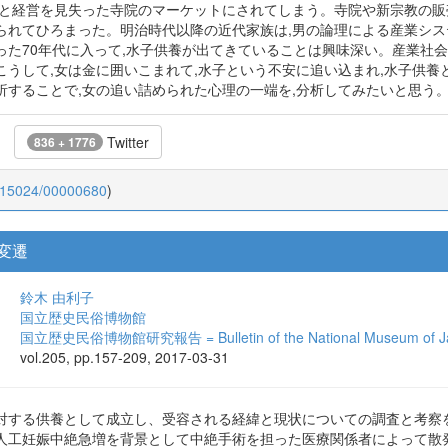
向と経営を見失った寺院のマーケットにされてしまう。寺院や新宗教の販
られてひろまった。明治時代以降の近代家族は,男の論理による産業シス
った70年代に入って,水子供養が出てきていることは興味深い。産業社会
こうして,女は金に囲いこまれて,水子という不安に追い込まれ,水子供養
析することで,女の追い詰められた心理の一端を,分析してみたいと思う
Twitter
836 + 1776
0.15024/00000680
)
変遷
鈴木 由利子
国立歴史民俗博物館
国立歴史民俗博物館研究報告 = Bulletin of the National Museum of Jap
vol.205, pp.157-209, 2017-03-31
対する供養として成立し、受容される経緯と現状についての調査と考察
人工妊娠中絶急増を背景として中絶手術を担った医療関係者によって散