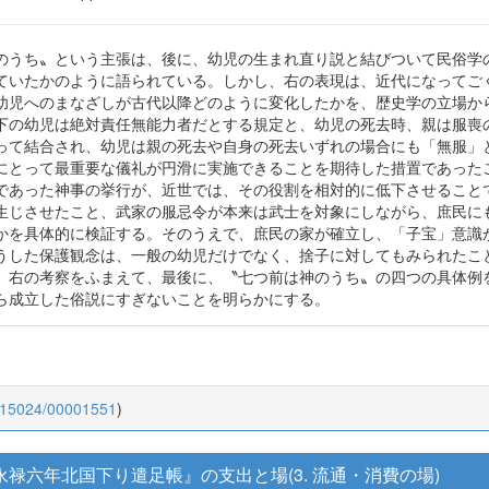
のうち〟という主張は、後に、幼児の生まれ直り説と結びついて民俗学
ていたかのように語られている。しかし、右の表現は、近代になってご
幼児へのまなざしが古代以降どのように変化したかを、歴史学の立場か
下の幼児は絶対責任無能力者だとする規定と、幼児の死去時、親は服喪
って結合され、幼児は親の死去や自身の死去いずれの場合にも「無服」
にとって最重要な儀礼が円滑に実施できることを期待した措置であった
であった神事の挙行が、近世では、その役割を相対的に低下させること
生じさせたこと、武家の服忌令が本来は武士を対象にしながら、庶民に
かを具体的に検証する。そのうえで、庶民の家が確立し、「子宝」意識
うした保護観念は、一般の幼児だけでなく、捨子に対してもみられたこ
。右の考察をふまえて、最後に、〝七つ前は神のうち〟の四つの具体例
ら成立した俗説にすぎないことを明らかにする。
0.15024/00001551
)
『永禄六年北国下り遣足帳』の支出と場(3. 流通・消費の場)