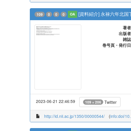
[資料紹介] 永禄六年北
109
0
0
0
OA
著者
出版者
雑誌
巻号頁・発行日
2023-06-21 22:46:59
Twitter
109 + 206
http://id.nii.ac.jp/1350/00000544/
(
info:doi/1