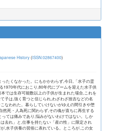
anese History
(
ISSN:02867400
)
まったくなかった。にもかかわらず,今日,「水子の霊
970年代におこり,80年代にブームを迎えた水子供
日本では生存可能数以上の子供が生まれた場合,これを
て子は,強く育つと信じられ,わざわざ捨吉などの名
おこなわれた。暮らしていけないがゆえの間引きや堕
,自然死・人為死に関わらず,その魂が直ちに再生する
とっては痛みであり,悩みがないわけではない。しか
きは去れ」と,仕事を持たない「産の性」に限定され
が,水子供養の習俗に表れている。ところが,この女