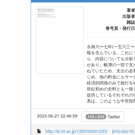
著者
出版者
雑誌
巻号頁・発行日
永禄六〜七年(一五六三
報を含んでいる。これに
ら、内容についても分析
があり、帳簿の一部で支
ねていたため、支出の必
じめ、他の料金にもサー
経済的関係のみで旅行を
世紀初めの史料とも一致
提供しているそれぞれの
系は、このような中世段
2023-06-21 22:46:59
Twitter
113 + 212
http://id.nii.ac.jp/1350/00001233/
(
info:doi/1