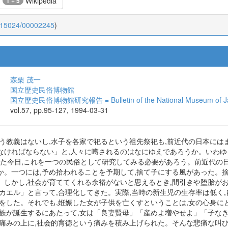
Wikipedia
1 + 5
0.15024/00002245
)
森栗 茂一
国立歴史民俗博物館
国立歴史民俗博物館研究報告 = Bulletin of the National Museum of Jap
vol.57, pp.95-127, 1994-03-31
う教義はないし,水子を各家で祀るという祖先祭祀も,前近代の日本には
ければならない」と,人々に噂されるのはなにゆえであろうか。いわゆる1
過した今日,これを一つの民俗として研究してみる必要があろう。前近代の
か。一つには,予め拾われることを予期して,捨て子にする風があった。捨
。しかし,社会が育ててくれる余裕がないと思えるとき,間引きや堕胎が
カエル」と言って,合理化してきた。実際,当時の新生児の生存率は低く
法をした。それでも,姙娠した女が子供を亡くすということは,女の心身に
家族が誕生するにあたって,女は「良妻賢母」「産めよ増やせよ」「子な
の痛みの上に,社会的育徳という痛みを積み上げられた。そんな悲痛な叫び