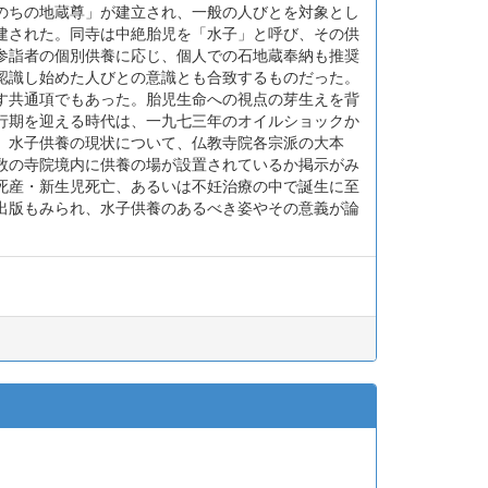
のちの地蔵尊」が建立され、一般の人びとを対象とし
建された。同寺は中絶胎児を「水子」と呼び、その供
参詣者の個別供養に応じ、個人での石地蔵奉納も推奨
認識し始めた人びとの意識とも合致するものだった。
す共通項でもあった。胎児生命への視点の芽生えを背
行期を迎える時代は、一九七三年のオイルショックか
、水子供養の現状について、仏教寺院各宗派の大本
数の寺院境内に供養の場が設置されているか掲示がみ
死産・新生児死亡、あるいは不妊治療の中で誕生に至
出版もみられ、水子供養のあるべき姿やその意義が論