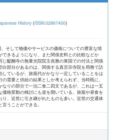
anese History
(
ISSN:02867400
)
場、そして物価やサービスの価格についての豊富な情
ができるようになり、また関係史料との比較などか
同じ醍醐寺の無量光院院主堯雅の東国での付法と関係
空白部分があるのは、関係する真言宗寺院を用務で訪
泊しているが、旅籠代がかなり一定していることをは
行の需要と供給の結果としか考えられず、当時既に、
かなりの部分で一泊二食二四文であるが、これは一五
な価格変動の検討にも道を開いている。旅籠や昼食を
おり、近世に引き継がれたものも多い。近世の交通体
と言うことができる。