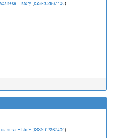
anese History
(
ISSN:02867400
)
anese History
(
ISSN:02867400
)