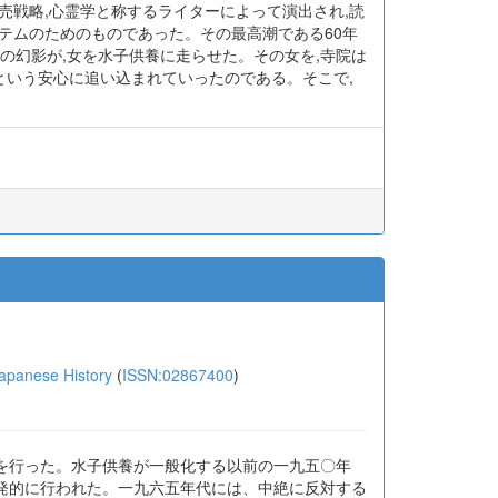
売戦略,心霊学と称するライターによって演出され,読
テムのためのものであった。その最高潮である60年
の幻影が,女を水子供養に走らせた。その女を,寺院は
という安心に追い込まれていったのである。そこで,
。
anese History
(
ISSN:02867400
)
を行った。水子供養が一般化する以前の一九五〇年
発的に行われた。一九六五年代には、中絶に反対する