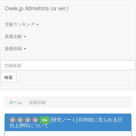
Ceek.jp Altmetrics (α ver.)
文献ランキング
新着文献
新着投稿
検索
ホーム
文献詳細
[研究ノート] 印判状に見られる日
8
0
0
0
OA
付上押印について