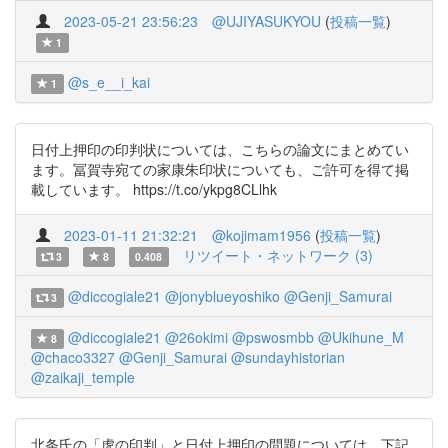
2023-05-21 23:56:23
@UJIYASUKYOU
(
投稿一覧
)
1
@s_e__i_kai
1
日付上押印の印判状については、こちらの論文にまとめてい
ます。冨賀寺宛ての家康朱印状についても、ご許可を得て掲
載しています。 https://t.co/ykpg8CLlhk
2023-01-11 21:32:21
@kojimam1956
(
投稿一覧
)
リツイート・ネットワーク (3)
3
8
0.408
@diccogiale21
@jonyblueyoshiko
@Genji_Samurai
3
@diccogiale21
@26okimi
@pswosmbb
@Ukihune_M
8
@chaco3327
@Genji_Samurai
@sundayhistorian
@zaikaji_temple
北条氏の「虎の印判」と日付上押印の問題については、下記