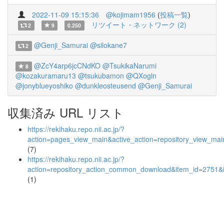
2022-11-09 15:15:36
@kojimam1956
(
投稿一覧
)
リツイート・ネットワーク (2)
2
9
0.250
@Genji_Samurai
@silokane7
2
@ZcY4arp6jcCNdKO
@TsukikaNarumi
8
@kozakuramaru13
@tsukubamon
@QXogln
@jonyblueyoshiko
@dunkleosteusend
@Genji_Samurai
収集済み URL リスト
https://rekihaku.repo.nii.ac.jp/?
action=pages_view_main&active_action=repository_view_ma
(7)
https://rekihaku.repo.nii.ac.jp/?
action=repository_action_common_download&item_id=2751&i
(1)