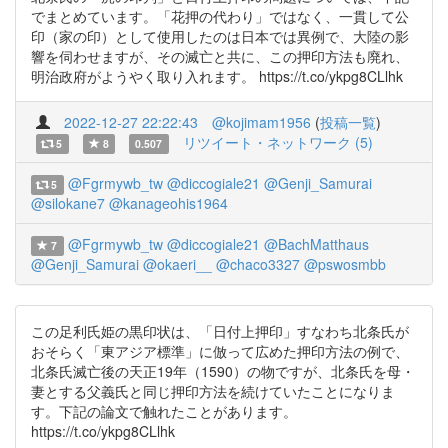
でまとめています。「花押の代わり」ではなく、一貫して公
印（家の印）として使用したのは日本では異例で、大陸の影
響を伺わせますが、その滅亡と共に、この押印方法も廃れ、
明治政府がようやく取り入れます。 https://t.co/ykpg8CLlhk
2022-12-27 22:22:43
@kojimam1956
(
投稿一覧
)
リツイート・ネットワーク (5)
5
8
0.507
@Fgrmywb_tw
@diccogiale21
@Genji_Samurai
5
@silokane7
@kanageohis1964
@Fgrmywb_tw
@diccogiale21
@BachMatthaus
7
@Genji_Samurai
@okaeri__
@chaco3327
@pswosmbb
この足利氏姫の黒印状は、「日付上押印」すなわち北条氏が
おそらく「東アジア標準」に倣って広めた押印方法の例で、
北条氏滅亡後の天正19年（1590）の物ですが、北条氏を母・
妻とする父義氏と同じ押印方法を続けていたことになりま
す。下記の論文で触れたことがあります。
https://t.co/ykpg8CLlhk