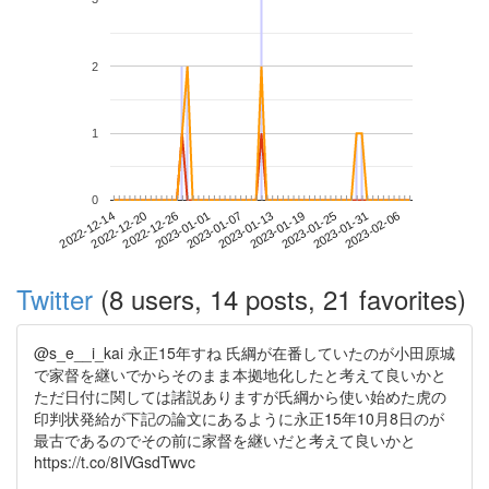
2
1
0
2023-01-31
2022-12-14
2023-01-01
2023-01-19
2023-02-06
2022-12-20
2023-01-07
2023-01-25
2022-12-26
2023-01-13
Twitter
(8 users, 14 posts, 21 favorites)
@s_e__i_kai 永正15年すね 氏綱が在番していたのが小田原城
で家督を継いでからそのまま本拠地化したと考えて良いかと
ただ日付に関しては諸説ありますが氏綱から使い始めた虎の
印判状発給が下記の論文にあるように永正15年10月8日のが
最古であるのでその前に家督を継いだと考えて良いかと
https://t.co/8IVGsdTwvc