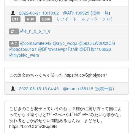
2022-08-21 10:10:02
@AR1190925
(
投稿一覧
)
リツイート・ネットワーク (1)
1
10
0.000
@e_n_o_o_n_e
1
@comawhite042
@aiyo_woqu
@56z5iLW8rXztG4i
7
@baozou0121
@BFro9raewp4PzMh
@DTH34106926
@hiyokko_were
この論文めちゃくちゃ笑った https://t.co/Sgholyqen7
2022-08-15 13:04:46
@mumu188118
(
投稿一覧
)
こじきのこと花子っていうのね…？確かに罵り方って国によ
ってかなり違うけどﾏｻﾞｰﾌｧｯｶｰやﾎﾟﾙｶﾌﾟｯﾀｰﾅみたいな事かな。
痴れ者としか訳せない問題あるもんね、まどそし。
https://t.co/ODmv3Kqd9B