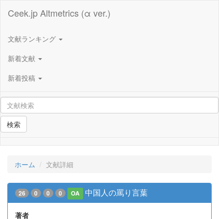
Ceek.jp Altmetrics (α ver.)
文献ランキング
新着文献
新着投稿
検索
ホーム
文献詳細
中国人の罵り言葉
26
0
0
0
OA
著者