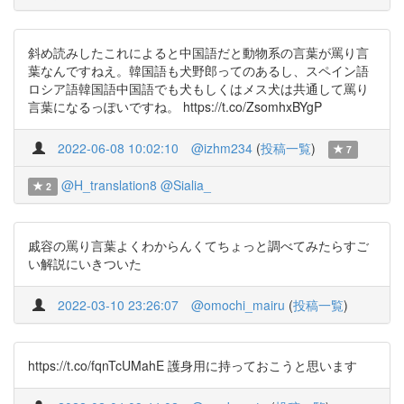
斜め読みしたこれによると中国語だと動物系の言葉が罵り言
葉なんですねえ。韓国語も犬野郎ってのあるし、スペイン語
ロシア語韓国語中国語でも犬もしくはメス犬は共通して罵り
言葉になるっぽいですね。 https://t.co/ZsomhxBYgP
2022-06-08 10:02:10
@izhm234
(
投稿一覧
)
7
@H_translation8
@Sialia_
2
戚容の罵り言葉よくわからんくてちょっと調べてみたらすご
い解説にいきついた
2022-03-10 23:26:07
@omochi_mairu
(
投稿一覧
)
https://t.co/fqnTcUMahE 護身用に持っておこうと思います