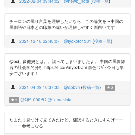
2022-02-04 09:44:02
@newb_nota
(
投稿一覧
)
チーロンの罵り言葉を理解したいなら、この論文を〜中国の
罵倒語や日本との印象の違いが理解しやすく面白いです
2021-12-18 22:48:07
@iyokoto1331
(
投稿一覧
)
@bci_ 多他妈とは。。調べてしまいましたよ。 中国の罵詈雑
言の社会学的分析 https://t.co/VaIyozbChi 黒色ｾﾝﾊﾟｲ今日も早
安ございます！
2021-04-29 10:37:33
@qpbvn
(
投稿一覧
)
2
@QP1000PQ
@Tamakinia
2
たまたま見つけて見てみたけど、翻訳するときにすんげーー
ーーー参考になる