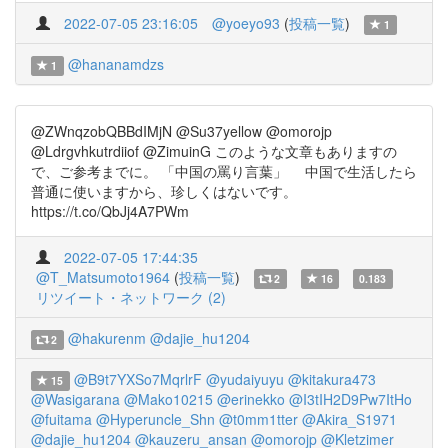
2022-07-05 23:16:05
@yoeyo93
(
投稿一覧
)
1
@hananamdzs
1
@ZWnqzobQBBdIMjN @Su37yellow @omorojp
@Ldrgvhkutrdiiof @ZimuinG このような文章もありますの
で、ご参考までに。 「中国の罵り言葉」 中国で生活したら
普通に使いますから、珍しくはないです。
https://t.co/QbJj4A7PWm
2022-07-05 17:44:35
@T_Matsumoto1964
(
投稿一覧
)
2
16
0.183
リツイート・ネットワーク (2)
@hakurenm
@dajie_hu1204
2
@B9t7YXSo7MqrlrF
@yudaiyuyu
@kitakura473
15
@Wasigarana
@Mako10215
@erinekko
@I3tIH2D9Pw7ItHo
@fuitama
@Hyperuncle_Shn
@t0mm1tter
@Akira_S1971
@dajie_hu1204
@kauzeru_ansan
@omorojp
@Kletzimer