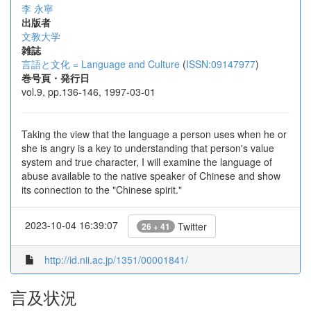
李 永寧
出版者
文教大学
雑誌
言語と文化 = Language and Culture
(
ISSN:09147977
)
巻号頁・発行日
vol.9, pp.136-146, 1997-03-01
Taking the view that the language a person uses when he or
she is angry is a key to understanding that person's value
system and true character, I will examine the language of
abuse available to the native speaker of Chinese and show
its connection to the "Chinese spirit."
2023-10-04 16:39:07
Twitter
26 + 41
http://id.nii.ac.jp/1351/00001841/
言及状況