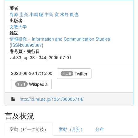
著者
谷原 圭亮
小嶋 聡
中島 寛
水野 剛也
出版者
文教大学
雑誌
情報研究 = Information and Communication Studies
(
ISSN:03893367
)
巻号頁・発行日
vol.33, pp.331-344, 2005-07-01
2023-06-30 17:15:00
Twitter
1 + 0
Wikipedia
1 + 1
http://id.nii.ac.jp/1351/00005714/
言及状況
変動（ピーク前後）
変動（月別）
分布