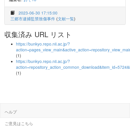
2023-06-30 17:15:00
三郷市逮捕監禁致傷事件
(
文献一覧
)
収集済み URL リスト
https://bunkyo.repo.nii.ac.jp/?
action=pages_view_main&active_action=repository_view_ma
(1)
https://bunkyo.repo.nii.ac.jp/?
action=repository_action_common_download&item_id=5724&i
(1)
ヘルプ
ご意見はこちら