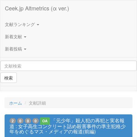
Ceek.jp Altmetrics (α ver.)
文献ランキング
新着文献
新着投稿
検索
ホーム
文献詳細
「元少年」殺人犯の再犯と実名報
2
0
0
0
OA
道 : 女子高生コンクリート詰め殺害事件の準主犯格少
年をめぐるマス・メディアの報道(前編)