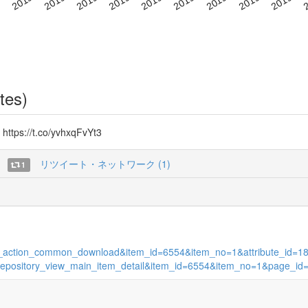
tes)
//t.co/yvhxqFvYt3
リツイート・ネットワーク (1)
1
itory_action_common_download&item_id=6554&item_no=1&attribute_id=1
ion=repository_view_main_item_detail&item_id=6554&item_no=1&page_i