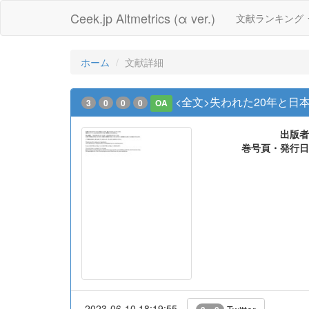
Ceek.jp Altmetrics (α ver.)
文献ランキング
ホーム
文献詳細
<全文>失われた20年と日
3
0
0
0
OA
出版者
巻号頁・発行日
2023-06-10 18:19:55