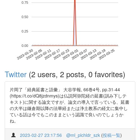
0.75
0.50
0.25
0.00
2023-03-19
2023-01-30
2023-02-17
2023-03-07
2023-03-25
2023-02-05
2023-02-23
2023-03-13
2023-02-11
2023-03-01
Twitter
(2 users, 2 posts, 0 favorites)
片岡了「経典延書と語彙」 大谷学報, 66巻4号, pp.31-44
(https://t.co/dQ8jzdnmys)は仏説阿弥陀経の延書(訓み下しテ
キスト)に関する論文ですが、論文の導入で言っている、延書
の大半は鎌倉期以降の法華経または浄土教系の経文に集中し
ている話は今でもこのままという認識で良いのでしょうか
ね。
2023-02-27 23:17:56
@ml_plchldr_szk
(
投稿一覧
)