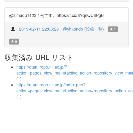
@simadu1123 1例です。https://t.co/8YqnQU8PgB
2019-02-11 22:06:28
@yhkondo
(
投稿一覧
)
1
0
収集済み URL リスト
https://otani.repo.nii.ac.jp/?
action=pages_view_main&active_action=repository_view_ma
(1)
https://otani.repo.nii.ac.jp/index.php?
action=pages_view_main&active_action=repository_action_
(1)