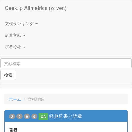
Ceek.jp Altmetrics (α ver.)
文献ランキング
新着文献
新着投稿
検索
ホーム
文献詳細
経典延書と語彙
2
0
0
0
OA
著者