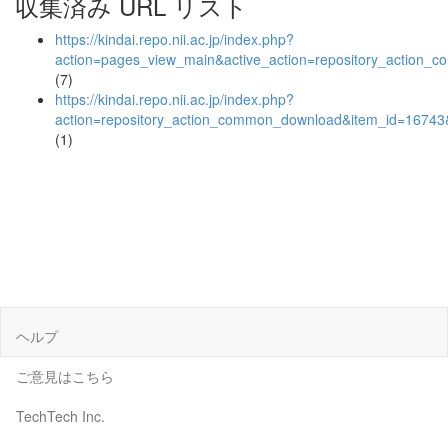
収集済み URL リスト
https://kindai.repo.nii.ac.jp/index.php?
action=pages_view_main&active_action=repository_action_
(7)
https://kindai.repo.nii.ac.jp/index.php?
action=repository_action_common_download&item_id=16743&
(1)
ヘルプ
ご意見はこちら
TechTech Inc.