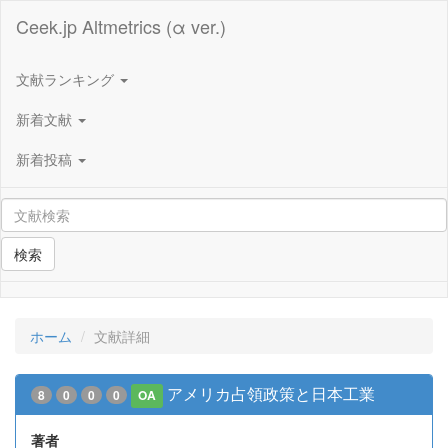
Ceek.jp Altmetrics (α ver.)
文献ランキング
新着文献
新着投稿
検索
ホーム
文献詳細
アメリカ占領政策と日本工業
8
0
0
0
OA
著者