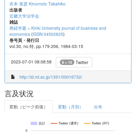
衣本 篁彦
Kinumoto Takahiko
出版者
近畿大学法学会
雑誌
商経学叢 = Kinki University journal of business and
economics
(
ISSN:04502825
)
巻号頁・発行日
vol.30, no.特, pp.179-206, 1984-03-15
2023-07-01 08:08:58
Twitter
8 + 15
http://id.nii.ac.jp/1391/00016732/
言及状況
変動（ピーク前後）
変動（月別）
分布
合計
Twitter (通常)
Twitter (RT)
8