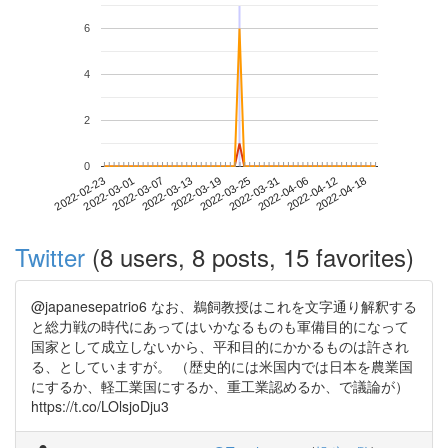
6
4
2
0
2022-04-12
2022-02-23
2022-03-13
2022-03-31
2022-04-18
2022-03-01
2022-03-19
2022-04-06
2022-03-07
2022-03-25
Twitter
(8 users, 8 posts, 15 favorites)
@japanesepatrio6 なお、鵜飼教授はこれを文字通り解釈する
と総力戦の時代にあってはいかなるものも軍備目的になって
国家として成立しないから、平和目的にかかるものは許され
る、としていますが。 （歴史的には米国内では日本を農業国
にするか、軽工業国にするか、重工業認めるか、で議論が）
https://t.co/LOlsjoDju3