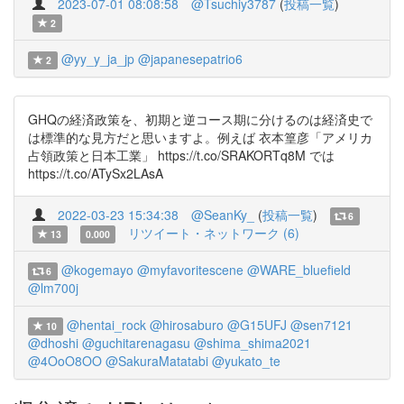
2023-07-01 08:08:58
@Tsuchiy3787
(
投稿一覧
)
2
@yy_y_ja_jp
@japanesepatrio6
2
GHQの経済政策を、初期と逆コース期に分けるのは経済史で
は標準的な見方だと思いますよ。例えば 衣本篁彦「アメリカ
占領政策と日本工業」 https://t.co/SRAKORTq8M では
https://t.co/ATySx2LAsA
2022-03-23 15:34:38
@SeanKy_
(
投稿一覧
)
6
リツイート・ネットワーク (6)
13
0.000
@kogemayo
@myfavoritescene
@WARE_bluefield
6
@lm700j
@hentai_rock
@hirosaburo
@G15UFJ
@sen7121
10
@dhoshi
@guchitarenagasu
@shima_shima2021
@4OoO8OO
@SakuraMatatabi
@yukato_te