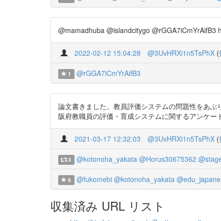
@mamadhuba @islandcitygo @rGGA7iC
2022-02-12 15:04:28
@3UvHRXi1n5TsPhX
(
@rGGA7iCmYrAifB3
1
論文書きました。教員評価システムの問題性をあぶ
阪府教職員の評価・育成システムに関するアンケート調査自由記述
2021-03-17 12:32:03
@3UvHRXi1n5TsPhX
(
@kotonoha_yakata
@Horus30675362
@stage
3
@fukomebi
@kotonoha_yakata
@edu_japane
6
収集済み URL リスト