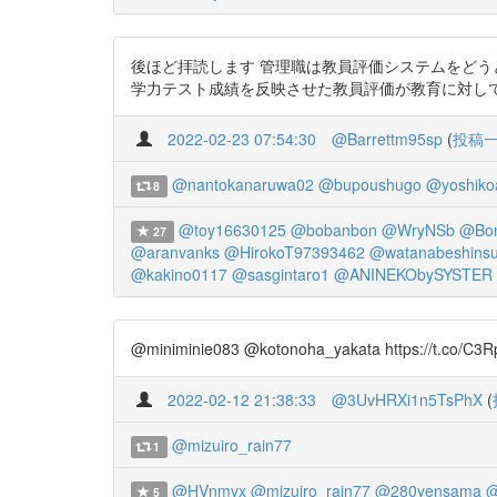
後ほど拝読します 管理職は教員評価システムをどうとらえ
学力テスト成績を反映させた教員評価が教育に対して持つ影響
2022-02-23 07:54:30
@Barrettm95sp
(
投稿
@nantokanaruwa02
@bupoushugo
@yoshiko
8
@toy16630125
@bobanbon
@WryNSb
@Bon
27
@aranvanks
@HirokoT97393462
@watanabeshins
@kakino0117
@sasgintaro1
@ANINEKObySYSTER
@miniminie083 @kotonoha_yakata htt
2022-02-12 21:38:33
@3UvHRXi1n5TsPhX
(
@mizuiro_rain77
1
@HVnmvx
@mizuiro_rain77
@280yensama
@
5