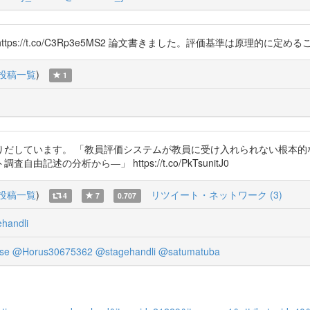
mYrAifB3 https://t.co/C3Rp3e5MS2 論文書きました。評価基準は
投稿一覧
)
1
りだしています。 「教員評価システムが教員に受け入れられない根本的
の分析から―」 https://t.co/PkTsunitJ0
投稿一覧
)
リツイート・ネットワーク (3)
4
7
0.707
handli
se
@Horus30675362
@stagehandli
@satumatuba