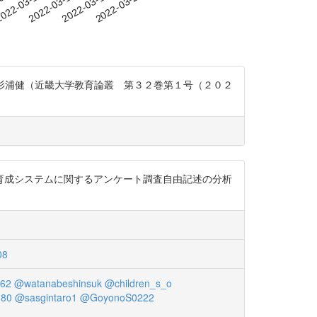
-09
022-03-12
2022-03-15
2022-03-18
2022-03-21
な理由」杉浦健（近畿大学教育論叢 第３２巻第１号（２０２
育成システムに関するアンケート調査自由記述の分析
08
62
@watanabeshinsuk
@children_s_o
380
@sasgintaro1
@GoyonoS0222