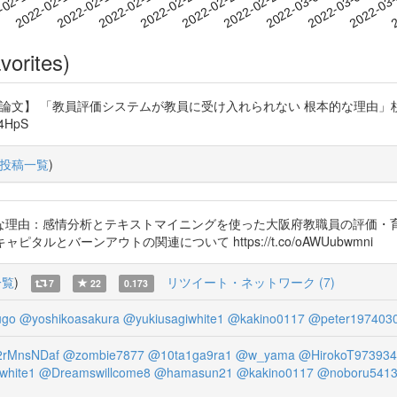
2022-03-03
2022-03-06
2022-03
-02-10
2
2022-02-13
2022-02-16
2022-02-19
2022-02-22
2022-02-25
2022-02-28
vorites)
99 【興味深い論文】 「教員評価システムが教員に受け入れられない 根本的
r4HpS
投稿一覧
)
な理由：感情分析とテキストマイニングを使った大阪府教職員の評価・
ル・キャピタルとバーンアウトの関連について https://t.co/oAWUubwmni
一覧
)
リツイート・ネットワーク (7)
7
22
0.173
ugo
@yoshikoasakura
@yukiusagiwhite1
@kakino0117
@peter197403
rMnsNDaf
@zombie7877
@10ta1ga9ra1
@w_yama
@HirokoT973934
white1
@Dreamswillcome8
@hamasun21
@kakino0117
@noboru541