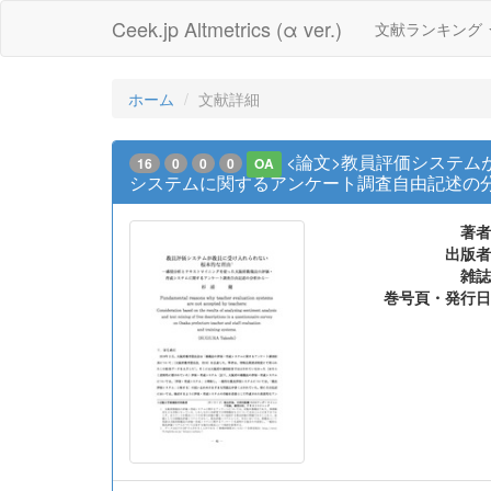
Ceek.jp Altmetrics (α ver.)
文献ランキング
ホーム
文献詳細
<論文>教員評価システ
16
0
0
0
OA
システムに関するアンケート調査自由記述の
著者
出版者
雑誌
巻号頁・発行日