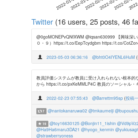
2022-02-01
2022-02-04
2022-02-07
2022
2022-01-26
2022-01-29
Twitter
(16 users, 25 posts, 46 fa
@0goMONEPvQNfXWM @iqsan6309
０・９）https://t.co/EepTcydgbm https://t.co/CotZo
2023-05-03 06:36:16
@bht0O4IYENL6HuM
(
教員評価システムが教員に受け入れられない根本的
から https://t.co/pxKeMMLP4C 教員のソーシャ
2022-02-23 07:55:43
@Barrettm95sp
(
投稿
@nantokanaruwa02
@tmkaumeiji
@bupoush
7
@toy16630125
@Bonjin11_1ishin
@Vd9pVz2
19
@Ha9Ha6maru3DA21
@hyogo_kenmin
@yukiusagi
@strawberryoness