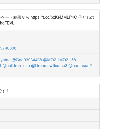
https://t.co/pxKeMMLP4C 子どもの
cFEVL
19740308
yama
@God93964468
@MOZUMOZU58
1
@children_s_o
@Dreamswillcome8
@hamasun21
理です！