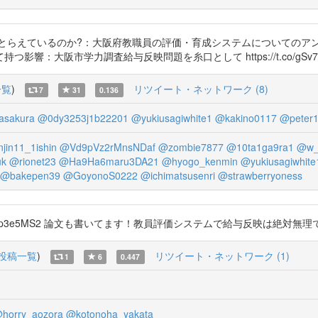
ているのか?：大阪府教職員の評価・育成システムについてのアンケート結果から 
：大阪市学力調査給与反映問題を糸口として https://t.co/gSv7h
一覧
)
リツイート・ネットワーク (8)
7
31
0.136
asakura
@0dy3253j1b22201
@yukiusagiwhite1
@kakino0117
@peter
jin11_1ishin
@Vd9pVz2rMnsNDaf
@zombie7877
@10ta1ga9ra1
@w_
uk
@rionet23
@Ha9Ha6maru3DA21
@hyogo_kenmin
@yukiusagiwhite
@bakepen39
@GoyonoS0222
@ichimatsusenri
@strawberryoness
ps://t.co/C3Rp3e5MS2 論文も書いてます！教員評価システムで給与反映は絶対無
投稿一覧
)
リツイート・ネットワーク (1)
1
6
0.447
horry_aozora
@kotonoha_yakata