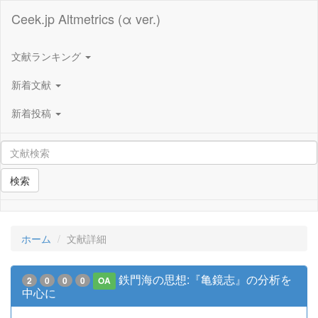
Ceek.jp Altmetrics (α ver.)
文献ランキング
新着文献
新着投稿
検索
ホーム
文献詳細
鉄門海の思想:『亀鏡志』の分析を
2
0
0
0
OA
中心に