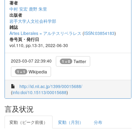
著者
中村 安宏
鹿野 朱里
出版者
岩手大学人文社会科学部
雑誌
Artes Liberales = アルテスリベラレス
(
ISSN:03854183
)
巻号頁・発行日
vol.110, pp.13-31, 2022-06-30
2023-03-07 22:39:40
Twitter
1 + 0
Wikipedia
1 + 1
http://id.nii.ac.jp/1399/00015688/
(
info:doi/10.15113/00015688
)
言及状況
変動（ピーク前後）
変動（月別）
分布