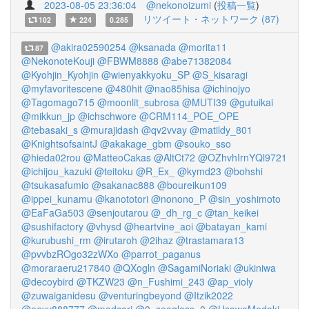
2023-08-05 23:36:04
@nekonoizumi
(
投稿一覧
)
リツイート・ネットワーク (87)
102
224
0.285
@akira02590254
@ksanada
@morita11
87
@NekonoteKouji
@FBWM8888
@abe71382084
@Kyohjin_Kyohjin
@wienyakkyoku_SP
@S_kisaragi
@myfavoritescene
@480hit
@nao85hisa
@ichinojyo
@Tagomago715
@moonlit_subrosa
@MUTI39
@gutuikai
@mikkun_jp
@ichschwore
@CRM114_POE_OPE
@tebasaki_s
@murajidash
@qv2vvay
@matildy_801
@KnightsofsaintJ
@akakage_gbm
@souko_sso
@hieda02rou
@MatteoCakas
@AltCt72
@OZhvhIrnYQl9721
@ichijou_kazuki
@teitoku
@R_Ex_
@kymd23
@bohshi
@tsukasafumio
@sakanac888
@boureikun109
@ippei_kunamu
@kanototori
@nonono_P
@sin_yoshimoto
@EaFaGa503
@senjoutarou
@_dh_rg_c
@tan_keikei
@sushifactory
@vhysd
@heartvine_aoi
@batayan_kami
@kurubushi_rm
@irutaroh
@2ihaz
@trastamara13
@pvvbzROgo32zWXo
@parrot_paganus
@moraraeru217840
@QXogln
@SagamiNoriaki
@ukiniwa
@decoybird
@TKZW23
@n_Fushimi_243
@ap_violy
@zuwaiganidesu
@venturingbeyond
@Itzik2022