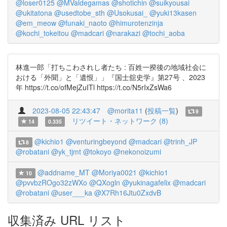
@loser0125
@MValdegamas
@shotichin
@suikyousai
@ukitatona
@usedtobe_sth
@Usokusai_
@yuki13kasen
@em_meow
@funaki_naoto
@himurotenzinja
@kochi_tokeitou
@madcari
@narakazi
@tochi_aoba
林進一郎「打ちこわされし者たち : 百姓一揆後の地域社会に
おける「外聞」と「遺恨」」『国士舘史学』第27号 、2023
年 https://t.co/ofMejZuITl https://t.co/N5rIxZsWa6
2023-08-05 22:43:47
@morita11
(
投稿一覧
)
9
リツイート・ネットワーク (8)
14
0.335
@kichio1
@venturingbeyond
@madcari
@trinh_JP
8
@robatani
@yk_tjmt
@tokoyo
@nekonoizumi
@addname_MT
@Moriya0021
@kichio1
10
@pvvbzROgo32zWXo
@QXogln
@yukinagafelix
@madcari
@robatani
@user___ka
@X7Rh16Jtu0ZxdvB
収集済み URL リスト