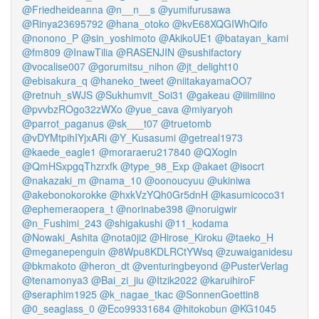
@Friedheideanna
@n__n__s
@yumifurusawa
@Rinya23695792
@hana_otoko
@kvE68XQGIWhQifo
@nonono_P
@sin_yoshimoto
@AkikoUE1
@batayan_kami
@fm809
@InawTilia
@RASENJIN
@sushifactory
@vocalise007
@gorumitsu_nihon
@jt_delight10
@ebisakura_q
@haneko_tweet
@niitakayamaOO7
@retnuh_sWJS
@Sukhumvit_Soi31
@gakeau
@iiimiiino
@pvvbzROgo32zWXo
@yue_cava
@miyaryoh
@parrot_paganus
@sk___t07
@truetomb
@vDYMtpihIYjxARi
@Y_Kusasumi
@getreal1973
@kaede_eagle1
@moraraeru217840
@QXogln
@QmHSxpgqThzrxfk
@type_98_Exp
@akaet
@isocrt
@nakazaki_m
@nama_10
@oonoucyuu
@ukiniwa
@akebonokorokke
@hxkVzYQh0Gr5dnH
@kasumicoco31
@ephemeraopera_t
@norinabe398
@noruigwir
@n_Fushimi_243
@shigakushi
@11_kodama
@Nowaki_Ashita
@nota0ji2
@Hirose_Kiroku
@taeko_H
@meganepenguin
@8Wpu8KDLRCtYWsq
@zuwaiganidesu
@bkmakoto
@heron_dt
@venturingbeyond
@PusterVerlag
@tenamonya3
@Bai_zi_jiu
@Itzik2022
@karuihiroF
@seraphim1925
@k_nagae_tkac
@SonnenGoettin8
@0_seaglass_0
@Eco99331684
@hitokobun
@KG1045