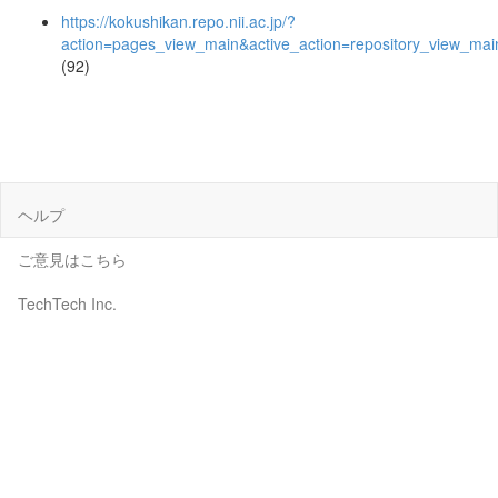
https://kokushikan.repo.nii.ac.jp/?
action=pages_view_main&active_action=repository_view_ma
(92)
ヘルプ
ご意見はこちら
TechTech Inc.