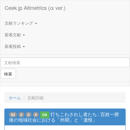
Ceek.jp Altmetrics (α ver.)
文献ランキング
新着文献
新着投稿
検索
ホーム
文献詳細
打ちこわされし者たち : 百姓一揆
92
0
0
0
OA
後の地域社会における「外聞」と「遺恨」