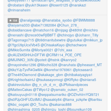
@eeyy888777
@madcari
@0_seaglass_0
@UsawoModoki
@robatani
@yuki13kasen
@loser0125
@narakazi
@nirvanaheim
@analgesiajp
@hanataba_syobo
@FBWM8888
154
@aoyama333
@abe71382084
@Chun_278_
@obsidiancave
@matchon16
@mjqag
@480hit
@michiro
@nenashi
@zrece00wRjIB8FT
@ichinojyo
@Johann_Tilly
@Tagomago715
@b9dmanitubewtre
@gutuikai
@mikkun_jp
@7fgcU9pUcxIVb4S
@ChisakaKayo
@ichschwore
@MikioSumita
@Moriya0021
@7chi_aaa
@cAUZ6KSHHJnDFTW
@CRM114_POE_OPE
@MIJINKO_30N
@poteit
@hstnk
@kanryo2
@mayoineko1296
@Mocho328
@naruhata
@pheasant_MT
@6kzYJpTyxR4GwM4
@koreha1976961
@ptcsasan3
@The4thDiamond
@akakage_gbm
@chibakaiyagiya1
@KnightsofsaintJ
@tsukasayomogi
@KtRyko
@siniana5
@akirevolution
@g_n_ch_d_m_
@JPbitsandpieces
@MatteoCakas
@TWyo12
@yamato_ouken_02
@katouyuujin0118
@seppatsumariko
@OZhvhIrnYQl9721
@s0PJpGHFUDzilMU
@sasakiy84
@tama_pzkpfw
@baritsu
@kbc_oogaki
@O_Touhu
@sakanac888
@shimashima_0205
@shimizu_toshi
@boureikun109