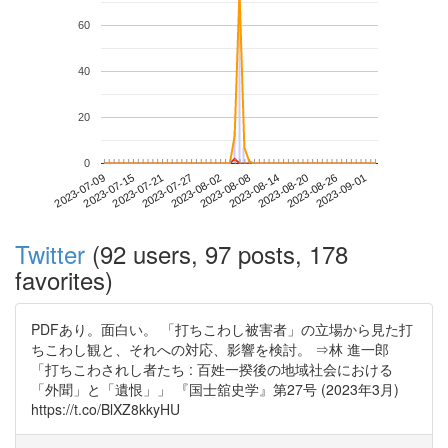
60
40
20
0
2023-08-26
2023-07-09
2023-07-27
2023-08-14
2023-09-01
2023-07-15
2023-08-02
2023-08-20
2023-07-21
2023-08-08
Twitter
(92 users, 97 posts, 178
favorites)
PDFあり。面白い。 「打ちこわし被害者」の立場から見た打
ちこわし観と、それへの対応、影響を検討。 ⇒林 進一郎
「打ちこわされし者たち : 百姓一揆後の地域社会における
「外聞」と「遺恨」」 『国士舘史学』第27号 (2023年3月)
https://t.co/BlXZ8kkyHU