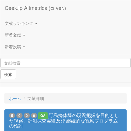
Ceek.jp Altmetrics (α ver.)
文献ランキング
新着文献
新着投稿
検索
ホーム
文献詳細
野島掩体壕の現況把握を目的とし
5
0
0
0
OA
た視察、計測探査実験及び 継続的な観察プログラム
の検討