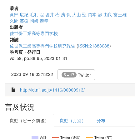
著者
眞部 広紀
毛利 聡
堀井 樹
濱 侃
大山 聖
岡本 渉
由良 富士雄
久間 英樹
岡崎 泰幸
出版者
佐世保工業高等専門学校
雑誌
佐世保工業高等専門学校研究報告
(
ISSN:21883688
)
巻号頁・発行日
vol.59, pp.86-95, 2023-01-31
2023-09-16 03:13:22
Twitter
5 + 17
http://id.nii.ac.jp/1416/00000913/
言及状況
変動（ピーク前後）
変動（月別）
分布
合計
Twitter (通常)
Twitter (RT)