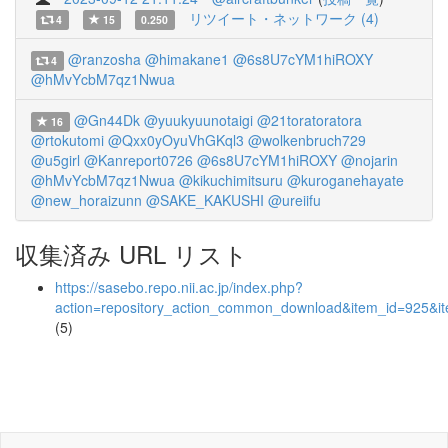
リツイート・ネットワーク (4)
4
15
0.250
@ranzosha
@himakane1
@6s8U7cYM1hiROXY
4
@hMvYcbM7qz1Nwua
@Gn44Dk
@yuukyuunotaigi
@21toratoratora
16
@rtokutomi
@Qxx0yOyuVhGKql3
@wolkenbruch729
@u5girl
@Kanreport0726
@6s8U7cYM1hiROXY
@nojarin
@hMvYcbM7qz1Nwua
@kikuchimitsuru
@kuroganehayate
@new_horaizunn
@SAKE_KAKUSHI
@ureiifu
収集済み URL リスト
https://sasebo.repo.nii.ac.jp/index.php?
action=repository_action_common_download&item_id=925&it
(5)